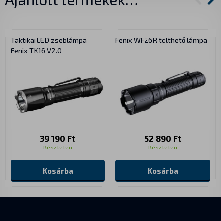
Taktikai LED zseblámpa
Fenix WF26R tölthető lámpa
Fenix TK16 V2.0
39 190 Ft
52 890 Ft
Készleten
Készleten
Kosárba
Kosárba