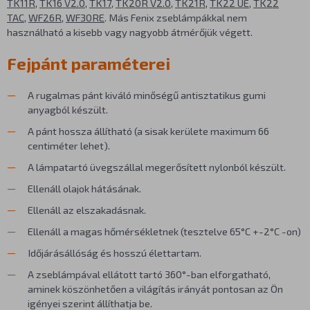
TK11R
,
TK16 V2.0
,
TK17
,
TK20R V2.0
,
TK21R
,
TK22 UE
,
TK22
TAC
,
WF26R
,
WF30RE
. Más Fenix zseblámpákkal nem
használható a kisebb vagy nagyobb átmérőjük végett.
Fejpánt paraméterei
A rugalmas pánt kiváló minőségű antisztatikus gumi
anyagból készült.
A pánt hossza állítható (a sisak kerülete maximum 66
centiméter lehet).
A lámpatartó üvegszállal megerősített nylonból készült.
Ellenáll olajok hátásának.
Ellenáll az elszakadásnak.
Ellenáll a magas hőmérsékletnek (tesztelve 65°C +-2°C -on)
Időjárásállóság és hosszú élettartam.
A zseblámpával ellátott tartó 360°-ban elforgatható,
aminek köszönhetően a világítás irányát pontosan az Ön
igényei szerint állíthatja be.