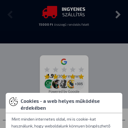
INGYENES
SZÁLLÍTÁS
15000 Ft
összegű rendelés felett
4.9
/5
(309 reviews)
+305
Powered by Google
Cookies - a web helyes működése
érdekében
Mint minden internetes oldal, mi is cookie-kat
használunk, hogy weboldalunk könnyen böngészhető
Névjegyek