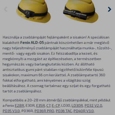
Használja a zseblámpáját fejlámpaként a sisakon! A speciálisan
kialakított
Fenix ALD-05
pántnak köszönhetően a már meglévő
nagy teljesítményű zseblámpáját használhatja munka-, tűzoltó-,
mentő- vagy egyéb sisakon. Ez felszabadítja a kezeit, és
megkönnyíti a mozgást az építkezéseken, a természetben
hegymászás vagy barlangkutatás közben. Az állítható
antisztatikus gumi pánt stabilan rögzíthető különféle típusú
sisakokon, maximum 66 cm kerülettel. A zseblámpatartó 360
fokkal elforgatható, ami kényelmes a világítási szög
beállításához. A csomag tartalmaz egy szíjat és egy forgatható
tartót a zseblámpához.
Kompatibilis a 20-28 mm átmérőjű zseblámpákkal, mint például
a Fenix
E28R
, E30R,
E35R
,
C7
,
E-CP
, LD30,
LD30R
,
PD32 V2.0
,
PD35 V3.0
, PD36R,
PD36R PRO
,
PD36 TAC
,
PD40R V3.0
,