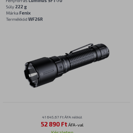
Fényforrás
Luminus SFT-70
Súly
222 g
Márka
Fenix
Termékkód
WF26R
41 645,67 Ft ÁFA nélkül
52 890 Ft
ÁFA-val
Készleten