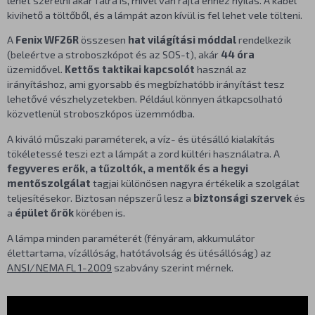
kivihető a töltőből, és a lámpát azon kívül is fel lehet vele tölteni.
A
Fenix WF26R
összesen
hat világítási móddal
rendelkezik
(beleértve a stroboszkópot és az SOS-t), akár
44 óra
üzemidővel.
Kettős taktikai kapcsolót
használ az
irányításhoz, ami gyorsabb és megbízhatóbb irányítást tesz
lehetővé vészhelyzetekben. Például könnyen átkapcsolható
közvetlenül stroboszkópos üzemmódba.
A kiváló műszaki paraméterek, a víz- és ütésálló kialakítás
tökéletessé teszi ezt a lámpát a zord kültéri használatra. A
fegyveres erők, a tűzoltók, a mentők és a hegyi
mentőszolgálat
tagjai különösen nagyra értékelik a szolgálat
teljesítésekor. Biztosan népszerű lesz a
biztonsági szervek
és
a
épület őrök
körében is.
A lámpa minden paraméterét (fényáram, akkumulátor
élettartama, vízállóság, hatótávolság és ütésállóság) az
ANSI/NEMA FL 1-2009
szabvány szerint mérnek.