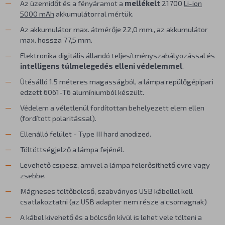
Az üzemidőt és a fényáramot a
mellékelt
21700
Li-ion
5000 mAh
akkumulátorral mértük.
Az akkumulátor max. átmérője 22,0 mm., az akkumulátor
max. hossza 77,5 mm.
Elektronika digitális állandó teljesítményszabályozással és
intelligens túlmelegedés elleni védelemmel
.
Ütésálló 1,5 méteres magasságból, a lámpa repülőgépipari
edzett 6061-T6 alumíniumból készült.
Védelem a véletlenül fordítottan behelyezett elem ellen
(fordított polaritással).
Ellenálló felület - Type III hard anodized.
Töltöttségjelző a lámpa fejénél.
Levehető csipesz, amivel a lámpa felerősíthető övre vagy
zsebbe.
Mágneses töltőbölcső, szabványos USB kábellel kell
csatlakoztatni (az USB adapter nem része a csomagnak)
A kábel kivehető és a bölcsőn kívül is lehet vele tölteni a