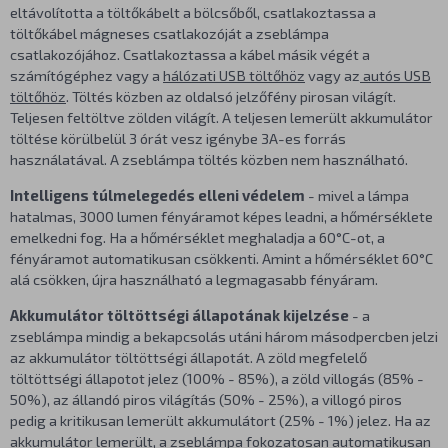
eltávolította a töltőkábelt a bölcsőből, csatlakoztassa a
töltőkábel mágneses csatlakozóját a zseblámpa
csatlakozójához. Csatlakoztassa a kábel másik végét a
számítógéphez vagy a
hálózati USB töltőhöz
vagy az
autós USB
töltőhöz
. Töltés közben az oldalsó jelzőfény pirosan világít.
Teljesen feltöltve zölden világít. A teljesen lemerült akkumulátor
töltése körülbelül 3 órát vesz igénybe 3A-es forrás
használatával. A zseblámpa töltés közben nem használható.
Intelligens túlmelegedés elleni védelem
- mivel a lámpa
hatalmas, 3000 lumen fényáramot képes leadni, a hőmérséklete
emelkedni fog. Ha a hőmérséklet meghaladja a 60°C-ot, a
fényáramot automatikusan csökkenti. Amint a hőmérséklet 60°C
alá csökken, újra használható a legmagasabb fényáram.
Akkumulátor töltöttségi állapotának kijelzése
- a
zseblámpa mindig a bekapcsolás utáni három másodpercben jelzi
az akkumulátor töltöttségi állapotát. A zöld megfelelő
töltöttségi állapotot jelez (100% - 85%), a zöld villogás (85% -
50%), az állandó piros világítás (50% - 25%), a villogó piros
pedig a kritikusan lemerült akkumulátort (25% - 1%) jelez. Ha az
akkumulátor lemerült, a zseblámpa fokozatosan automatikusan