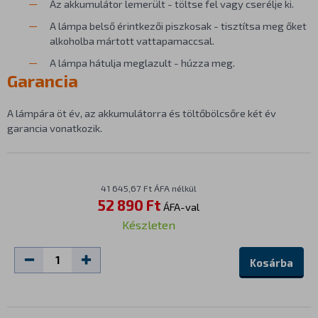
Az akkumulátor lemerült - töltse fel vagy cserélje ki.
A lámpa belső érintkezői piszkosak - tisztítsa meg őket
alkoholba mártott vattapamaccsal.
A lámpa hátulja meglazult - húzza meg.
Garancia
A lámpára öt év, az akkumulátorra és töltőbölcsőre két év
garancia vonatkozik.
41 645,67 Ft ÁFA nélkül
52 890 Ft
ÁFA-val
Készleten
Kosárba