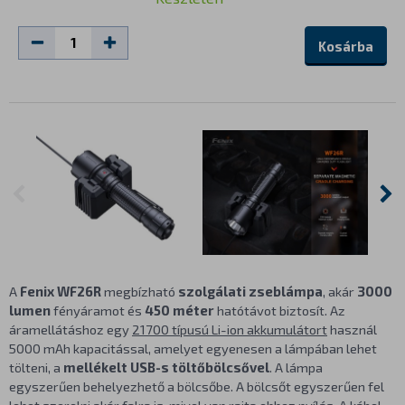
Kosárba
A
Fenix WF26R
megbízható
szolgálati zseblámpa
, akár
3000
lumen
fényáramot és
450 méter
hatótávot biztosít. Az
áramellátáshoz egy
21700 típusú Li-ion akkumulátort
használ
5000 mAh kapacitással, amelyet egyenesen a lámpában lehet
tölteni, a
mellékelt USB-s töltőbölcsővel
. A lámpa
egyszerűen behelyezhető a bölcsőbe. A bölcsőt egyszerűen fel
lehet szerelni akár falra is, mivel van rajta ehhez nyílás. A kábel