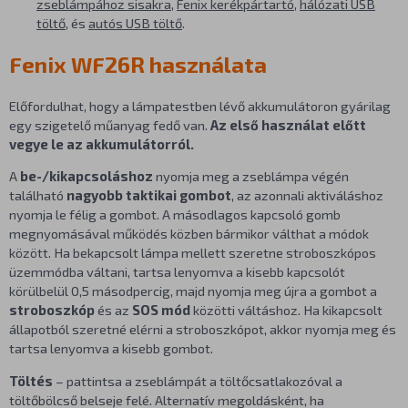
zseblámpához sisakra
,
Fenix kerékpártartó
,
hálózati USB
töltő
, és
autós USB töltő
.
Fenix WF26R használata
Előfordulhat, hogy a lámpatestben lévő akkumulátoron gyárilag
egy
szigetelő műanyag fedő van.
Az első használat előtt
vegye le az akkumulátorról.
A
be-/kikapcsoláshoz
nyomja meg a zseblámpa végén
található
nagyobb taktikai gombot
, az azonnali aktiváláshoz
nyomja le félig a gombot. A másodlagos kapcsoló gomb
megnyomásával működés közben bármikor válthat a módok
között. Ha bekapcsolt lámpa mellett szeretne stroboszkópos
üzemmódba váltani, tartsa lenyomva a kisebb kapcsolót
körülbelül 0,5 másodpercig, majd nyomja meg újra a gombot a
stroboszkóp
és az
SOS mód
közötti váltáshoz. Ha kikapcsolt
állapotból szeretné elérni a stroboszkópot, akkor nyomja meg és
tartsa lenyomva a kisebb gombot.
Töltés
– pattintsa a zseblámpát a töltőcsatlakozóval a
töltőbölcső belseje felé. Alternatív megoldásként, ha