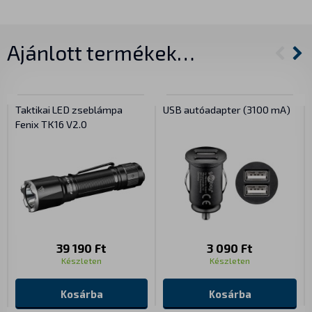
Ajánlott termékek…
Taktikai LED zseblámpa
USB autóadapter (3100 mA)
Fenix TK16 V2.0
39 190 Ft
3 090 Ft
Készleten
Készleten
Kosárba
Kosárba