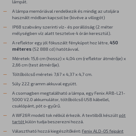
lámpát.
A lámpa memóriával rendelkezik és mindig az utoljára
használt módban kapcsol be (kivéve a villogót)
IP68 szabvány szerinti víz- és porállóság (2 méter
mélységben víz alatt tesztelve 4 órán keresztül).
A reflektor egy jól fókuszált fénykúpot hoz létre,
450
méteres
(52 888 cd) hatótávval.
Méretek: 15,6 cm (hossz) x 4,04 cm (reflektor átmérője) x
2,66 cm (test átmérője).
Töltőbölcső méretei: 7,67 x 4,37 x 4,7 cm.
Súly 222 gramm akkuval együtt.
A csomagben megtalálható a lámpa, egy Fenix ARB-L21-
5000 V2.0 akkumulátor, töltőbölcső USB kábellel,
csuklópánt, pót o-gyűrű.
A WF26R modell tok nélkül érkezik. A textilből készült
pót
tartót
külön tudja beszerezni hozzá.
Választható hozzá kiegészítőként:
Fenix ALD-05 fejpánt