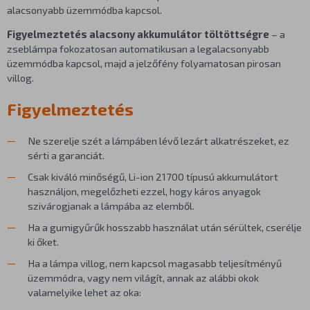
alacsonyabb üzemmódba kapcsol.
Figyelmeztetés alacsony akkumulátor töltöttségre
– a
zseblámpa fokozatosan automatikusan a legalacsonyabb
üzemmódba kapcsol, majd a jelzőfény folyamatosan pirosan
villog.
Figyelmeztetés
Ne szerelje szét a lámpáben lévő lezárt alkatrészeket, ez
sérti a garanciát.
Csak kiváló minőségű, Li-ion 21700 típusú akkumulátort
használjon, megelőzheti ezzel, hogy káros anyagok
szivárogjanak a lámpába az elemből.
Ha a gumigyűrűk hosszabb használat után sérültek, cserélje
ki őket.
Ha a lámpa villog, nem kapcsol magasabb teljesítményű
üzemmódra, vagy nem világít, annak az alábbi okok
valamelyike lehet az oka: