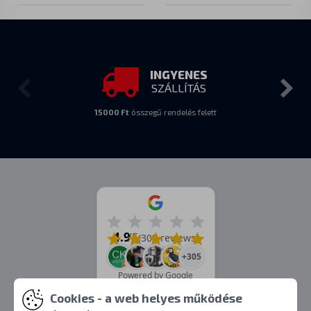
INGYENES
SZÁLLÍTÁS
15000 Ft
összegű rendelés felett
4.9
/5
(309 reviews)
+305
Powered by Google
Cookies - a web helyes működése