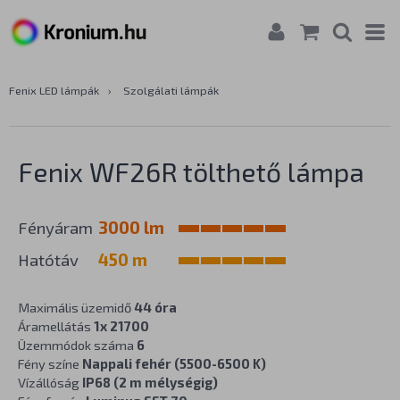
Fenix LED lámpák
›
Szolgálati lámpák
Fenix WF26R tölthető lámpa
Fényáram
3000 lm
Hatótáv
450 m
Maximális üzemidő
44 óra
Áramellátás
1x 21700
Üzemmódok száma
6
Fény színe
Nappali fehér (5500-6500 K)
Vízállóság
IP68 (2 m mélységig)