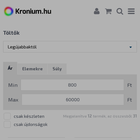
Töltők
Legújabbaktól
Ár
Elemekre
Súly
Márka
Min
Ft
Max
Ft
csak készleten
Megjelenítve
12
termék, az összesből
31
csak újdonságok