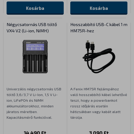
Kosárba
Kosárba
Négycsatornás USB töltő
Hosszabbító USB-C kábel 1 m
VX4 V2 (Li-ion, NiMH)
HM75R-hez
Univerzális négycsatornás USB
A Fenix HM75R fejlámpához
töltő 3,6/3,7 V Li-Ion, 1,5 V Li-
való hosszabbító kábel lehetővé
ion, LiFePO4 és NiMH
teszi, hogy a powerbankot
akkumulátorokhoz, minden
rossz időjárás esetén
járatos méretben.
hátizsákban vagy kabát alatt
Kapacitásmérő funkcióval.
tárolja.
14 490 Ft
3 090 Ft