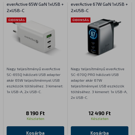
everActive 65W GaN 1xUSB +
everActive 67W GaN 1xUSB +
2xUSB-C
2xUSB-C
ÚJDONSÁG
ÚJDONSÁG
Nagy teljesítményű everActive
Nagy teljesítményű everActive
SC-655Q hálózati USB adapter
SC-670Q PRO hálózati USB
akár 65W teljesítménnyel USB
adapter akár 67W
eszközök töltéséhez. 3 kimenet:
teljesítménnyel USB eszközök
1x USB-A, 2x USB-C.
töltéséhez. 3 kimenet: 1x USB-A,
2x USB-C.
8 190 Ft
12 490 Ft
Készleten
Készleten
Kosárba
Kosárba