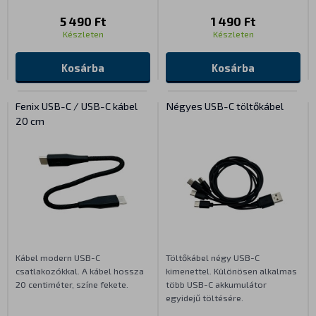
5 490 Ft
1 490 Ft
Készleten
Készleten
Kosárba
Kosárba
Fenix USB-C / USB-C kábel
Négyes USB-C töltőkábel
20 cm
Kábel modern USB-C
Töltőkábel négy USB-C
csatlakozókkal. A kábel hossza
kimenettel. Különösen alkalmas
20 centiméter, színe fekete.
több USB-C akkumulátor
egyidejű töltésére.