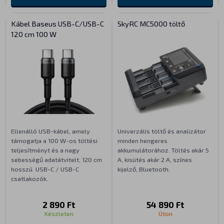
Kábel Baseus USB-C/USB-C
SkyRC MC5000 töltő
120 cm 100 W
Ellenálló USB-kábel, amely
Univerzális töltő és analizátor
támogatja a 100 W-os töltési
minden hengeres
teljesítményt és a nagy
akkumulátorához. Töltés akár 5
sebességű adatátvitelt, 120 cm
A, kisütés akár 2 A, színes
hosszú. USB-C / USB-C
kijelző, Bluetooth.
csatlakozók.
2 890 Ft
54 890 Ft
Készleten
Úton