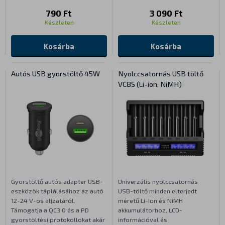
790 Ft
3 090 Ft
Készleten
Készleten
Kosárba
Kosárba
Autós USB gyorstöltő 45W
Nyolccsatornás USB töltő
VC8S (Li-ion, NiMH)
Gyorstöltő autós adapter USB-
Univerzális nyolccsatornás
eszközök táplálásához az autó
USB-töltő minden elterjedt
12-24 V-os aljzatáról.
méretű Li-Ion és NiMH
Támogatja a QC3.0 és a PD
akkumulátorhoz, LCD-
gyorstöltési protokollokat akár
információval és