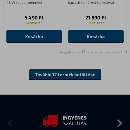
45 W teljesítménnyel
kapacitásmérési funkcióval.
5 490 Ft
21 890 Ft
Készleten
Készleten
Kosárba
Kosárba
Megjelenítve
12
termék, az összesből
31
További 12 termék betöltése
INGYENES
SZÁLLÍTÁS