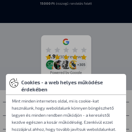
15000 Ft
összegű rendelés felett
4.9
/5
(309 reviews)
+305
Powered by Google
Cookies - a web helyes működése
érdekében
Mint minden internetes oldal, mi is cookie-kat
használunk, hogy weboldalunk könnyen böngészhető
Névjegyek
legyen és minden rendben működjön - a kereséstől
Személyes átvétel
kezdve egészen a kosár működéséig. Ezenkívül ezzel
hozzájárul ahhoz, hogy tovább javítsuk weboldalunkat.