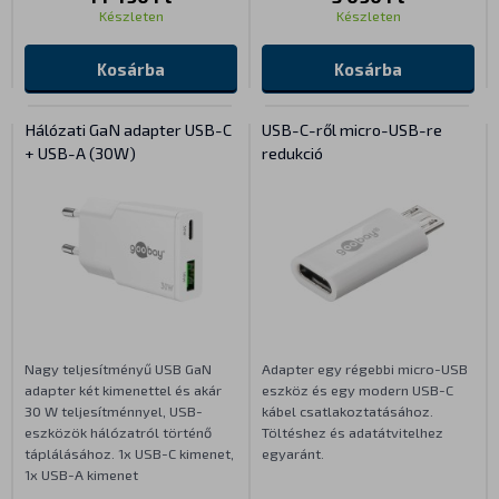
Készleten
Készleten
Kosárba
Kosárba
Hálózati GaN adapter USB-C
USB-C-ről micro-USB-re
+ USB-A (30W)
redukció
Nagy teljesítményű USB GaN
Adapter egy régebbi micro-USB
adapter két kimenettel és akár
eszköz és egy modern USB-C
30 W teljesítménnyel, USB-
kábel csatlakoztatásához.
eszközök hálózatról történő
Töltéshez és adatátvitelhez
táplálásához. 1x USB-C kimenet,
egyaránt.
1x USB-A kimenet