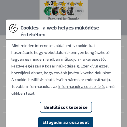
4.9
/5
(309 reviews)
+305
Powered by Google
Cookies - a web helyes működése
érdekében
Mint minden internetes oldal, mi is cookie-kat
használunk, hogy weboldalunk könnyen böngészhető
Névjegyek
legyen és minden rendben működjön - a kereséstől
Személyes átvétel
kezdve egészen a kosár működéséig. Ezenkívül ezzel
hozzájárul ahhoz, hogy tovább javítsuk weboldalunkat.
Mindent a vásárlásról
A cookie-beállításokat később bármikor módosíthatja.
További információkat az
Információk a cookie-król
című
További információk
cikkben talál.
Egyéb
Beállítások kezelése
Elfogadni az összeset