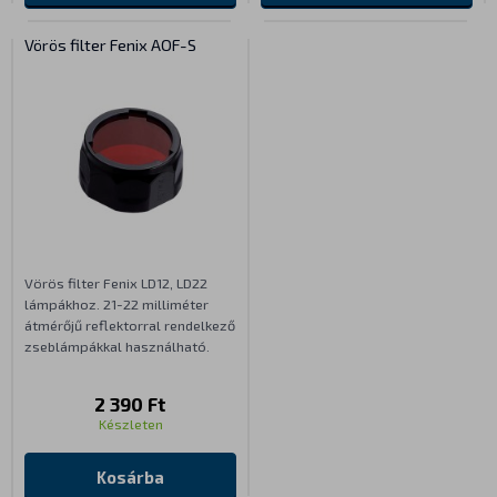
Vörös filter Fenix AOF-S
Vörös filter Fenix LD12, LD22
lámpákhoz. 21-22 milliméter
átmérőjű reflektorral rendelkező
zseblámpákkal használható.
2 390 Ft
Készleten
Kosárba