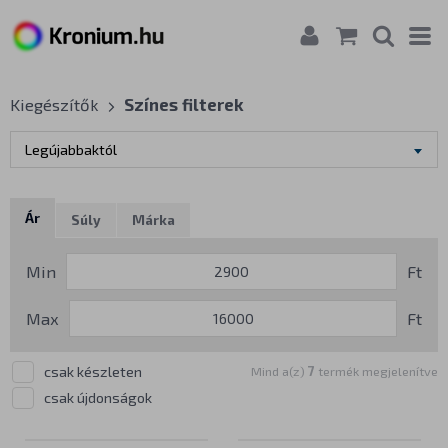
Kiegészítők
Színes filterek
Legújabbaktól
Ár
Súly
Márka
Min
Ft
Max
Ft
csak készleten
Mind a(z)
7
termék megjelenítve
csak újdonságok