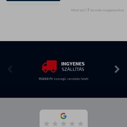
Mind a(z)
7
termék megjelenítve
INGYENES
SZÁLLÍTÁS
15000 Ft
összegű rendelés felett