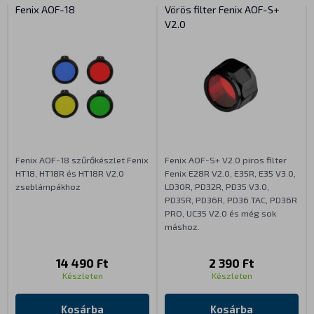
Fenix AOF-18
Vörös filter Fenix AOF-S+
V2.0
Fenix AOF-18 szűrőkészlet Fenix
Fenix AOF-S+ V2.0 piros filter
HT18, HT18R és HT18R V2.0
Fenix E28R V2.0, E35R, E35 V3.0,
zseblámpákhoz
LD30R, PD32R, PD35 V3.0,
PD35R, PD36R, PD36 TAC, PD36R
PRO, UC35 V2.0 és még sok
máshoz.
14 490 Ft
2 390 Ft
Készleten
Készleten
Kosárba
Kosárba