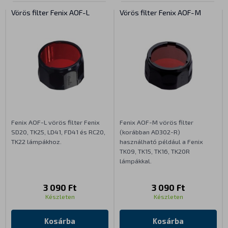
Vörös filter Fenix AOF-L
Vörös filter Fenix AOF-M
Fenix AOF-L vörös filter Fenix
Fenix AOF-M vörös filter
SD20, TK25, LD41, FD41 és RC20,
(korábban AD302-R)
TK22 lámpákhoz.
használható például a Fenix
TK09, TK15, TK16, TK20R
lámpákkal.
3 090 Ft
3 090 Ft
Készleten
Készleten
Kosárba
Kosárba