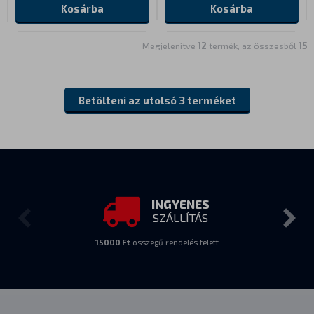
Kosárba
Kosárba
Megjelenítve
12
termék, az összesből
15
Betölteni az utolsó 3 terméket
INGYENES
SZÁLLÍTÁS
15000 Ft
összegű rendelés felett