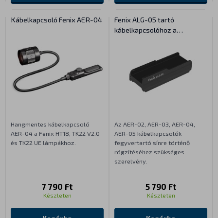
Kábelkapcsoló Fenix AER-04
Fenix ALG-05 tartó
kábelkapcsolóhoz a
fegyversínen
Hangmentes kábelkapcsoló
Az AER-02, AER-03, AER-04,
AER-04 a Fenix HT18, TK22 V2.0
AER-05 kábelkapcsolók
és TK22 UE lámpákhoz.
fegyvertartó sínre történő
rögzítéséhez szükséges
szerelvény.
7 790 Ft
5 790 Ft
Készleten
Készleten