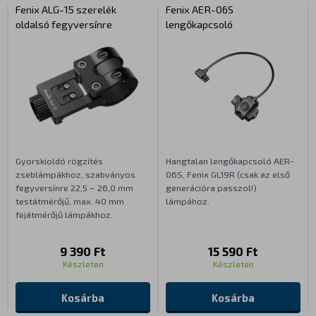
Fenix ALG-15 szerelék
Fenix AER-06S
oldalsó fegyversínre
lengőkapcsoló
Gyorskioldó rögzítés
Hangtalan lengőkapcsoló AER-
zseblámpákhoz, szabványos
06S, Fenix GL19R (csak az első
fegyversínre 22,5 – 26,0 mm
generációra passzol!)
testátmérőjű, max. 40 mm
lámpához.
fejátmérőjű lámpákhoz.
9 390 Ft
15 590 Ft
Készleten
Készleten
Kosárba
Kosárba