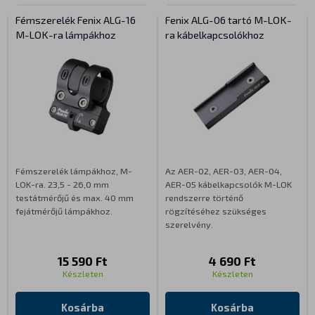
Fémszerelék Fenix ALG-16
Fenix ALG-06 tartó M-LOK-
M-LOK-ra lámpákhoz
ra kábelkapcsolókhoz
Fémszerelék lámpákhoz, M-
Az AER-02, AER-03, AER-04,
LOK-ra. 23,5 - 26,0 mm
AER-05 kábelkapcsolók M-LOK
testátmérőjű és max. 40 mm
rendszerre történő
fejátmérőjű lámpákhoz.
rögzítéséhez szükséges
szerelvény.
15 590 Ft
4 690 Ft
Készleten
Készleten
Kosárba
Kosárba