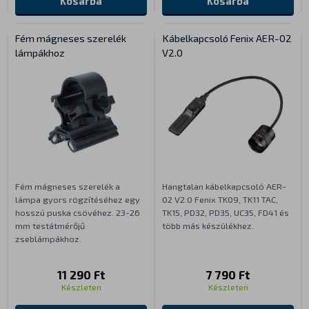
Kosárba
Kosárba
Fém mágneses szerelék
Kábelkapcsoló Fenix AER-02
lámpákhoz
V2.0
Fém mágneses szerelék a
Hangtalan kábelkapcsoló AER-
lámpa gyors rögzítéséhez egy
02 V2.0 Fenix TK09, TK11 TAC,
hosszú puska csövéhez. 23-26
TK15, PD32, PD35, UC35, FD41 és
mm testátmérőjű
több más készülékhez.
zseblámpákhoz.
11 290 Ft
7 790 Ft
Készleten
Készleten