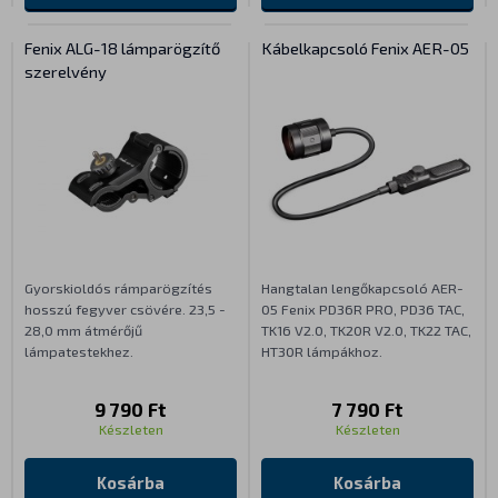
Fenix ALG-18 lámparögzítő
Kábelkapcsoló Fenix AER-05
szerelvény
Gyorskioldós rámparögzítés
Hangtalan lengőkapcsoló AER-
hosszú fegyver csövére. 23,5 -
05 Fenix PD36R PRO, PD36 TAC,
28,0 mm átmérőjű
TK16 V2.0, TK20R V2.0, TK22 TAC,
lámpatestekhez.
HT30R lámpákhoz.
9 790 Ft
7 790 Ft
Készleten
Készleten
Kosárba
Kosárba