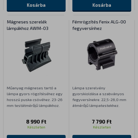
Kosárba
Kosárba
Mágneses szerelék
Fémrögzítés Fenix ALG-00
lámpákhoz AWM-03
fegyversínhez
Műanyag mágneses tartó a
Lámpa szerelvény
lámpa gyors rögzítéséhez egy
gyorskioldása a szabványos
hosszú puska csövéhez. 23-26
fegyversínekre. 22,5-26,0 mm
mm testátmérőjű lámpákhoz.
átmérőjű lámpatestekhez.
8 990 Ft
7 790 Ft
Készleten
Készleten