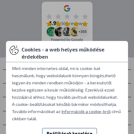
4.9
/5
(309 reviews)
+305
Powered by Google
Cookies - a web helyes működése
érdekében
Mint minden internetes oldal, mi is cookie-kat
használunk, hogy weboldalunk könnyen böngészhető
Névjegyek
legyen és minden rendben működjön - a kereséstől
Személyes átvétel
kezdve egészen a kosár működéséig. Ezenkívül ezzel
hozzájárul ahhoz, hogy tovább javítsuk weboldalunkat.
Mindent a vásárlásról
A cookie-beállításokat később bármikor módosíthatja.
További információkat az
Információk a cookie-król
című
További információk
cikkben talál.
Egyéb
Beállítások kezelése