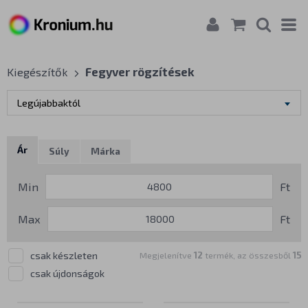
Kiegészítők
Fegyver rögzítések
Legújabbaktól
Ár
Súly
Márka
Min
Ft
Max
Ft
csak készleten
Megjelenítve
12
termék, az összesből
15
csak újdonságok