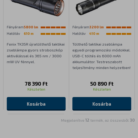
Fényáram
5800 lm
Fényáram
3200 lm
Hatótáv
610 m
Hatótáv
410 m
Fenix TK35R újratölthető taktikai
Tölthető taktikai zseblámpa
zseblámpa gyors stroboszkóp
egyedi programozási módokkal.
aktiválással és 365 nm / 3000
USB-C töltés és 6000 mAh
mW UV fénnyel.
akkumulátor. Testreszabott
teljesítmény minden helyzetben!
78 390 Ft
50 890 Ft
Készleten
Készleten
Kosárba
Kosárba
Megjelenítve
12
termék, az összesből
30