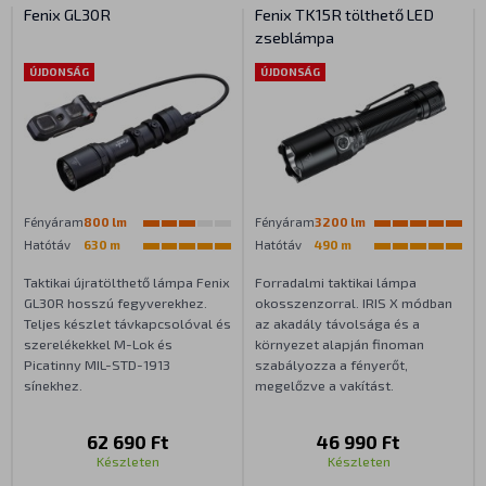
Fenix GL30R
Fenix TK15R tölthető LED
zseblámpa
ÚJDONSÁG
ÚJDONSÁG
Fényáram
800 lm
Fényáram
3200 lm
Hatótáv
630 m
Hatótáv
490 m
Taktikai újratölthető lámpa Fenix
Forradalmi taktikai lámpa
GL30R hosszú fegyverekhez.
okosszenzorral. IRIS X módban
Teljes készlet távkapcsolóval és
az akadály távolsága és a
szerelékekkel M-Lok és
környezet alapján finoman
Picatinny MIL-STD-1913
szabályozza a fényerőt,
sínekhez.
megelőzve a vakítást.
62 690 Ft
46 990 Ft
Készleten
Készleten