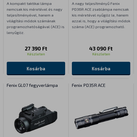
A kompakt taktikai lámpa
A nagy teljesítményű Fenix
nemcsak kis méretével és nagy
PD36R ACE zseblámpa nemcsak
teljesítményével, hanem a
kis méretével nyűgöz le, hanem
világítási módok számának
azzal is, hogy a világítási módok
programozhatóságával (ACE) is
száma (ACE) programozható.
lenyűgöz.
27 390 Ft
43 090 Ft
Készleten
Készleten
Kosárba
Kosárba
Fenix GL07 fegyverlámpa
Fenix PD35R ACE