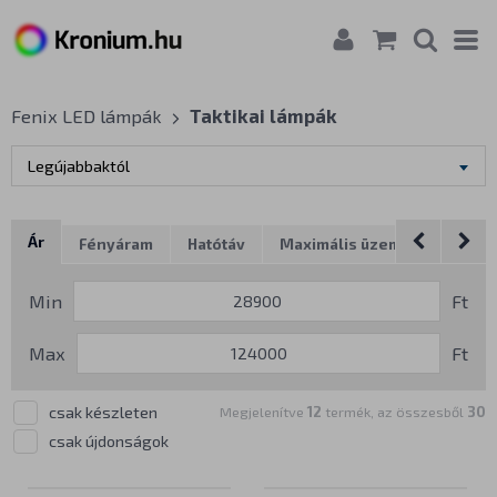
Fenix LED lámpák
Taktikai lámpák
Legújabbaktól
Ár
Fényáram
Hatótáv
Maximális üzemidő
Áram
Márka
Min
Ft
Max
Ft
csak készleten
Megjelenítve
12
termék, az összesből
30
csak újdonságok