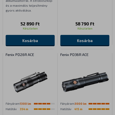
akkumulátorral. A stroboszkóp
és a maximális teljesítmény
gyors aktiválása.
52 890 Ft
58 790 Ft
Készleten
Készleten
Kosárba
Kosárba
Fenix PD26R ACE
Fenix PD36R ACE
Fényáram
1300 lm
Fényáram
3000 lm
Hatótáv
354 m
Hatótáv
415 m