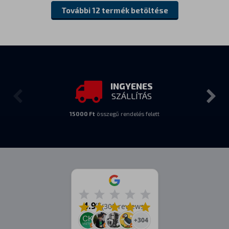
További 12 termék betöltése
INGYENES
SZÁLLÍTÁS
15000 Ft
összegű rendelés felett
4.9
/5
(308 reviews)
+304