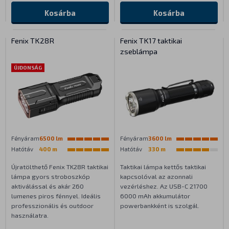
Kosárba
Kosárba
Fenix TK28R
Fenix TK17 taktikai
zseblámpa
ÚJDONSÁG
Fényáram
6500 lm
Fényáram
3600 lm
Hatótáv
400 m
Hatótáv
330 m
Újratölthető Fenix TK28R taktikai
Taktikai lámpa kettős taktikai
lámpa gyors stroboszkóp
kapcsolóval az azonnali
aktiválással és akár 260
vezérléshez. Az USB-C 21700
lumenes piros fénnyel. Ideális
6000 mAh akkumulátor
professzionális és outdoor
powerbankként is szolgál.
használatra.