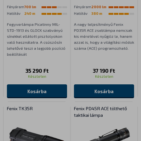
Fényáram
700 lm
Fényáram
2000 lm
Hatótáv
240 m
Hatótáv
380 m
Fegyverlámpa Picatinny MIL-
A nagy teljesítményű Fenix
STD-1913 és GLOCK szabványú
PD35R ACE zseblámpa nemcsak
sínekkel ellátott pisztolyokon
kis méretével nyűgöz le, hanem
való használatra. A csúszósín
azzal is, hogy a világítási módok
lehetővé teszi a legjobb pozíció
száma (ACE) programozható.
beállítását
35 290 Ft
37 190 Ft
Készleten
Készleten
Kosárba
Kosárba
Fenix TK35R
Fenix PD45R ACE tölthető
taktikai lámpa