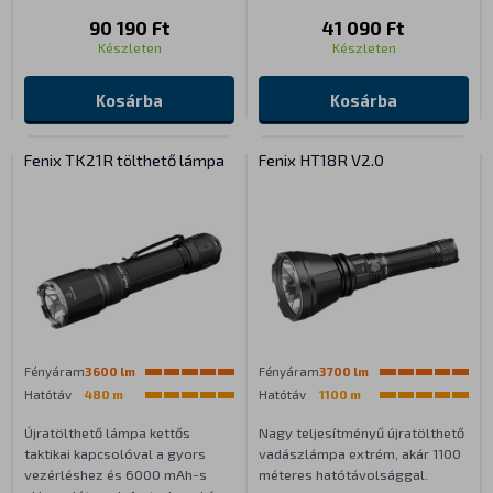
90 190 Ft
41 090 Ft
Készleten
Készleten
Kosárba
Kosárba
Fenix TK21R tölthető lámpa
Fenix HT18R V2.0
Fényáram
3600 lm
Fényáram
3700 lm
Hatótáv
480 m
Hatótáv
1100 m
Újratölthető lámpa kettős
Nagy teljesítményű újratölthető
taktikai kapcsolóval a gyors
vadászlámpa extrém, akár 1100
vezérléshez és 6000 mAh-s
méteres hatótávolsággal.