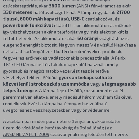
csúcskategóriás, akár
3600 lumen
(ANSI) fényáramot és akár
330 méteres
hatótávolságot kínál. A lámpa egy darab
21700
típusú, 6000 mAh kapacitású, USB-C
csatlakozóval és
powerbank funkcióval
ellátott Li-ion akkumulátorral működik,
így vészhelyzetben akár a telefonját vagy más elektronikát is
feltölthet vele. Az akkumulátor akár
60 órányi
világításhoz is
elegendő energiát biztosít. Nagyon masszív és vízálló kialakítása
ezt a taktikai lámpát zord kültéri körülményekre, profiknak,
fegyveres erőknek és vadászoknak is predesztinálja. A Fenix
TK17 LED lámpa kettős taktikai kapcsolót használ, amely
gyorsabb és megbízhatóbb vezérlést tesz lehetővé
vészhelyzetekben. Például
gyorsan bekapcsolható
közvetlenül stroboszkóp üzemmódba
vagy a
legmagasabb
teljesítményre
. A lámpa feje ütésálló, rozsdamentes acél
peremmel van ellátva, amely ráadásul három volfrám tüskével
rendelkezik. Ezért a lámpa hatékonyan használható
üvegtöréshez vészhelyzetekben vagy önvédelemre.
A zseblámpa minden paramétere (fényáram, akkumulátor
üzemidő, vízállóság, hatótávolság és ütésállóság) az
ANSI/NEMA FL 1-2009
szabványnak megfelelően lett mérve.