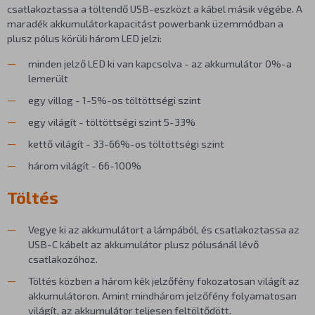
csatlakoztassa a töltendő USB-eszközt a kábel másik végébe. A
maradék akkumulátorkapacitást powerbank üzemmódban a
plusz pólus körüli három LED jelzi:
minden jelző LED ki van kapcsolva - az akkumulátor 0%-a
lemerült
egy villog - 1-5%-os töltöttségi szint
egy világít - töltöttségi szint 5-33%
kettő világít - 33-66%-os töltöttségi szint
három világít - 66-100%
Töltés
Vegye ki az akkumulátort a lámpából, és csatlakoztassa az
USB-C kábelt az akkumulátor plusz pólusánál lévő
csatlakozóhoz.
Töltés közben a három kék jelzőfény fokozatosan világít az
akkumulátoron. Amint mindhárom jelzőfény folyamatosan
világít, az akkumulátor teljesen feltöltődött.