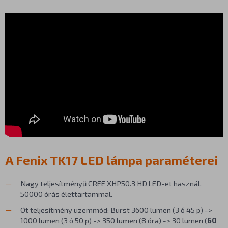
A Fenix TK17 LED lámpa paraméterei
Nagy teljesítményű CREE XHP50.3 HD LED-et használ,
50000 órás élettartammal.
Öt teljesítmény üzemmód: Burst 3600 lumen (3 ó 45 p) ->
1000 lumen (3 ó 50 p) -> 350 lumen (8 óra) -> 30 lumen (
60