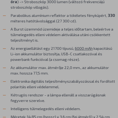
óra
) -> Stroboszkóp 3000 lumen (változó frekvenciájú
stroboszkóp villogás).
Parabolikus alumínium reflektor a tökéletes fénykúpért,
330
méteres hatótávolsággal (27 300 cd).
A Burst üzemmód üzemideje a teljes időtartam, beleértve a
túlmelegedés elleni védelem aktiválása utáni csökkentett
teljesítményt is.
Az energiaellátást egy 21700 típusú,
6000 mAh
kapacitású
Li-ion akkumulátor biztosítja, USB-C csatlakozóval és
powerbank funkcióval (a csomag része).
Az akkumulátor max. átmérője 22,0 mm., az akkumulátor
max. hossza 77,5 mm.
Elektronika digitális teljesítményszabályozással és fordított
polaritás elleni védelemmel.
Kétrugós rendszer - a lámpa ellenáll a visszarúgásnak
fegyverre szerelve.
Intelligens túlmelegedés elleni védelem.
Méretek: 14,85 cm (hossz) x 3,6 cm (fej átmérő) x 2,54 cm