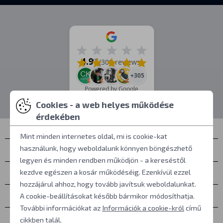
4.9
/5
(309 reviews)
+305
Powered by Google
Cookies - a web helyes működése
érdekében
Mint minden internetes oldal, mi is cookie-kat
használunk, hogy weboldalunk könnyen böngészhető
Névjegyek
legyen és minden rendben működjön - a kereséstől
Személyes átvétel
kezdve egészen a kosár működéséig. Ezenkívül ezzel
hozzájárul ahhoz, hogy tovább javítsuk weboldalunkat.
Mindent a vásárlásról
A cookie-beállításokat később bármikor módosíthatja.
További információkat az
Információk a cookie-król
című
További információk
cikkben talál.