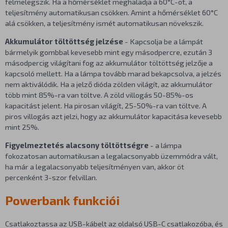
felmelegszik. Ha a hőmérséklet meghaladja a 60°C-ot, a
teljesítmény automatikusan csökken. Amint a hőmérséklet 60°C
alá csökken, a teljesítmény ismét automatikusan növekszik.
Akkumulátor töltöttség jelzése
- Kapcsolja be a lámpát
bármelyik gombbal kevesebb mint egy másodpercre, ezután 3
másodpercig világítani fog az akkumulátor töltöttség jelzője a
kapcsoló mellett. Ha a lámpa tovább marad bekapcsolva, a jelzés
nem aktiválódik. Ha a jelző dióda zölden világít, az akkumulátor
több mint 85%-ra van töltve. A zöld villogás 50-85%-os
kapacitást jelent. Ha pirosan világít, 25-50%-ra van töltve. A
piros villogás azt jelzi, hogy az akkumulátor kapacitása kevesebb
mint 25%.
Figyelmeztetés alacsony töltöttségre
- a lámpa
fokozatosan automatikusan a legalacsonyabb üzemmódra vált,
ha már a legalacsonyabb teljesítményen van, akkor öt
percenként 3-szor felvillan.
Powerbank funkciói
Csatlakoztassa az USB-kábelt az oldalsó USB-C csatlakozóba, és