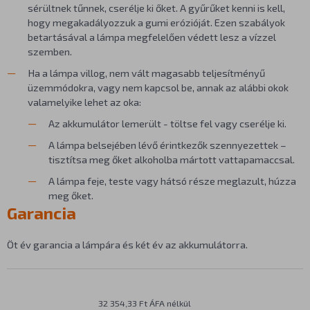
sérültnek tűnnek, cserélje ki őket. A gyűrűket kenni is kell,
hogy megakadályozzuk a gumi erózióját. Ezen szabályok
betartásával a lámpa megfelelően védett lesz a vízzel
szemben.
Ha a lámpa villog, nem vált magasabb teljesítményű
üzemmódokra, vagy nem kapcsol be, annak az alábbi okok
valamelyike lehet az oka:
Az akkumulátor lemerült - töltse fel vagy cserélje ki.
A lámpa belsejében lévő érintkezők szennyezettek –
tisztítsa meg őket alkoholba mártott vattapamaccsal.
A lámpa feje, teste vagy hátsó része meglazult, húzza
meg őket.
Garancia
Öt év garancia a lámpára és két év az akkumulátorra.
32 354,33 Ft ÁFA nélkül