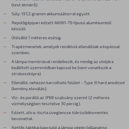
(test átmérő).
Súly: 197,2 gramm akkumulátorral együtt.
Repülőgépipari edzett A6061-T6 típusú alumíniumból
készült.
Ütésálló 1 méteres esésig.
Trapézmenetek, amelyek rendkívül ellenállóak a kopással
szemben.
A lámpa memóriával rendelkezik, és mindig az utoljára
beállított üzemmódban kapcsol be (nem vonatkozik a
stroboszkópra).
Ellenálló, nehezen karcolható felület - Type III hard anodized
(kemény eloxálás).
Víz- és porálló az IP68 szabvány szerint (2 méteres
vízmélységben tesztelve 30 percig).
Edzett, ultra-tiszta üveglencse tükröződésmentes
bevonattal.
Kettős taktikai kapcsoló a lámpa végén (pillanatnyi