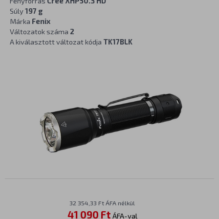
Fényforrás
Cree XHP50.3 HD
Súly
197 g
Márka
Fenix
Változatok száma
2
A kiválasztott változat kódja
TK17BLK
32 354,33 Ft ÁFA nélkül
41 090 Ft
ÁFA-val