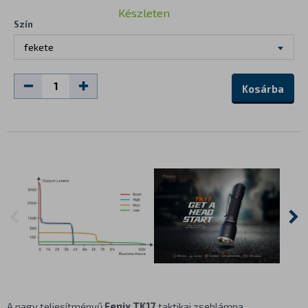
Készleten
Szín
fekete
Kosárba
A nagy teljesítményű
Fenix TK17
taktikai zseblámpa