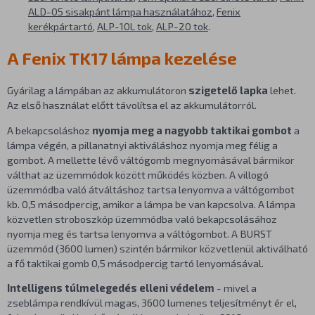
ALD-05 sisakpánt lámpa használatához
,
Fenix
kerékpártartó
,
ALP-10L tok
,
ALP-20 tok
.
A Fenix TK17 lámpa kezelése
Gyárilag a lámpában az akkumulátoron
szigetelő lapka
lehet.
Az első használat előtt távolítsa el az akkumulátorról.
A bekapcsoláshoz
nyomja meg a nagyobb taktikai gombot
a
lámpa végén, a pillanatnyi aktiváláshoz nyomja meg félig a
gombot. A mellette lévő váltógomb megnyomásával bármikor
válthat az üzemmódok között működés közben. A villogó
üzemmódba való átváltáshoz tartsa lenyomva a váltógombot
kb. 0,5 másodpercig, amikor a lámpa be van kapcsolva. A lámpa
közvetlen stroboszkóp üzemmódba való bekapcsolásához
nyomja meg és tartsa lenyomva a váltógombot. A BURST
üzemmód (3600 lumen) szintén bármikor közvetlenül aktiválható
a fő taktikai gomb 0,5 másodpercig tartó lenyomásával.
Intelligens túlmelegedés elleni védelem
- mivel a
zseblámpa rendkívül magas, 3600 lumenes teljesítményt ér el,