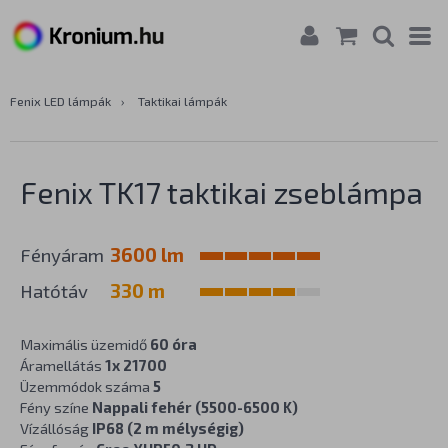
Fenix LED lámpák
›
Taktikai lámpák
Fenix TK17 taktikai zseblámpa
Fényáram
3600 lm
Hatótáv
330 m
Maximális üzemidő
60 óra
Áramellátás
1x 21700
Üzemmódok száma
5
Fény színe
Nappali fehér (5500-6500 K)
Vízállóság
IP68 (2 m mélységig)