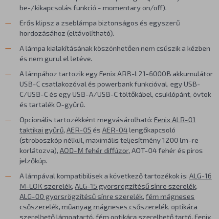
be-/kikapcsolás funkció - momentary on/off).
Erős klipsz a zseblámpa biztonságos és egyszerű
hordozásához (eltávolítható).
A lámpa kialakításának köszönhetően nem csúszik a kézben
és nem gurul el letéve.
A lámpához tartozik egy Fenix ARB-L21-6000B akkumulátor
USB-C csatlakozóval és powerbank funkcióval, egy USB-
C/USB-C és egy USB-A/USB-C töltőkábel, csuklópánt, övtok
és tartalék O-gyűrű.
Opcionális tartozékként megvásárolható:
Fenix ALR-01
taktikai gyűrű
,
AER-05
és
AER-04
lengőkapcsoló
(stroboszkóp nélkül, maximális teljesítmény 1200 lm-re
korlátozva),
AOD-M fehér diffúzor
, AOT-04 fehér és piros
jelzőkúp
.
A lámpával kompatibilisek a következő tartozékok is:
ALG-16
M-LOK szerelék
,
ALG-15 gyorsrögzítésű sínre szerelék
,
ALG-00 gyorsrögzítésű sínre szerelék
,
fém mágneses
csőszerelék
,
műanyag mágneses csőszerelék
,
optikára
szerelhető lámpatartó
,
fém optikára szerelhető tartó
,
Fenix