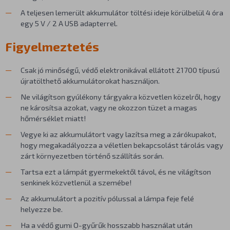
A teljesen lemerült akkumulátor töltési ideje körülbelül 4 óra
egy 5 V / 2 A USB adapterrel.
Figyelmeztetés
Csak jó minőségű, védő elektronikával ellátott 21700 típusú
újratölthető akkumulátorokat használjon.
Ne világítson gyúlékony tárgyakra közvetlen közelről, hogy
ne károsítsa azokat, vagy ne okozzon tüzet a magas
hőmérséklet miatt!
Vegye ki az akkumulátort vagy lazítsa meg a zárókupakot,
hogy megakadályozza a véletlen bekapcsolást tárolás vagy
zárt környezetben történő szállítás során.
Tartsa ezt a lámpát gyermekektől távol, és ne világítson
senkinek közvetlenül a szemébe!
Az akkumulátort a pozitív pólussal a lámpa feje felé
helyezze be.
Ha a védő gumi O-gyűrűk hosszabb használat után