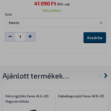
41 090 Ft
ÁFA-val
Készleten
Szín
fekete
Kosárba
Ajánlott termékek…
Fémrögzítés Fenix ALG-00
Kábelkapcsoló Fenix AER-05
fegyversínhez