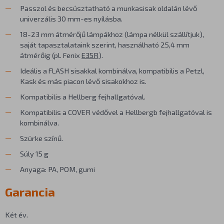
Passzol és becsúsztatható a munkasisak oldalán lévő
univerzális 30 mm-es nyílásba.
18-23 mm átmérőjű lámpákhoz (lámpa nélkül szállítjuk),
saját tapasztalataink szerint, használható 25,4 mm
átmérőig (pl. Fenix
E35R
).
Ideális a FLASH sisakkal kombinálva, kompatibilis a Petzl,
Kask és más piacon lévő sisakokhoz is.
Kompatibilis a Hellberg fejhallgatóval.
Kompatibilis a COVER védővel a Hellbergb fejhallgatóval is
kombinálva.
Szürke színű.
Súly 15 g
Anyaga: PA, POM, gumi
Garancia
Két év.