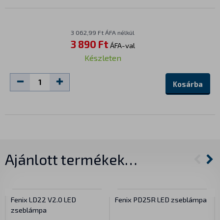
3 062,99 Ft ÁFA nélkül
3 890 Ft
ÁFA-val
Készleten
Kosárba
Ajánlott termékek…
Fenix LD22 V2.0 LED
Fenix PD25R LED zseblámpa
zseblámpa