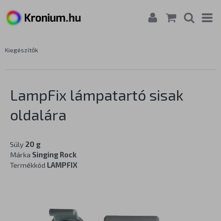
Kiegészítők
LampFix lámpatartó sisak
oldalára
Súly
20 g
Márka
Singing Rock
Termékkód
LAMPFIX