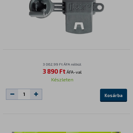
3 062,99 Ft ÁFA nélkül
3 890 Ft
ÁFA-val
Készleten
Kosárba