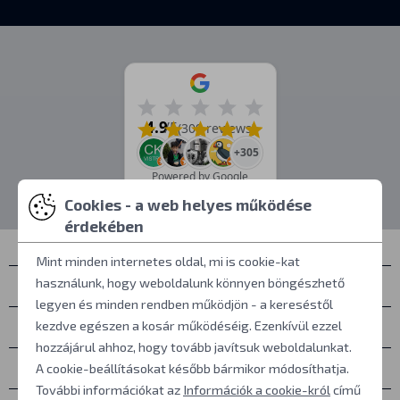
4.9
/5
(309 reviews)
+305
Powered by Google
Cookies - a web helyes működése
érdekében
Mint minden internetes oldal, mi is cookie-kat
használunk, hogy weboldalunk könnyen böngészhető
Névjegyek
legyen és minden rendben működjön - a kereséstől
Személyes átvétel
kezdve egészen a kosár működéséig. Ezenkívül ezzel
hozzájárul ahhoz, hogy tovább javítsuk weboldalunkat.
Mindent a vásárlásról
A cookie-beállításokat később bármikor módosíthatja.
További információkat az
Információk a cookie-król
című