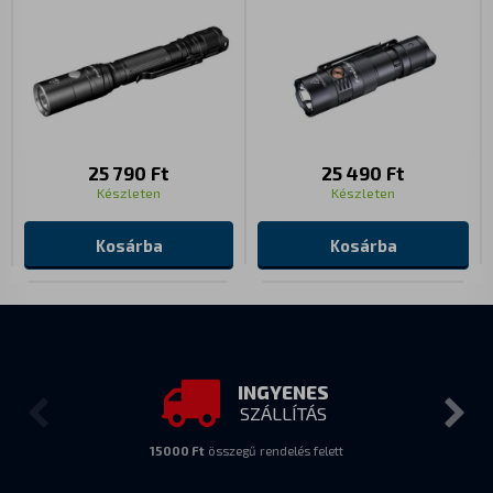
25 790 Ft
25 490 Ft
Készleten
Készleten
Kosárba
Kosárba
INGYENES
SZÁLLÍTÁS
15000 Ft
összegű rendelés felett