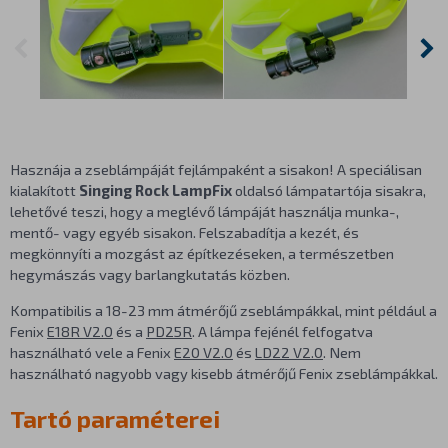
Hasznája a zseblámpáját fejlámpaként a sisakon! A speciálisan
kialakított
Singing Rock LampFix
oldalsó lámpatartója sisakra,
lehetővé teszi, hogy a meglévő lámpáját használja munka-,
mentő- vagy egyéb sisakon. Felszabadítja a kezét, és
megkönnyíti a mozgást az építkezéseken, a természetben
hegymászás vagy barlangkutatás közben.
Kompatibilis a 18-23 mm átmérőjű zseblámpákkal, mint például a
Fenix
E18R V2.0
és a
PD25R
. A lámpa fejénél felfogatva
használható vele a Fenix
E20 V2.0
és
LD22 V2.0
. Nem
használható nagyobb vagy kisebb átmérőjű Fenix zseblámpákkal.
Tartó paraméterei