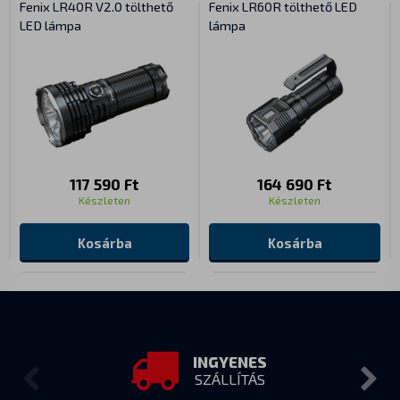
Fenix LR40R V2.0 tölthető
Fenix LR60R tölthető LED
LED lámpa
lámpa
117 590 Ft
164 690 Ft
Készleten
Készleten
Kosárba
Kosárba
INGYENES
SZÁLLÍTÁS