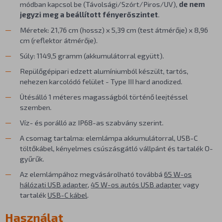
módban kapcsol be (Távolsági/Szórt/Piros/UV),
de nem
jegyzi meg a beállított fényerőszintet
.
Méretek: 21,76 cm (hossz) x 5,39 cm (test átmérője) x 8,96
cm (reflektor átmérője).
Súly: 1149,5 gramm (akkumulátorral együtt).
Repülőgépipari edzett alumíniumból készült, tartós,
nehezen karcolódó felület - Type III hard anodized.
Ütésálló 1 méteres magasságból történő leejtéssel
szemben.
Víz- és porálló az IP68-as szabvány szerint.
A csomag tartalma: elemlámpa akkumulátorral, USB-C
töltőkábel, kényelmes csúszásgátló vállpánt és tartalék O-
gyűrűk.
Az elemlámpához megvásárolható továbbá
65 W-os
hálózati USB adapter
,
45 W-os autós USB adapter
vagy
tartalék
USB-C kábel
.
Használat