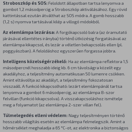
Stroboszkóp és SOS:
Feloldott állapotban tartsa lenyomva a
gombot 1,2 másodpercig a Stroboszkóp aktiválásához. Egy rövid
kattintással ezután átválthat az SOS módra. A gomb hosszabb
(1,2 s) nyomva tartásával kilép a villogó módokból.
Az elemlámpa lezárása:
A forgókapcsoló balra (az óramutató
járásával ellentétes irányba) történő ütközésig forgatásával az
elemlámpa kikapcsol, és lezár a véletlen bekapcsolás ellen (pl.
poggyászban). A feloldáshoz egyszerűen forgassa jobbra.
Intelligens közelségérzékelő:
Ha az elemlámpa reflektora 1,5
másodpercnél hosszabb ideig kb. 6 cm távolságra közelít egy
akadályhoz, a teljesítmény automatikusan 50 lumenre csökken.
Amint eltávolítja az akadályt, a teljesítmény fokozatosan
visszaáll. A funkció kikapcsolható: lezárt elemlámpánál tartsa
lenyomva a gombot 6 másodpercig, az elemlámpa 8-szor
felvillan (funkció kikapcsolva). A visszakapcsoláshoz ismételje
meg a folyamatot (az elemlámpa 2-szer villan fel).
Túlmelegedés elleni védelem:
Nagy teljesítményen történő
hosszabb világítás esetén az elemlámpa felmelegszik. Amint a
hőmérséklet meghaladja a 65 °C-ot, az elektronika a biztonságos