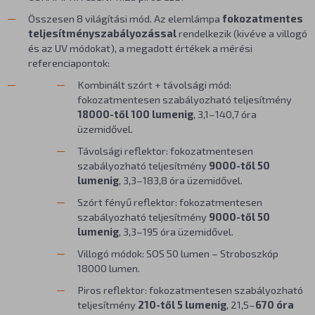
Összesen 8 világítási mód. Az elemlámpa
fokozatmentes
teljesítményszabályozással
rendelkezik (kivéve a villogó
és az UV módokat), a megadott értékek a mérési
referenciapontok:
Kombinált szórt + távolsági mód:
fokozatmentesen szabályozható teljesítmény
18000-től 100 lumenig
, 3,1–140,7 óra
üzemidővel.
Távolsági reflektor: fokozatmentesen
szabályozható teljesítmény
9000-től 50
lumenig
, 3,3–183,8 óra üzemidővel.
Szórt fényű reflektor: fokozatmentesen
szabályozható teljesítmény
9000-től 50
lumenig
, 3,3–195 óra üzemidővel.
Villogó módok: SOS 50 lumen – Stroboszkóp
18000 lumen.
Piros reflektor: fokozatmentesen szabályozható
teljesítmény
210-től 5 lumenig
, 21,5–
670 óra