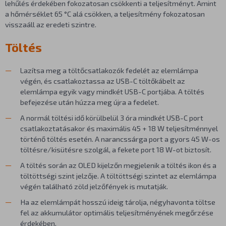
lehűlés érdekében fokozatosan csökkenti a teljesítményt. Amint
a hőmérséklet 65 °C alá csökken, a teljesítmény fokozatosan
visszaáll az eredeti szintre.
Töltés
Lazítsa meg a töltőcsatlakozók fedelét az elemlámpa
végén, és csatlakoztassa az USB-C töltőkábelt az
elemlámpa egyik vagy mindkét USB-C portjába. A töltés
befejezése után húzza meg újra a fedelet.
A normál töltési idő körülbelül 3 óra mindkét USB-C port
csatlakoztatásakor és maximális 45 + 18 W teljesítménnyel
történő töltés esetén. A narancssárga port a gyors 45 W-os
töltésre/kisütésre szolgál, a fekete port 18 W-ot biztosít.
A töltés során az OLED kijelzőn megjelenik a töltés ikon és a
töltöttségi szint jelzője. A töltöttségi szintet az elemlámpa
végén található zöld jelzőfények is mutatják.
Ha az elemlámpát hosszú ideig tárolja, négyhavonta töltse
fel az akkumulátor optimális teljesítményének megőrzése
érdekében.