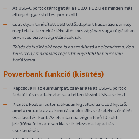
Az USB-C portok támogatják a PD3.0, PD2.0 és minden más
elterjedt gyorstöltési protokollt.
Csak olyan tanúsított USB töltőadaptert használjon, amely
megfelel a termék értékesítési országában vagy régiójában
érvényes biztonsági előírásoknak.
Töltés és kisütés közben is használható az elemlámpa, de a
fehér fény maximális teljesítménye 900 lumenre van
korlátozva.
Powerbank funkció (kisütés)
Kapcsolja ki az elemlámpát, csavarja le az USB-C portok
fedelét, és csatlakoztassa a tölteni kívánt USB-eszközt.
Kisütés közben automatikusan kigyullad az OLED kijelző,
amely mutatja az akkumulátor aktuális százalékos értékét
és a kisütés ikont. Az elemlámpa végén lévő 10 zöld
jelzőfény fokozatosan kialszik, jelezve a kapacitás
csökkenését.