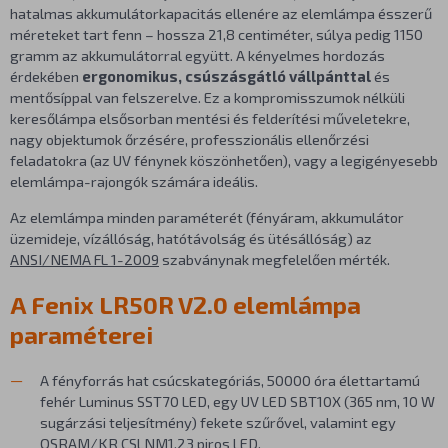
hatalmas akkumulátorkapacitás ellenére az elemlámpa ésszerű
méreteket tart fenn – hossza 21,8 centiméter, súlya pedig 1150
gramm az akkumulátorral együtt. A kényelmes hordozás
érdekében
ergonomikus, csúszásgátló vállpánttal
és
mentősíppal van felszerelve. Ez a kompromisszumok nélküli
keresőlámpa elsősorban mentési és felderítési műveletekre,
nagy objektumok őrzésére, professzionális ellenőrzési
feladatokra (az UV fénynek köszönhetően), vagy a legigényesebb
elemlámpa-rajongók számára ideális.
Az elemlámpa minden paraméterét (fényáram, akkumulátor
üzemideje, vízállóság, hatótávolság és ütésállóság) az
ANSI/NEMA FL 1-2009
szabványnak megfelelően mérték.
A Fenix LR50R V2.0 elemlámpa
paraméterei
A fényforrás hat csúcskategóriás, 50000 óra élettartamú
fehér Luminus SST70 LED, egy UV LED SBT10X (365 nm, 10 W
sugárzási teljesítmény) fekete szűrővel, valamint egy
OSRAM/KR CSLNM1.23 piros LED.