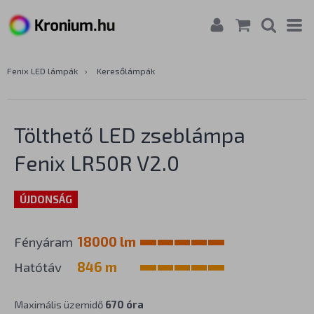
Fenix LED lámpák
›
Keresőlámpák
Tölthető LED zseblámpa
Fenix LR50R V2.0
ÚJDONSÁG
Fényáram
18000 lm
Hatótáv
846 m
Maximális üzemidő
670 óra