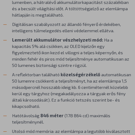
lumenben, a hátralévő akkumulátorkapacitást százalékban
és a becsült világítási időt. A töltöttségjelző az elemlámpa
hátlapján is megtalálható.
Digitálisan szabályozott az állandó fényerő érdekében,
intelligens túlmelegedés elleni védelemmel ellátva.
Lemerült akkumulátor vészhelyzeti mód:
Ha a
kapacitás 5% alá csökken, az OLED kijelzőn egy
figyelmeztető ikon kezd el villogni a teljes képernyőn, és
minden fehér és piros mód teljesítménye automatikusan az
50 lumenes biztonsági szintre rögzül.
A reflektorban található
közelségérzékelő
automatikusan
50 lumenre csökkenti a teljesítményt, ha az elemlámpa 1,5
másodpercnél hosszabb ideig kb. 6 centiméternél közelebb
kerül egy tárgyhoz (megakadályozza a tárgyak erős fény
általi károsodását). Ez a funkció tetszés szerint be- és
kikapcsolható.
Hatótávolság
846 méter
(178 864 cd) maximális
teljesítménynél.
Utolsó mód memória: az elemlámpa a legutóbb kiválasztott