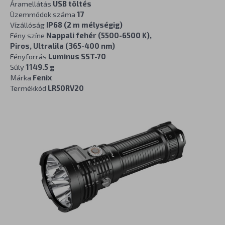
Áramellátás
USB töltés
Üzemmódok száma
17
Vízállóság
IP68 (2 m mélységig)
Fény színe
Nappali fehér (5500-6500 K),
Piros, Ultralila (365-400 nm)
Fényforrás
Luminus SST-70
Súly
1149.5 g
Márka
Fenix
Termékkód
LR50RV20