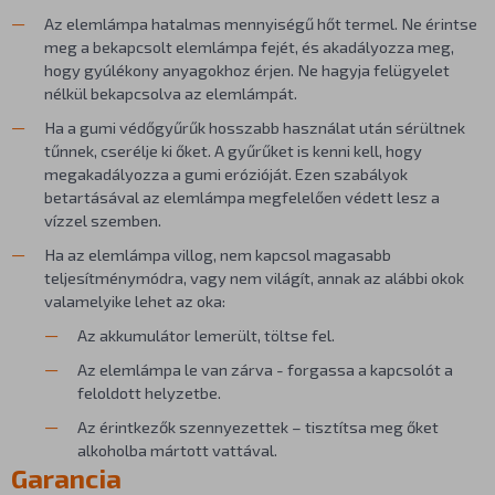
Az elemlámpa hatalmas mennyiségű hőt termel. Ne érintse
meg a bekapcsolt elemlámpa fejét, és akadályozza meg,
hogy gyúlékony anyagokhoz érjen. Ne hagyja felügyelet
nélkül bekapcsolva az elemlámpát.
Ha a gumi védőgyűrűk hosszabb használat után sérültnek
tűnnek, cserélje ki őket. A gyűrűket is kenni kell, hogy
megakadályozza a gumi erózióját. Ezen szabályok
betartásával az elemlámpa megfelelően védett lesz a
vízzel szemben.
Ha az elemlámpa villog, nem kapcsol magasabb
teljesítménymódra, vagy nem világít, annak az alábbi okok
valamelyike lehet az oka:
Az akkumulátor lemerült, töltse fel.
Az elemlámpa le van zárva - forgassa a kapcsolót a
feloldott helyzetbe.
Az érintkezők szennyezettek – tisztítsa meg őket
alkoholba mártott vattával.
Garancia