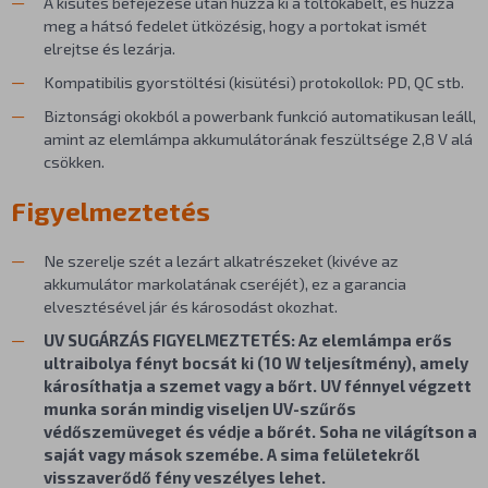
A kisütés befejezése után húzza ki a töltőkábelt, és húzza
meg a hátsó fedelet ütközésig, hogy a portokat ismét
elrejtse és lezárja.
Kompatibilis gyorstöltési (kisütési) protokollok: PD, QC stb.
Biztonsági okokból a powerbank funkció automatikusan leáll,
amint az elemlámpa akkumulátorának feszültsége 2,8 V alá
csökken.
Figyelmeztetés
Ne szerelje szét a lezárt alkatrészeket (kivéve az
akkumulátor markolatának cseréjét), ez a garancia
elvesztésével jár és károsodást okozhat.
UV SUGÁRZÁS FIGYELMEZTETÉS: Az elemlámpa erős
ultraibolya fényt bocsát ki (10 W teljesítmény), amely
károsíthatja a szemet vagy a bőrt. UV fénnyel végzett
munka során mindig viseljen UV-szűrős
védőszemüveget és védje a bőrét. Soha ne világítson a
saját vagy mások szemébe. A sima felületekről
visszaverődő fény veszélyes lehet.