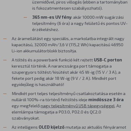
üzemidővel, piros villogás (ebben a tartományban
is fokozatmentesen szabályozható).
365 nm-es UV fény
: akár 10000 mW sugárzási
teljesítmény (6 óra) a nagy felületű és pontos UV-
érzékeléshez.
Az áramellátást egy speciális, a markolatba integrált nagy
kapacitású, 32000 mAh/3,6 V (115,2 Wh) kapacitású 46950
Li-ion akkumulátorblokk biztosítja.
A töltés és a powerbank funkció két rejtett
USB-C porton
keresztül történik. A narancssárga port támogatja a
szupergyors töltést/kisütést akár 45 W-ig (15 V / 3 A), a
fekete port pedig akár 18 W-ig (9 V / 2 A). Mindkét port
egyidejűleg is használható!
Mindkét port teljes teljesítményű csatlakoztatása esetén a
nulláról 100%-ra történő feltöltés ideje
mindössze 3 óra
egy megfelelő
nagy teljesítményű USB tápegységgel
. Az
elemlámpa támogatja a PD3.0, PD2.0 és QC2.0
szabványokat.
Az intelligens
OLED kijelző
mutatja az aktuális fényáramot