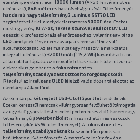
elemlámpa extrém, akár
18000 lumen
(ANSI) fényáramot és
elképesztő,
846 méteres
hatótávolságot kínál. Teljesítményét
hat darab nagy teljesítményű Luminus SST70 LED
segítségével éri el, amelyek élettartama
50000 óra
. Ezeket
most egy erős,
10 W-os, fekete szűrővel ellátott UV LED
egészíti ki professzionális ellenőrzésekhez, valamint egy
piros
LED
, amelynek fénye nem zavarja a szem sötéthez való
alkalmazkodását. Az elemlámpát egy masszív, a markolatba
integrált, elképesztő
32000 mAh (115,2 Wh)
kapacitású Li-ion
akkumulátor táplálja. Az innovatív felhasználói felület ötvözi az
elektronikus gombot és a
fokozatmentes
teljesítményszabályozást biztosító forgókapcsolót
.
Ráadásul az intelligens
OLED kijelző
valós időben tájékoztat az
elemlámpa állapotáról.
Az elemlámpa
két rejtett USB-C töltőporttal
rendelkezik.
Ezeken keresztül nemcsak villámgyorsan feltölthető (támogatja
az egyidejű gyorstöltést mindkét porton keresztül), hanem nagy
teljesítményű
powerbankként
is használható más eszközök
töltésére (akár 45 W teljesítménnyel). A
fokozatmentes
teljesítményszabályozásnak
köszönhetően pontosan
beállíthatja a kívánt fényerőt. A masszív teljesítmény és a