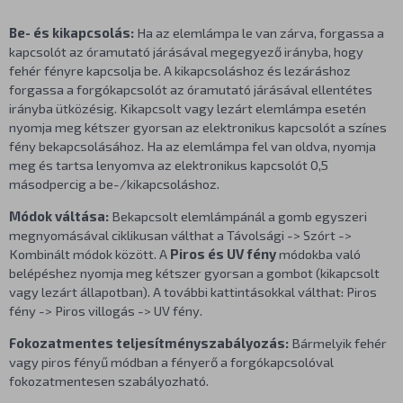
Be- és kikapcsolás:
Ha az elemlámpa le van zárva, forgassa a
kapcsolót az óramutató járásával megegyező irányba, hogy
fehér fényre kapcsolja be. A kikapcsoláshoz és lezáráshoz
forgassa a forgókapcsolót az óramutató járásával ellentétes
irányba ütközésig. Kikapcsolt vagy lezárt elemlámpa esetén
nyomja meg kétszer gyorsan az elektronikus kapcsolót a színes
fény bekapcsolásához. Ha az elemlámpa fel van oldva, nyomja
meg és tartsa lenyomva az elektronikus kapcsolót 0,5
másodpercig a be-/kikapcsoláshoz.
Módok váltása:
Bekapcsolt elemlámpánál a gomb egyszeri
megnyomásával ciklikusan válthat a Távolsági -> Szórt ->
Kombinált módok között. A
Piros és UV fény
módokba való
belépéshez nyomja meg kétszer gyorsan a gombot (kikapcsolt
vagy lezárt állapotban). A további kattintásokkal válthat: Piros
fény -> Piros villogás -> UV fény.
Fokozatmentes teljesítményszabályozás:
Bármelyik fehér
vagy piros fényű módban a fényerő a forgókapcsolóval
fokozatmentesen szabályozható.