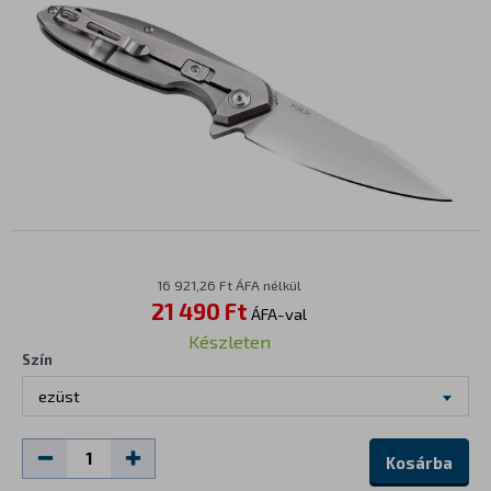
16 921,26 Ft ÁFA nélkül
21 490 Ft
ÁFA-val
Készleten
Szín
ezüst
Kosárba