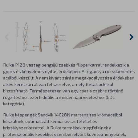
Ruike P128 vastag pengéjű zsebkés flipperkarral rendelkezik a
gyors és kényelmes nyitás érdekében. A fogantyú rozsdamentes
acélból készült. A nem kívánt zárás megakadályozása érdekében
a kés keretzárral van felszerelve, amely Beta Lock-kal
biztosítható. Természetesen van egy csat a zsebre történő
rögzítéshez, ezért ideális a mindennapi viseléshez (EDC
kategória).
Ruike késpengék Sandvik 14C28N martenzites krómacélból
készülnek, optimalizált kémiai összetétellel és
kristályszerkezettel. A Ruike termékek megfelelnek a
professzionális késekkel szemben elvárt követelményeknek,