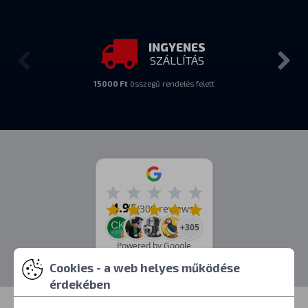
INGYENES
SZÁLLÍTÁS
15000 Ft
összegű rendelés felett
4.9
/5
(309 reviews)
+305
Powered by Google
Cookies - a web helyes működése
érdekében