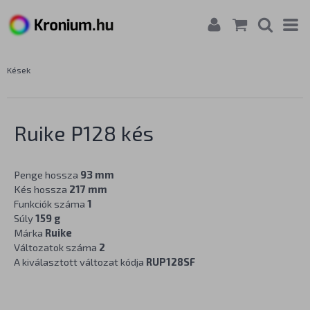
Kések
Ruike P128 kés
Penge hossza
93 mm
Kés hossza
217 mm
Funkciók száma
1
Súly
159 g
Márka
Ruike
Változatok száma
2
A kiválasztott változat kódja
RUP128SF