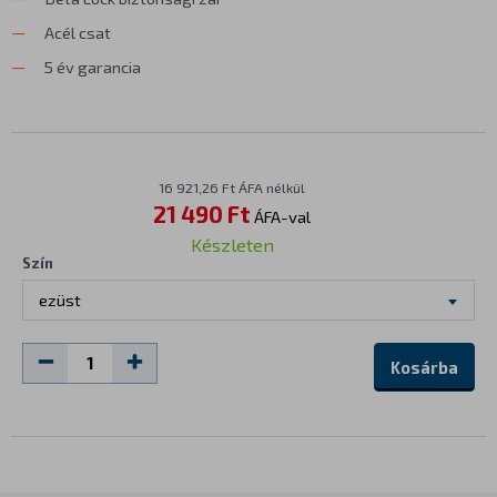
Acél csat
5 év garancia
16 921,26 Ft ÁFA nélkül
21 490 Ft
ÁFA-val
Készleten
Szín
ezüst
Kosárba