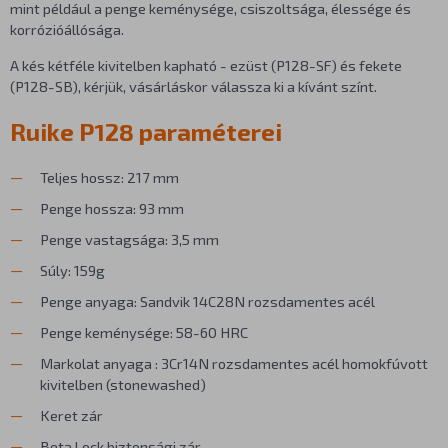
mint például a penge keménysége, csiszoltsága, élessége és
korrózióállósága.
A kés kétféle kivitelben kapható - ezüst (P128-SF) és fekete
(P128-SB), kérjük, vásárláskor válassza ki a kívánt színt.
Ruike P128 paraméterei
Teljes hossz: 217 mm
Penge hossza: 93 mm
Penge vastagsága: 3,5 mm
Súly: 159g
Penge anyaga: Sandvik 14C28N rozsdamentes acél
Penge keménysége: 58-60 HRC
Markolat anyaga : 3Cr14N rozsdamentes acél homokfúvott
kivitelben (stonewashed)
Keret zár
Beta Lock biztonsági zár