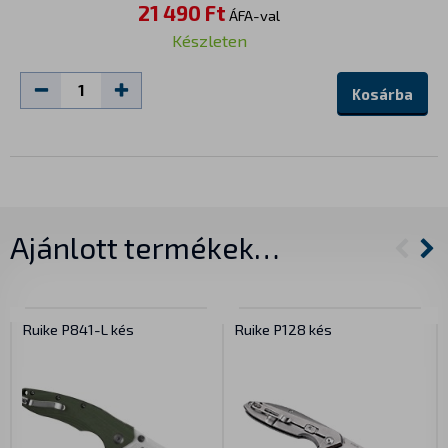
21 490 Ft
ÁFA-val
Készleten
Kosárba
Ajánlott termékek…
Ruike P841-L kés
Ruike P128 kés