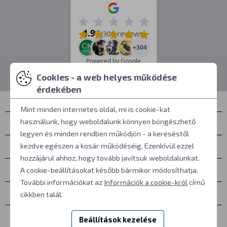
4.9
/5
(308 reviews)
+304
Powered by Google
Cookies - a web helyes működése
érdekében
Mint minden internetes oldal, mi is cookie-kat
használunk, hogy weboldalunk könnyen böngészhető
Névjegyek
legyen és minden rendben működjön - a kereséstől
Személyes átvétel
kezdve egészen a kosár működéséig. Ezenkívül ezzel
hozzájárul ahhoz, hogy tovább javítsuk weboldalunkat.
Mindent a vásárlásról
A cookie-beállításokat később bármikor módosíthatja.
További információkat az
Információk a cookie-król
című
További információk
cikkben talál.
Egyéb
Beállítások kezelése