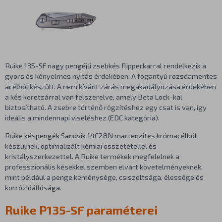
Ruike 135-SF nagy pengéjű zsebkés flipperkarral rendelkezik a
gyors és kényelmes nyitás érdekében. A fogantyú rozsdamentes
acélból készült. A nem kívánt zárás megakadályozása érdekében
a kés keretzárral van felszerelve, amely Beta Lock-kal
biztosítható. A zsebre történő rögzítéshez egy csat is van, így
ideális a mindennapi viseléshez (EDC kategória).
Ruike késpengék Sandvik 14C28N martenzites krómacélból
készülnek, optimalizált kémiai összetétellel és
kristályszerkezettel. A Ruike termékek megfelelnek a
professzionális késekkel szemben elvárt követelményeknek,
mint például a penge keménysége, csiszoltsága, élessége és
korrózióállósága.
Ruike P135-SF paraméterei