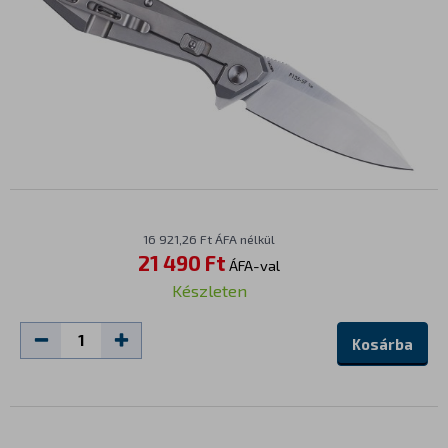
16 921,26 Ft ÁFA nélkül
21 490 Ft
ÁFA-val
Készleten
Kosárba