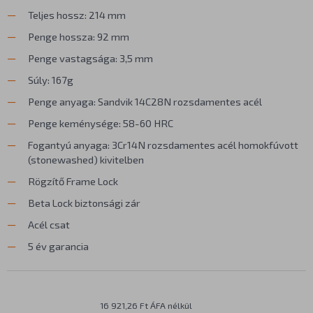
Teljes hossz: 214 mm
Penge hossza: 92 mm
Penge vastagsága: 3,5 mm
Súly: 167g
Penge anyaga: Sandvik 14C28N rozsdamentes acél
Penge keménysége: 58-60 HRC
Fogantyú anyaga: 3Cr14N rozsdamentes acél homokfúvott
(stonewashed) kivitelben
Rögzítő Frame Lock
Beta Lock biztonsági zár
Acél csat
5 év garancia
16 921,26 Ft ÁFA nélkül