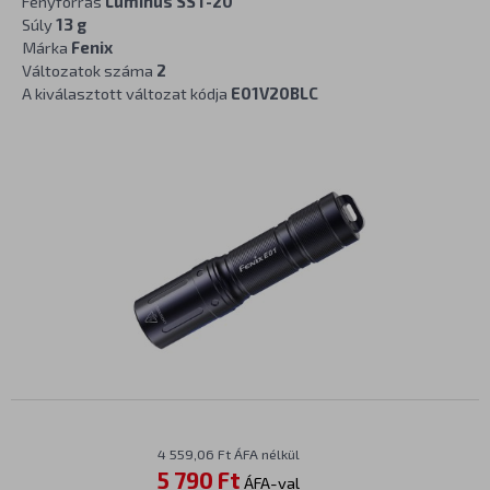
Fényforrás
Luminus SST-20
Súly
13 g
Márka
Fenix
Változatok száma
2
A kiválasztott változat kódja
E01V20BLC
4 559,06 Ft ÁFA nélkül
5 790 Ft
ÁFA-val