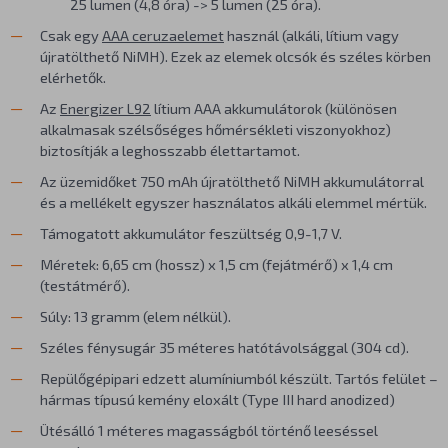
25 lumen (4,8 óra) -> 5 lumen (25 óra).
Csak egy
AAA ceruzaelemet
használ (alkáli, lítium vagy
újratölthető NiMH). Ezek az elemek olcsók és széles körben
elérhetők.
Az
Energizer L92
lítium AAA akkumulátorok (különösen
alkalmasak szélsőséges hőmérsékleti viszonyokhoz)
biztosítják a leghosszabb élettartamot.
Az üzemidőket 750 mAh újratölthető NiMH akkumulátorral
és a mellékelt egyszer használatos alkáli elemmel mértük.
Támogatott akkumulátor feszültség 0,9-1,7 V.
Méretek: 6,65 cm (hossz) x 1,5 cm (fejátmérő) x 1,4 cm
(testátmérő).
Súly: 13 gramm (elem nélkül).
Széles fénysugár 35 méteres hatótávolsággal (304 cd).
Repülőgépipari edzett alumíniumból készült. Tartós felület –
hármas típusú kemény eloxált (Type III hard anodized)
Ütésálló 1 méteres magasságból történő leeséssel