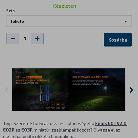
Készleten
Szín
fekete
Kosárba
Tipp: Szeretné tudni az összes különbséget a
Fenix E01 V2.0
,
E02R
és
E03R
miniatűr zseblámpák között?
Olvassa el az
összehasonlító cikket a blogunkon
.