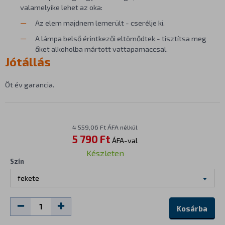
valamelyike lehet az oka:
Az elem majdnem lemerült - cserélje ki.
A lámpa belső érintkezői eltömődtek - tisztítsa meg
őket alkoholba mártott vattapamaccsal.
Jótállás
Öt év garancia.
4 559,06 Ft ÁFA nélkül
5 790 Ft
ÁFA-val
Készleten
Szín
fekete
Kosárba