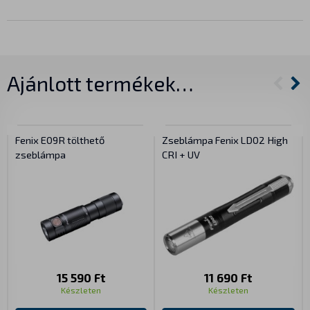
Ajánlott termékek…
Fenix E09R tölthető
Zseblámpa Fenix LD02 High
zseblámpa
CRI + UV
15 590 Ft
11 690 Ft
Készleten
Készleten