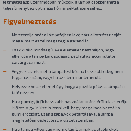
legmagasabb üzemmódban működik, a lámpa csökkentheti a
teljesítményt az optimális hőmérséklet eléréséhez.
Figyelmeztetés
Ne szerelje szét a lámpafejben lévő zárt alkatrészt saját
maga, mert ezzel megszegi a garanciát.
Csak kiváló minőségű, AAA elemeket használjon, hogy
elkerülje a lámpa károsodását, például az akkumulátor
szivárgása miatt.
Vegye ki az elemet a lámpatestből, ha hosszabb ideig nem
fogja használni, vagy ha az elem már lemerült.
Helyezze be az elemet úgy, hogy a pozitív pólus a lámpafej
felé nézzen.
Ha a gumigyűrűk hosszabb használat után sérültek, cserélje
ki őket. A gyűrűket is kenni kell, hogy megakadályozzák a
gumi erózióját. Ezen szabályok betartásával a lámpa
megfelelően védett lesz a vízzel szemben.
Ha a lámpa villog vagy nem világít, annak az alábbi okok