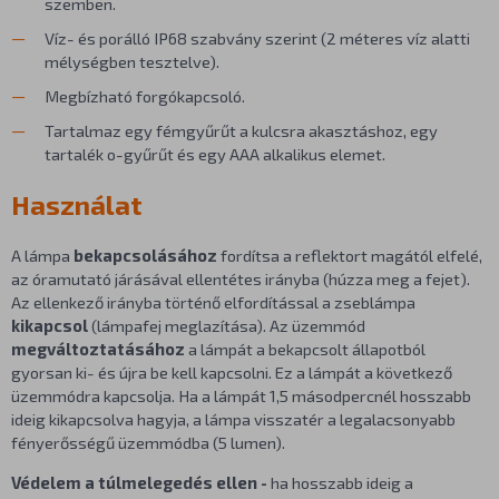
szemben.
Víz- és porálló IP68 szabvány szerint (2 méteres víz alatti
mélységben tesztelve).
Megbízható forgókapcsoló.
Tartalmaz egy fémgyűrűt a kulcsra akasztáshoz, egy
tartalék o-gyűrűt és egy AAA alkalikus elemet.
Használat
A lámpa
bekapcsolásához
fordítsa a reflektort magától elfelé,
az óramutató járásával ellentétes irányba (húzza meg a fejet).
Az ellenkező irányba történő elfordítással a zseblámpa
kikapcsol
(lámpafej meglazítása). Az üzemmód
megváltoztatásához
a lámpát a bekapcsolt állapotból
gyorsan ki- és újra be kell kapcsolni. Ez a lámpát a következő
üzemmódra kapcsolja. Ha a lámpát 1,5 másodpercnél hosszabb
ideig kikapcsolva hagyja, a lámpa visszatér a legalacsonyabb
fényerősségű üzemmódba (5 lumen).
Védelem a túlmelegedés ellen -
ha hosszabb ideig a