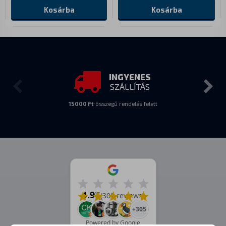
Kosárba
Kosárba
INGYENES
SZÁLLÍTÁS
15000 Ft
összegű rendelés felett
4.9
/5
(309 reviews)
+305
Powered by Google