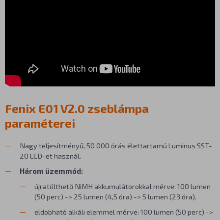
Fenix E01 V2.0 zseblámpa
paraméterei
Nagy teljesítményű, 50 000 órás élettartamú Luminus SST-
20 LED-et használ.
Három üzemmód:
újratölthető NiMH akkumulátorokkal mérve: 100 lumen
(50 perc) -> 25 lumen (4,5 óra) -> 5 lumen (23 óra).
eldobható alkáli elemmel mérve: 100 lumen (50 perc) ->