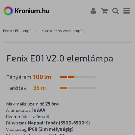
Fenix LED lámpák
›
Kulcstartós zseblámpák
Fenix E01 V2.0 elemlámpa
Fényáram
100 lm
Hatótáv
35 m
Maximális üzemidő
25 óra
Áramellátás
1x AAA
Üzemmódok száma
3
Fény színe
Nappali fehér (5500-6500 K)
Vízállóság
IP68 (2 m mélységig)