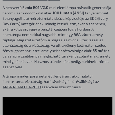
A népszerű
Fenix E01 V2.0
mini elemlámpa második generációja
három üzemmódot kínál akár
100 lumen (ANSI)
fényárammal.
Elhanyagolható méretei miatt ideális képviselője az EDC (Every
Day Carry) kategóriának, mindig kéznél lesz, akár a zsebében,
akár a kulcsain, vagy a pénztárcájában fogja hordani. A
zseblámpa nem sokkal nagyobb, mint egy
AAA elem
, amely
táplálja. Magától értetődik a magas színvonalú tervezés, az
ellenállóság és a vízállóság. Az ultravékony kollimátor széles
fénysugarat hoz létre, amelynek hatótávolsága akár
35 méter
.
Ez az apró zseblámpa megbízható társként szolgál majd, amely
mindig kéznél van. Hasznos ajándékként pedig, bárkinek örömet
szerez vele.
A lámpa minden paraméterét (fényáram, akkumulátor
élettartama, vízállóság, hatótávolság és ütésállóság) az
ANSI/NEMA FL 1-2009
szabvány szerint mérik.