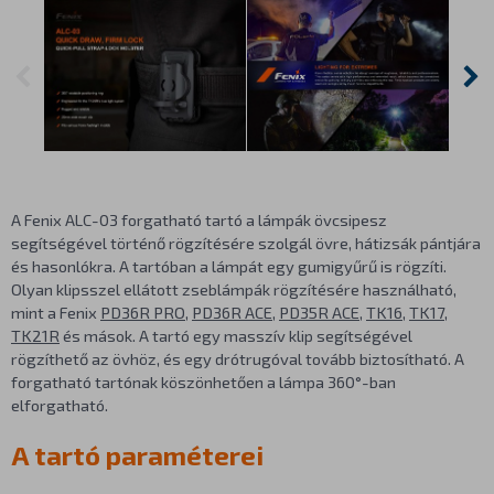
A Fenix ALC-03 forgatható tartó a lámpák övcsipesz
segítségével történő rögzítésére szolgál övre, hátizsák pántjára
és hasonlókra. A tartóban a lámpát egy gumigyűrű is rögzíti.
Olyan klipsszel ellátott zseblámpák rögzítésére használható,
mint a Fenix
PD36R PRO
,
PD36R ACE
,
PD35R ACE
,
TK16
,
TK17
,
TK21R
és mások. A tartó egy masszív klip segítségével
rögzíthető az övhöz, és egy drótrugóval tovább biztosítható. A
forgatható tartónak köszönhetően a lámpa 360°-ban
elforgatható.
A tartó paraméterei