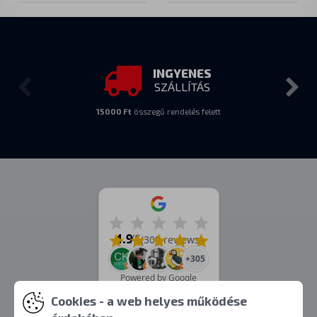
INGYENES
SZÁLLÍTÁS
15000 Ft
összegű rendelés felett
4.9
/5
(309 reviews)
+305
Powered by Google
Cookies - a web helyes működése