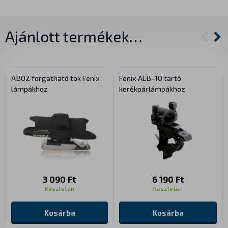
Ajánlott termékek…
AB02 forgatható tok Fenix
Fenix ALB-10 tartó
lámpákhoz
kerékpárlámpákhoz
3 090 Ft
6 190 Ft
Készleten
Készleten
Kosárba
Kosárba