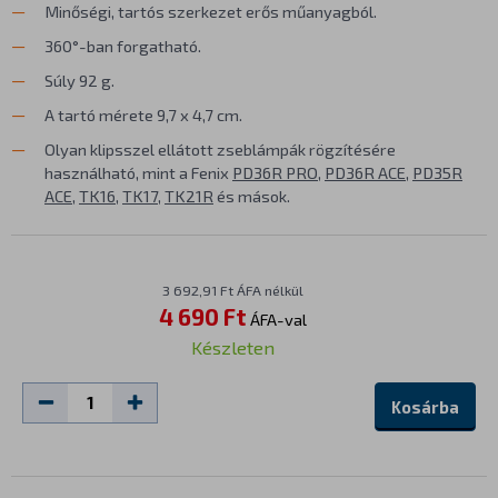
Minőségi, tartós szerkezet erős műanyagból.
360°-ban forgatható.
Súly 92 g.
A tartó mérete 9,7 x 4,7 cm.
Olyan klipsszel ellátott zseblámpák rögzítésére
használható, mint a Fenix
PD36R PRO
,
PD36R ACE
,
PD35R
ACE
,
TK16
,
TK17
,
TK21R
és mások.
3 692,91 Ft ÁFA nélkül
4 690 Ft
ÁFA-val
Készleten
Kosárba