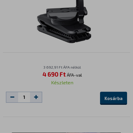
3 692,91 Ft ÁFA nélkül
4 690 Ft
ÁFA-val
Készleten
Kosárba