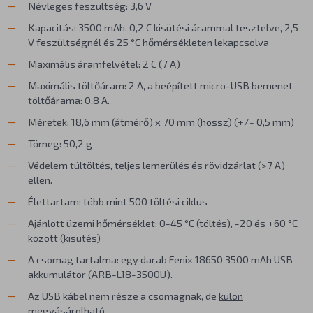
Névleges feszültség: 3,6 V
Kapacitás: 3500 mAh, 0,2 C kisütési árammal tesztelve, 2,5
V feszültségnél és 25 °C hőmérsékleten lekapcsolva
Maximális áramfelvétel: 2 C (7 A)
Maximális töltőáram: 2 A, a beépített micro-USB bemenet
töltőárama: 0,8 A.
Méretek: 18,6 mm (átmérő) x 70 mm (hossz) (+/- 0,5 mm)
Tömeg: 50,2 g
Védelem túltöltés, teljes lemerülés és rövidzárlat (>7 A)
ellen.
Élettartam: több mint 500 töltési ciklus
Ajánlott üzemi hőmérséklet: 0-45 °C (töltés), -20 és +60 °C
között (kisütés)
A csomag tartalma: egy darab Fenix 18650 3500 mAh USB
akkumulátor (ARB-L18-3500U).
Az USB kábel nem része a csomagnak, de
külön
megvásárolható
.