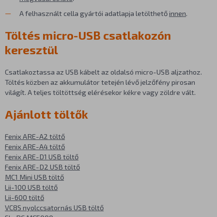
A felhasznált cella gyártói adatlapja letölthető
innen
.
Töltés micro-USB csatlakozón
keresztül
Csatlakoztassa az USB kábelt az oldalsó micro-USB aljzathoz.
Töltés közben az akkumulátor tetején lévő jelzőfény pirosan
világít. A teljes töltöttség elérésekor kékre vagy zöldre vált.
Ajánlott töltők
Fenix ARE-A2 töltő
Fenix ARE-A4 töltő
Fenix ARE-D1 USB töltő
Fenix ARE-D2 USB töltő
MC1 Mini USB töltő
Lii-100 USB töltő
Lii-600 töltő
VC8S nyolccsatornás USB töltő