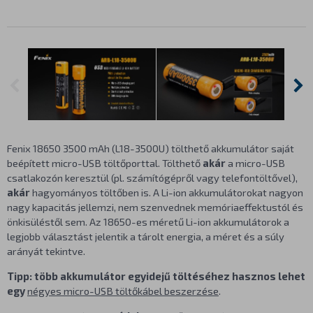
Fenix 18650 3500 mAh (L18-3500U) tölthető akkumulátor saját
beépített micro-USB töltőporttal. Tölthető
akár
a micro-USB
csatlakozón keresztül (pl. számítógépről vagy telefontöltővel),
akár
hagyományos töltőben is. A Li-ion akkumulátorokat nagyon
nagy kapacitás jellemzi, nem szenvednek memóriaeffektustól és
önkisüléstől sem. Az 18650-es méretű Li-ion akkumulátorok a
legjobb választást jelentik a tárolt energia, a méret és a súly
arányát tekintve.
Tipp: több akkumulátor egyidejű töltéséhez hasznos lehet
egy
négyes micro-USB töltőkábel beszerzése
.