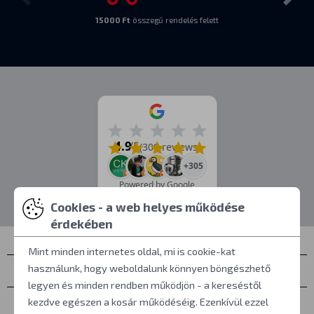
15000 Ft
összegű rendelés felett
4.9
/5
(309 reviews)
+305
Powered by Google
Cookies - a web helyes működése
érdekében
Mint minden internetes oldal, mi is cookie-kat
használunk, hogy weboldalunk könnyen böngészhető
Névjegyek
legyen és minden rendben működjön - a kereséstől
Személyes átvétel
kezdve egészen a kosár működéséig. Ezenkívül ezzel