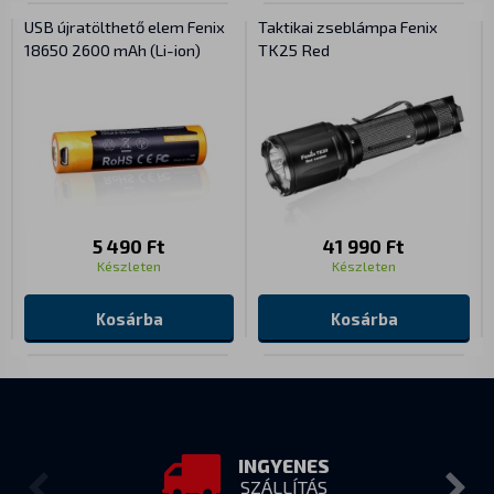
USB újratölthető elem Fenix
Taktikai zseblámpa Fenix
18650 2600 mAh (Li-ion)
TK25 Red
5 490 Ft
41 990 Ft
Készleten
Készleten
Kosárba
Kosárba
INGYENES
SZÁLLÍTÁS