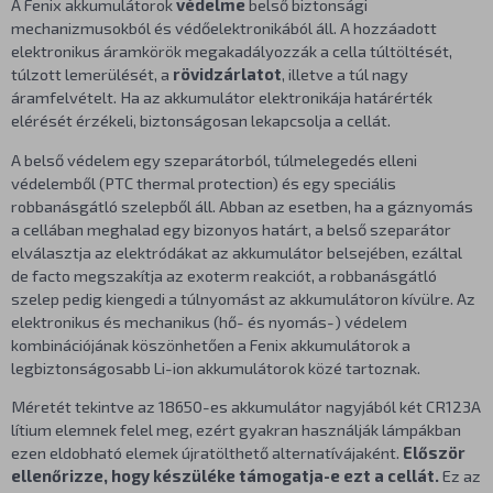
A Fenix akkumulátorok
védelme
belső biztonsági
mechanizmusokból és védőelektronikából áll. A hozzáadott
elektronikus áramkörök megakadályozzák a cella túltöltését,
túlzott lemerülését, a
rövidzárlatot
, illetve a túl nagy
áramfelvételt. Ha az akkumulátor elektronikája határérték
elérését érzékeli, biztonságosan lekapcsolja a cellát.
A belső védelem egy szeparátorból, túlmelegedés elleni
védelemből (PTC thermal protection) és egy speciális
robbanásgátló szelepből áll. Abban az esetben, ha a gáznyomás
a cellában meghalad egy bizonyos határt, a belső szeparátor
elválasztja az elektródákat az akkumulátor belsejében, ezáltal
de facto megszakítja az exoterm reakciót, a robbanásgátló
szelep pedig kiengedi a túlnyomást az akkumulátoron kívülre. Az
elektronikus és mechanikus (hő- és nyomás-) védelem
kombinációjának köszönhetően a Fenix akkumulátorok a
legbiztonságosabb Li-ion akkumulátorok közé tartoznak.
Méretét tekintve az 18650-es akkumulátor nagyjából két CR123A
lítium elemnek felel meg, ezért gyakran használják lámpákban
ezen eldobható elemek újratölthető alternatívájaként.
Először
ellenőrizze, hogy készüléke támogatja-e ezt a cellát.
Ez az