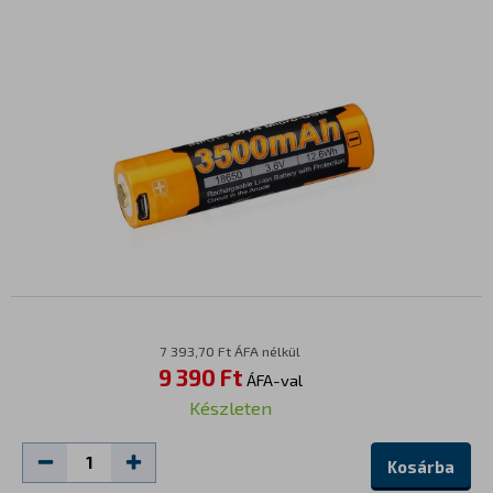
7 393,70 Ft ÁFA nélkül
9 390 Ft
ÁFA-val
Készleten
Kosárba