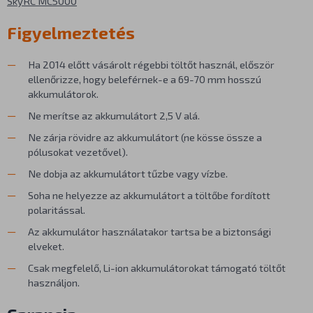
SkyRC MC5000
Figyelmeztetés
Ha 2014 előtt vásárolt régebbi töltőt használ, először
ellenőrizze, hogy beleférnek-e a 69-70 mm hosszú
akkumulátorok.
Ne merítse az akkumulátort 2,5 V alá.
Ne zárja rövidre az akkumulátort (ne kösse össze a
pólusokat vezetővel).
Ne dobja az akkumulátort tűzbe vagy vízbe.
Soha ne helyezze az akkumulátort a töltőbe fordított
polaritással.
Az akkumulátor használatakor tartsa be a biztonsági
elveket.
Csak megfelelő, Li-ion akkumulátorokat támogató töltőt
használjon.