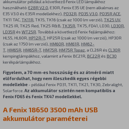
akkumulátor például a következő Fenix LED lámpákhoz
használható:
E28R V2.0
, E30R, Fenix E35 UE (nem alkalmas az
E35 V3.0 és E35R modellekhez),
PD32R
,
PD35 V3.0
,
PD35R ACE
,
TK11 TAC,
TK11R
, TK15, TK16 (csak az 1000 lm verzió),
TK25 UV
,
TK25 IR, TK25 Red, TK25 R&B,
TK35R
, TK75, FD41, LD30,
LD30R
,
LD35R
és
WT25R
. Továbbá a következő Fenix fejlámpákhoz:
HL55, HL60R,
HP12R-T
, HP25R (csak az 1000 lm verzió), HP30R
(csak az 1750 lm verzió),
HM60R
,
HM61R
,
HM62-
T
,
HM65R
,
HM65R-T
,
HM75R
,
HM75R Topaz
, a CL26R és
CL30R
kempinglámpákhoz, valamint a Fenix BC21R,
BC22R
és
BC30
kerékpárlámpákhoz.
Figyelem, a 70 mm-es hosszúság és az átmérő miatt
előfordulhat, hogy nem illeszkedik egyes régebbi
modellekbe
- például Fenix PD31, TK11, TK21, TK30, Zebralight,
Solarforce.
Az akkumulátor szintén nem kompatibilis a
Fenix FD65 és Fenix TK47 modellekkel.
A Fenix 18650 3500 mAh USB
akkumulátor paraméterei