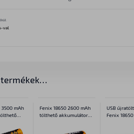
lkül
-val
t termékek…
0 3500 mAh
Fenix 18650 2600 mAh
USB újratöl
ölthető
tölthető akkumulátor
Fenix 1865
 (Li-ion)
(Li-Ion)
(Li-ion)