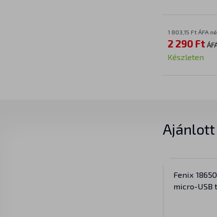
1 803,15 Ft ÁFA né
2 290 Ft
ÁFA
Készleten
Ajánlot
Fenix 1865
micro-USB t
akkumulátor