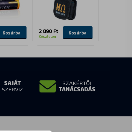
2 890 Ft
35 290 Ft
Kosárba
Kosárba
Készleten
Készleten
SAJÁT
SZAKÉRTŐI
SZERVIZ
TANÁCSADÁS