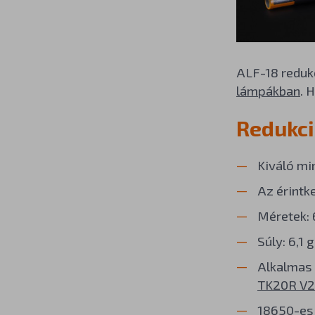
ALF-18 reduk
lámpákban
. 
Redukci
Kiváló mi
Az érintk
Méretek: 
Súly: 6,1 g
Alkalmas 
TK20R V2
18650-es