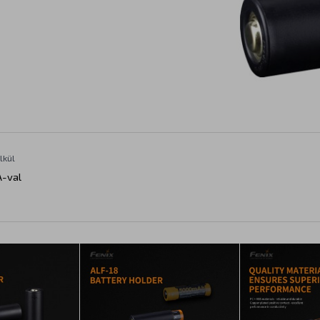
lkül
-val