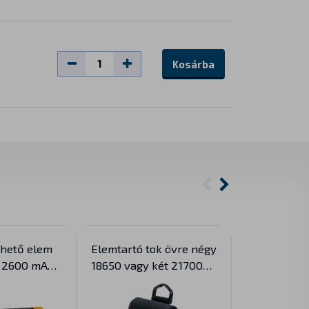
Kosárba
thető elem
Elemtartó tok övre négy
Tölthető ke
0 2600 mAh
18650 vagy két 21700
Fenix BC26
akkumulátorra