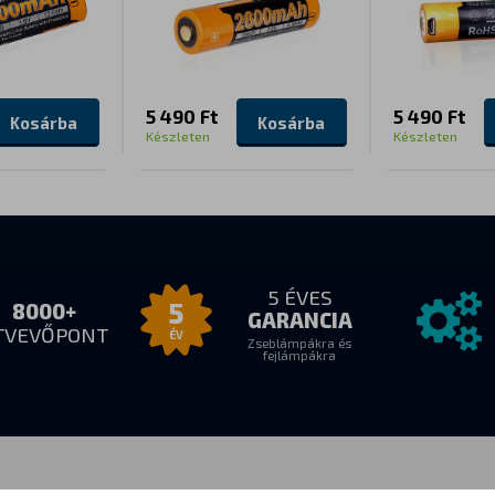
5 490 Ft
5 490 Ft
Kosárba
Kosárba
Készleten
Készleten
5 ÉVES
5
8000+
GARANCIA
TVEVŐPONT
ÉV
Zseblámpákra és
fejlámpákra