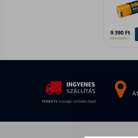
9 390 Ft
Készleten
INGYENES
SZÁLLÍTÁS
Á
15000 Ft
összegű rendelés felett