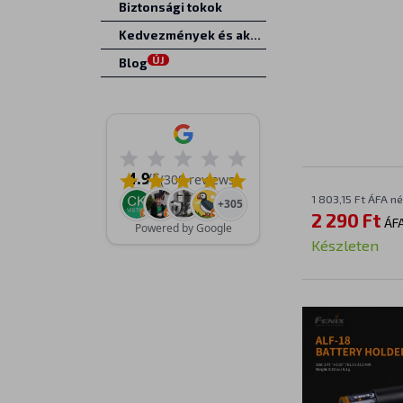
Biztonsági tokok
Kedvezmények és akciók
ÚJ
Blog
4.9
/5
(309 reviews)
1 803,15 Ft ÁFA né
+305
2 290 Ft
ÁFA
Powered by Google
Készleten