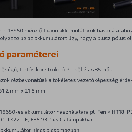
ció
18650
méretű Li-ion akkumulátorok használatáho
Helyezze be az akkumulátort úgy, hogy a plusz pólus e
ó paraméterei
nőségű, tartós konstrukció PC-ből és ABS-ből.
ezők rézbevonatúak a tökéletes vezetőképesség érde
61,2 mm x 21,5 mm.
18650-es akkumulátor használatára pl. Fenix
HT18
, 
.0
,
TK22 UE
,
E35 V3.0
és
C7
lámpákban.
 akkumulátor nincs a csomagban!