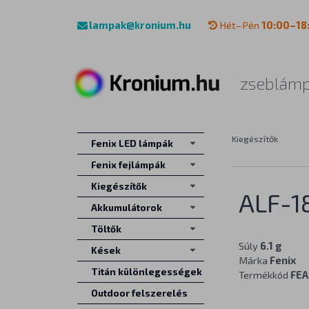
lampak@kronium.hu
Hét–Pén
10:00–18
zseblámp
Kiegészítők
Fenix LED lámpák
Fenix fejlámpák
Kiegészítők
ALF-1
Akkumulátorok
Töltők
Súly
6.1 g
Kések
Márka
Fenix
Titán különlegességek
Termékkód
FEA
Outdoor felszerelés