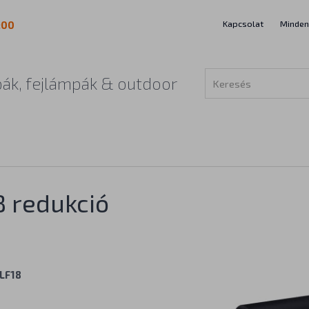
Kapcsolat
Minden
:00
ák, fejlámpák & outdoor
8 redukció
LF18