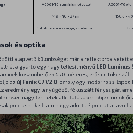
aga
A6061-T6 alumíniumötvözet
A6061-T6 alu
149 × 40 × 27 mm
150,6 × 4
Fekete, narancssárga, szürke, zöld
Fe
sok és optika
zötti alapvető különbséget már a reflektorba vetett el
llnél a gyártó egy nagy teljesítményű
LED Luminus 
 aminek köszönhetően 470 méteres, erősen fókuszált h
lja az új
Fenix C7 V2.0
, amely egy modernebb, lapos
 Az eredmény egy lenyűgöző, fókuszált fénysugár, am
 különösen nagy területek átkutatásakor, objektumok őr
ak pontosan kell látnia egy adott célpontot a távolba