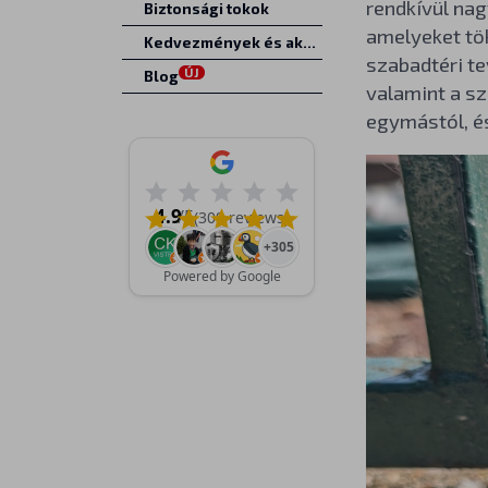
rendkívül nag
Biztonsági tokok
amelyeket tök
Kedvezmények és akciók
szabadtéri te
ÚJ
Blog
valamint a sz
egymástól, és
4.9
/5
(309 reviews)
+305
Powered by Google