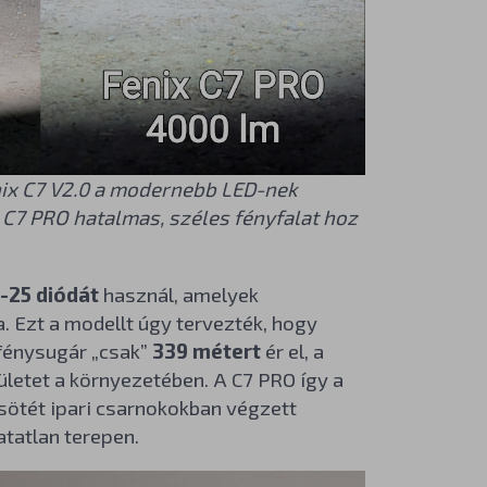
enix C7 V2.0 a modernebb LED-nek
 C7 PRO hatalmas, széles fényfalat hoz
-25 diódát
használ, amelyek
. Ezt a modellt úgy tervezték, hogy
 fénysugár „csak”
339 métert
ér el, a
ületet a környezetében. A C7 PRO így a
 sötét ipari csarnokokban végzett
tatlan terepen.