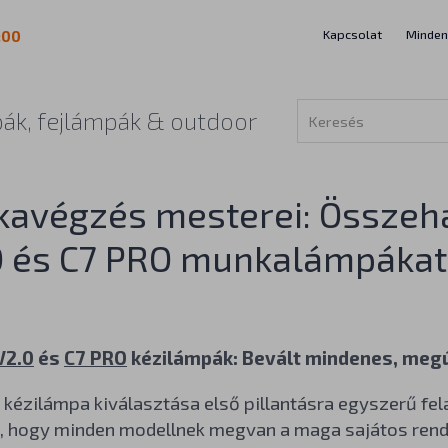
Kapcsolat
Minden
:00
ák, fejlámpák & outdoor
avégzés mesterei: Összehas
0 és C7 PRO munkalámpákat
V2.0
és
C7 PRO
kézilámpák: Bevált mindenes, megú
kézilámpa kiválasztása első pillantásra egyszerű fela
n, hogy minden modellnek megvan a maga sajátos rend