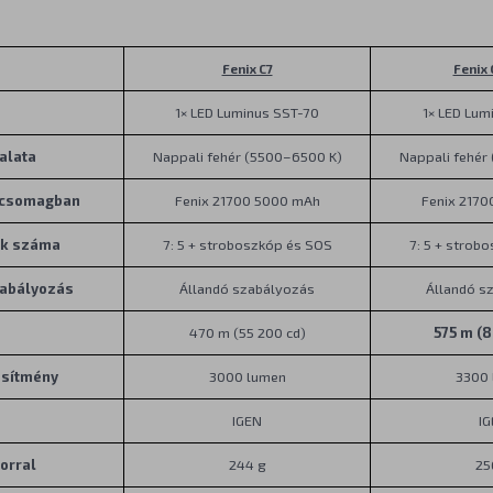
Fenix C7
Fenix 
1× LED Luminus SST-70
1× LED Lum
alata
Nappali fehér (5500–6500 K)
Nappali fehér
 csomagban
Fenix 21700 5000 mAh
Fenix 217
ok száma
7: 5 + stroboszkóp és SOS
7: 5 + strob
zabályozás
Állandó szabályozás
Állandó s
470 m (55 200 cd)
575 m (8
esítmény
3000 lumen
3300
IGEN
I
orral
244 g
25