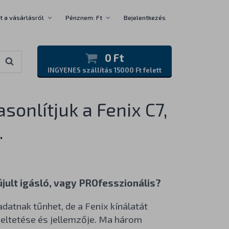
t a vásárlásról
Pénznem: Ft
Bejelentkezés
0 Ft
INGYENES szállítás 15000 Ft felett
onlítjuk a Fenix C7,
.
jult igásló, vagy PROfesszionális?
datnak tűnhet, de a Fenix kínálatát
eltetése és jellemzője. Ma három