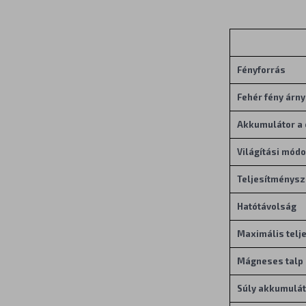
Fényforrás
Fehér fény árny
Akkumulátor a
Világítási mód
Teljesítménys
Hatótávolság
Maximális telj
Mágneses talp
Súly akkumulát