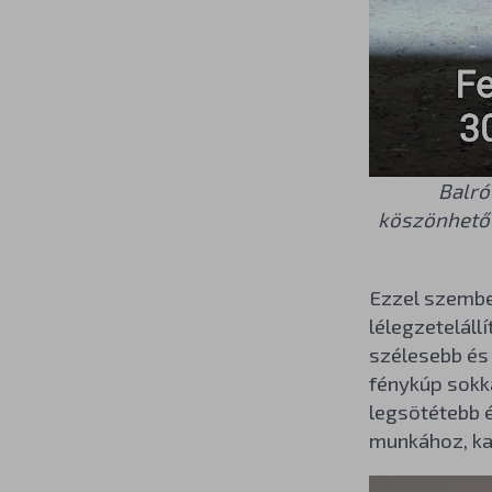
Balró
köszönhetőe
Ezzel szemb
lélegzetelállí
szélesebb és
fénykúp sokka
legsötétebb é
munkához, ka