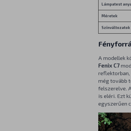
Lámpatest any
Méretek
Színváltozatok
Fényforrá
A modellek kö
Fenix C7
mode
reflektorban,
még tovább to
felszerelve.
is eléri. Ezt
egyszerűen cs