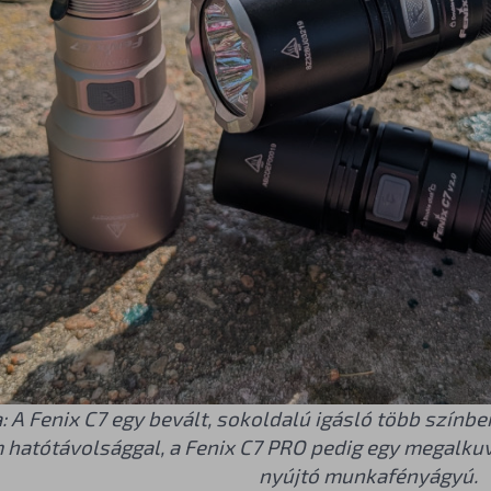
: A Fenix C7 egy bevált, sokoldalú igásló több színb
 hatótávolsággal, a Fenix C7 PRO pedig egy megalkuv
nyújtó munkafényágyú.