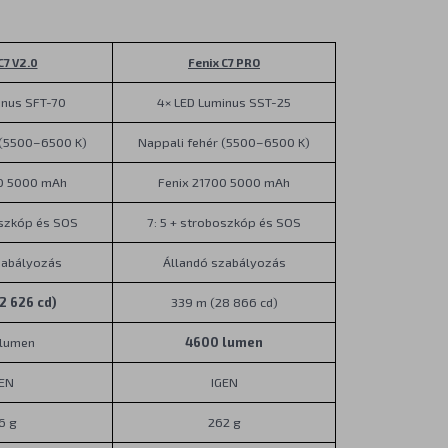
C7 V2.0
Fenix C7 PRO
inus SFT-70
4× LED Luminus SST-25
 (5500–6500 K)
Nappali fehér (5500–6500 K)
00 5000 mAh
Fenix 21700 5000 mAh
oszkóp és SOS
7: 5 + stroboszkóp és SOS
zabályozás
Állandó szabályozás
2 626 cd)
339 m (28 866 cd)
 lumen
4600 lumen
GEN
IGEN
6 g
262 g