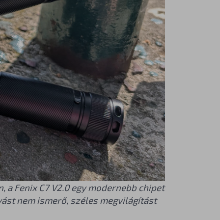
en, a Fenix C7 V2.0 egy modernebb chipet
ást nem ismerő, széles megvilágítást