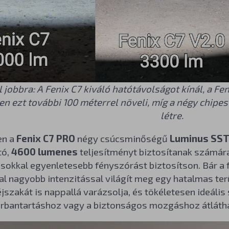
l jobbra: A Fenix C7 kiváló hatótávolságot kínál, a F
n ezt további 100 méterrel növeli, míg a négy chipes
létre.
en a
Fenix C7 PRO
négy csúcsminőségű
Luminus SST
tó,
4600 lumenes
teljesítményt biztosítanak számára
 sokkal egyenletesebb fényszórást biztosítson. Bár a
l nagyobb intenzitással világít meg egy hatalmas ter
jszakát is nappallá varázsolja, és tökéletesen ideális
rbantartáshoz vagy a biztonságos mozgáshoz átlátha