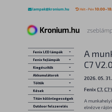
lampak@kronium.hu
Hét–Pén
10:00–18
zseblámp
A munk
Fenix LED lámpák
Fenix fejlámpák
C7 V2.
Kiegészítők
Akkumulátorok
2026. 05. 31.
Töltők
Fenix
C7
,
C7 
Kések
Titán különlegességek
A munkahelyi 
elnézve rájö
Outdoor felszerelés