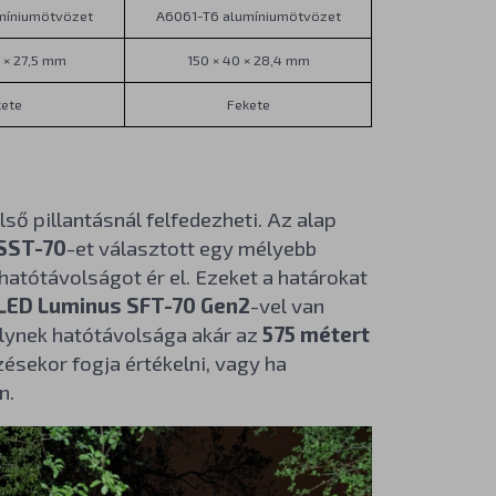
míniumötvözet
A6061-T6 alumíniumötvözet
0 × 27,5 mm
150 × 40 × 28,4 mm
kete
Fekete
ső pillantásnál felfedezheti. Az alap
SST-70
-et választott egy mélyebb
atótávolságot ér el. Ezeket a határokat
LED Luminus SFT-70 Gen2
-vel van
elynek hatótávolsága akár az
575 métert
zésekor fogja értékelni, vagy ha
n.