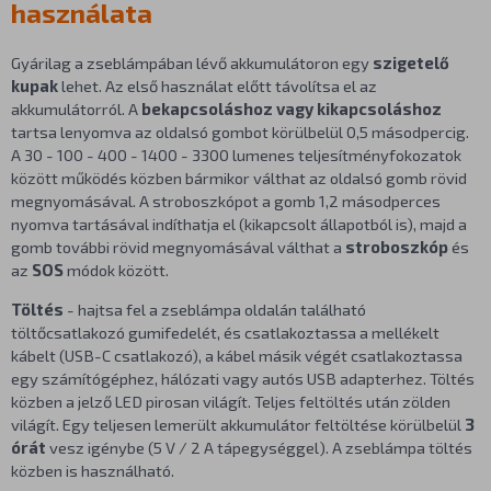
használata
Gyárilag a zseblámpában lévő akkumulátoron egy
szigetelő
kupak
lehet. Az első használat előtt távolítsa el az
akkumulátorról. A
bekapcsoláshoz vagy kikapcsoláshoz
tartsa lenyomva az oldalsó gombot körülbelül 0,5 másodpercig.
A 30 - 100 - 400 - 1400 - 3300 lumenes teljesítményfokozatok
között működés közben bármikor válthat az oldalsó gomb rövid
megnyomásával. A stroboszkópot a gomb 1,2 másodperces
nyomva tartásával indíthatja el (kikapcsolt állapotból is), majd a
gomb további rövid megnyomásával válthat a
stroboszkóp
és
az
SOS
módok között.
Töltés
- hajtsa fel a zseblámpa oldalán található
töltőcsatlakozó gumifedelét, és csatlakoztassa a mellékelt
kábelt (USB-C csatlakozó), a kábel másik végét csatlakoztassa
egy számítógéphez, hálózati vagy autós USB adapterhez. Töltés
közben a jelző LED pirosan világít. Teljes feltöltés után zölden
világít. Egy teljesen lemerült akkumulátor feltöltése körülbelül
3
órát
vesz igénybe (5 V / 2 A tápegységgel). A zseblámpa töltés
közben is használható.