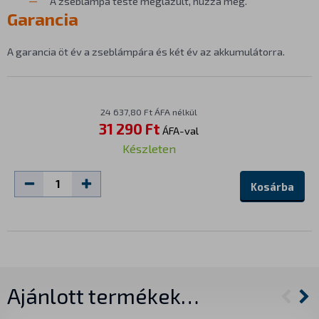
A zseblámpa teste meglazult, húzza meg.
Garancia
A garancia öt év a zseblámpára és két év az akkumulátorra.
24 637,80 Ft ÁFA nélkül
31 290 Ft
ÁFA-val
Készleten
Kosárba
Ajánlott termékek…