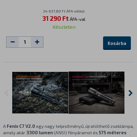
24 637,80 Ft ÁFA nélkül
31 290 Ft
ÁFA-val
Készleten
Kosárba
A
Fenix C7 V2.0
egy nagy teljesítményű, újratölthető zseblámpa,
amely akár
3300 lumen
(ANSI) fényáramot és
575 méteres