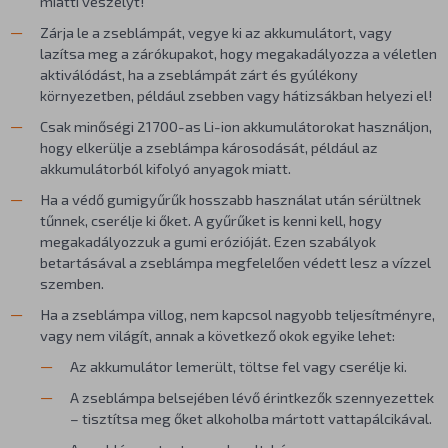
miatti veszélyt!
Zárja le a zseblámpát, vegye ki az akkumulátort, vagy
lazítsa meg a zárókupakot, hogy megakadályozza a véletlen
aktiválódást, ha a zseblámpát zárt és gyúlékony
környezetben, például zsebben vagy hátizsákban helyezi el!
Csak minőségi 21700-as Li-ion akkumulátorokat használjon,
hogy elkerülje a zseblámpa károsodását, például az
akkumulátorból kifolyó anyagok miatt.
Ha a védő gumigyűrűk hosszabb használat után sérültnek
tűnnek, cserélje ki őket. A gyűrűket is kenni kell, hogy
megakadályozzuk a gumi erózióját. Ezen szabályok
betartásával a zseblámpa megfelelően védett lesz a vízzel
szemben.
Ha a zseblámpa villog, nem kapcsol nagyobb teljesítményre,
vagy nem világít, annak a következő okok egyike lehet:
Az akkumulátor lemerült, töltse fel vagy cserélje ki.
A zseblámpa belsejében lévő érintkezők szennyezettek
– tisztítsa meg őket alkoholba mártott vattapálcikával.