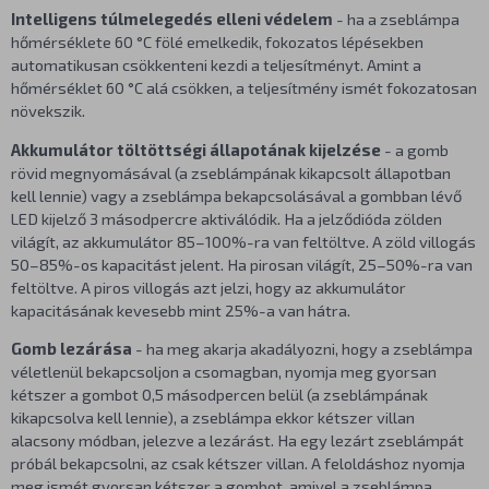
Intelligens túlmelegedés elleni védelem
- ha a zseblámpa
hőmérséklete 60 °C fölé emelkedik, fokozatos lépésekben
automatikusan csökkenteni kezdi a teljesítményt. Amint a
hőmérséklet 60 °C alá csökken, a teljesítmény ismét fokozatosan
növekszik.
Akkumulátor töltöttségi állapotának kijelzése
- a gomb
rövid megnyomásával (a zseblámpának kikapcsolt állapotban
kell lennie) vagy a zseblámpa bekapcsolásával a gombban lévő
LED kijelző 3 másodpercre aktiválódik. Ha a jelződióda zölden
világít, az akkumulátor 85–100%-ra van feltöltve. A zöld villogás
50–85%-os kapacitást jelent. Ha pirosan világít, 25–50%-ra van
feltöltve. A piros villogás azt jelzi, hogy az akkumulátor
kapacitásának kevesebb mint 25%-a van hátra.
Gomb lezárása
- ha meg akarja akadályozni, hogy a zseblámpa
véletlenül bekapcsoljon a csomagban, nyomja meg gyorsan
kétszer a gombot 0,5 másodpercen belül (a zseblámpának
kikapcsolva kell lennie), a zseblámpa ekkor kétszer villan
alacsony módban, jelezve a lezárást. Ha egy lezárt zseblámpát
próbál bekapcsolni, az csak kétszer villan. A feloldáshoz nyomja
meg ismét gyorsan kétszer a gombot, amivel a zseblámpa