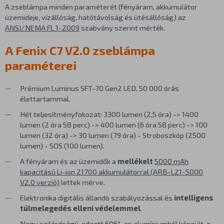
A zseblámpa minden paraméterét (fényáram, akkumulátor
üzemideje, vízállóság, hatótávolság és ütésállóság) az
ANSI/NEMA FL 1-2009
szabvány szerint mérték.
A Fenix C7 V2.0 zseblámpa
paraméterei
Prémium Luminus SFT-70 Gen2 LED, 50 000 órás
élettartammal.
Hét teljesítményfokozat: 3300 lumen (2,5 óra) -> 1400
lumen (2 óra 58 perc) -> 400 lumen (6 óra 58 perc) -> 100
lumen (32 óra) -> 30 lumen (79 óra) - Stroboszkóp (2500
lumen) - SOS (100 lumen).
A fényáram és az üzemidők a
mellékelt
5000 mAh
kapacitású Li-ion 21700 akkumulátorral (ARB-L21-5000
V2.0 verzió)
lettek mérve.
Elektronika digitális állandó szabályozással és
intelligens
túlmelegedés elleni védelemmel
.
Nagy szilárdságú, edzett 6061-es alumíniumból készült, a