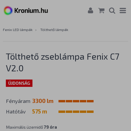
Fenix LED lámpák
›
Tölthető lámpák
Tölthető zseblámpa Fenix C7
V2.0
ÚJDONSÁG
Fényáram
3300 lm
Hatótáv
575 m
Maximális üzemidő
79 óra