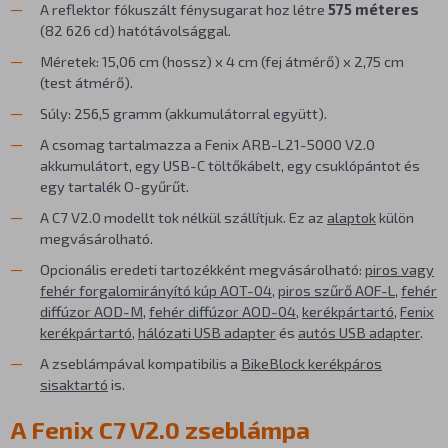
A reflektor fókuszált fénysugarat hoz létre
575 méteres
(82 626 cd) hatótávolsággal.
Méretek: 15,06 cm (hossz) x 4 cm (fej átmérő) x 2,75 cm
(test átmérő).
Súly: 256,5 gramm (akkumulátorral együtt).
A csomag tartalmazza a Fenix ARB-L21-5000 V2.0
akkumulátort, egy USB-C töltőkábelt, egy csuklópántot és
egy tartalék O-gyűrűt.
A C7 V2.0 modellt tok nélkül szállítjuk. Ez az
alaptok
külön
megvásárolható.
Opcionális eredeti tartozékként megvásárolható:
piros vagy
fehér forgalomirányító kúp AOT-04
,
piros szűrő AOF-L
,
fehér
diffúzor AOD-M
,
fehér diffúzor AOD-04
,
kerékpártartó
,
Fenix
kerékpártartó
,
hálózati USB adapter
és
autós USB adapter
.
A zseblámpával kompatibilis a
BikeBlock kerékpáros
sisaktartó
is.
A Fenix C7 V2.0 zseblámpa