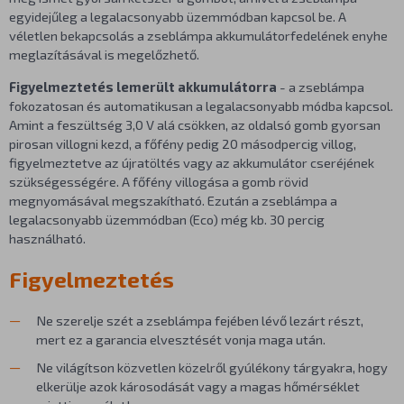
egyidejűleg a legalacsonyabb üzemmódban kapcsol be. A
véletlen bekapcsolás a zseblámpa akkumulátorfedelének enyhe
meglazításával is megelőzhető.
Figyelmeztetés lemerült akkumulátorra
- a zseblámpa
fokozatosan és automatikusan a legalacsonyabb módba kapcsol.
Amint a feszültség 3,0 V alá csökken, az oldalsó gomb gyorsan
pirosan villogni kezd, a főfény pedig 20 másodpercig villog,
figyelmeztetve az újratöltés vagy az akkumulátor cseréjének
szükségességére. A főfény villogása a gomb rövid
megnyomásával megszakítható. Ezután a zseblámpa a
legalacsonyabb üzemmódban (Eco) még kb. 30 percig
használható.
Figyelmeztetés
Ne szerelje szét a zseblámpa fejében lévő lezárt részt,
mert ez a garancia elvesztését vonja maga után.
Ne világítson közvetlen közelről gyúlékony tárgyakra, hogy
elkerülje azok károsodását vagy a magas hőmérséklet