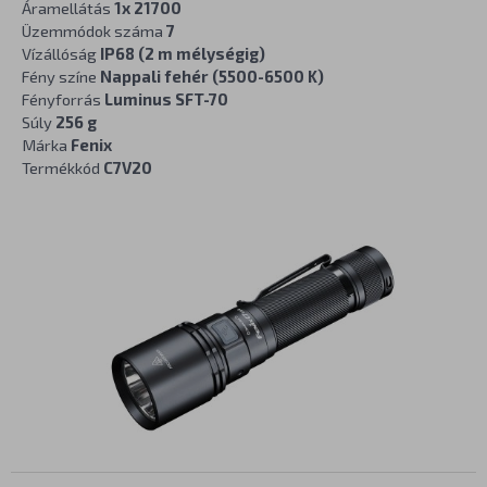
Áramellátás
1x 21700
Üzemmódok száma
7
Vízállóság
IP68 (2 m mélységig)
Fény színe
Nappali fehér (5500-6500 K)
Fényforrás
Luminus SFT-70
Súly
256 g
Márka
Fenix
Termékkód
C7V20