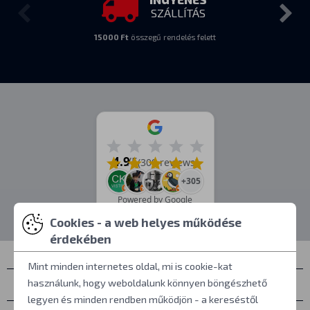
SZÁLLÍTÁS
15000 Ft
összegű rendelés felett
4.9
/5
(309 reviews)
+305
Powered by Google
Cookies - a web helyes működése
érdekében
Mint minden internetes oldal, mi is cookie-kat
használunk, hogy weboldalunk könnyen böngészhető
Névjegyek
legyen és minden rendben működjön - a kereséstől