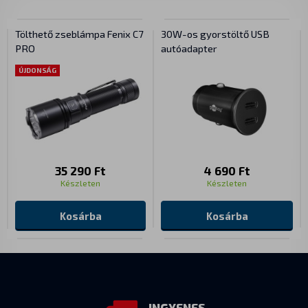
Tölthető zseblámpa Fenix C7
30W-os gyorstöltő USB
PRO
autóadapter
ÚJDONSÁG
35 290 Ft
4 690 Ft
Készleten
Készleten
Kosárba
Kosárba
INGYENES