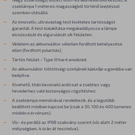
zseblámpa 1 méteres magasságból történő leejtéssel
szemben ütésálló.
Az innovatív, ultravastag test kivételes tartósságot
garantál. A test kialakítása megakadályozza a lámpa
elcsúszását és elgurulását sík felületen.
Védelem az akkumulátor véletlen fordított behelyezése
ellen (fordított polaritás).
Tartós felület - Type III hard anodized.
Az akkumulátor töltöttségi szintjének kijelzője a gombba van
beépítve.
Kivehető, titán bevonatú acélcsat a zsebhez vagy
hevederhez való biztonságos rögzítéshez.
A zseblámpa memóriával rendelkezik, és a legutóbb
beállított módban kapcsol be (csak a 30, 100 és 400 lumenes
módokra érvényes).
Víz- és porálló az IP68 szabvány szerint (víz alatt 2 méter
mélységben, 4 órán át tesztelve).