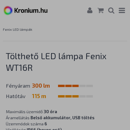
Fenix LED lámpák
Tölthető LED lámpa Fenix
WT16R
Fényáram
300 lm
Hatótáv
115 m
Maximális üzemidő
30 óra
Áramellátás
Belső akkumulátor, USB töltés
Üzemmódok száma
6
Vízállóság
IP66 (heves eső)