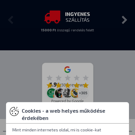
INGYENES
SZÁLLÍTÁS
15000 Ft
összegű rendelés felett
4.9
/5
(309 reviews)
+305
Powered by Google
Cookies - a web helyes működése
érdekében
Mint minden internetes oldal, mi is cookie-kat