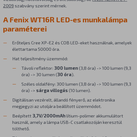
2009
szabvány szerint mérnek.
A Fenix WT16R LED-es munkalámpa
paraméterei
Erőteljes Cree XP-E2 és COB LED-eket használnak, amelyek
élettartama 50000 óra.
Hat teljesítmény üzemmód:
Távoli reflektor:
300 lumen
(3,8 óra) -> 100 lumen (9,3
óra) -> 30 lumen (
30 óra
).
Széles oldalfény: 300 lumen (3,8 óra) -> 100 lumen (9,3
óra) ->
sárga villogás
(10 lumen).
Digitálisan vezérelt, állandó fényerő, az elektronika
megjegyzi az utoljára beállított üzemmódot.
Beépített
3,7V/2000mAh
lítium-polimer akkumulátort
használ, amely a lámpa USB-C csatlakozóján keresztül
tölthető.