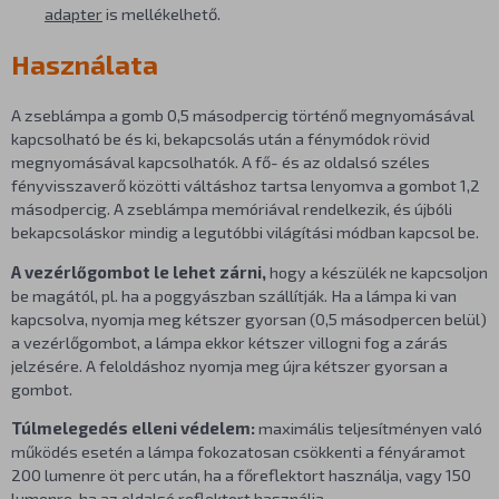
adapter
is mellékelhető.
Használata
A zseblámpa a gomb 0,5 másodpercig történő megnyomásával
kapcsolható be és ki, bekapcsolás után a fénymódok rövid
megnyomásával kapcsolhatók. A fő- és az oldalsó széles
fényvisszaverő közötti váltáshoz tartsa lenyomva a gombot 1,2
másodpercig. A zseblámpa memóriával rendelkezik, és újbóli
bekapcsoláskor mindig a legutóbbi világítási módban kapcsol be.
A vezérlőgombot le lehet zárni,
hogy a készülék ne kapcsoljon
be magától, pl. ha a poggyászban szállítják. Ha a lámpa ki van
kapcsolva, nyomja meg kétszer gyorsan (0,5 másodpercen belül)
a vezérlőgombot, a lámpa ekkor kétszer villogni fog a zárás
jelzésére. A feloldáshoz nyomja meg újra kétszer gyorsan a
gombot.
Túlmelegedés elleni védelem:
maximális teljesítményen való
működés esetén a lámpa fokozatosan csökkenti a fényáramot
200 lumenre öt perc után, ha a főreflektort használja, vagy 150
lumenre, ha az oldalsó reflektort használja.