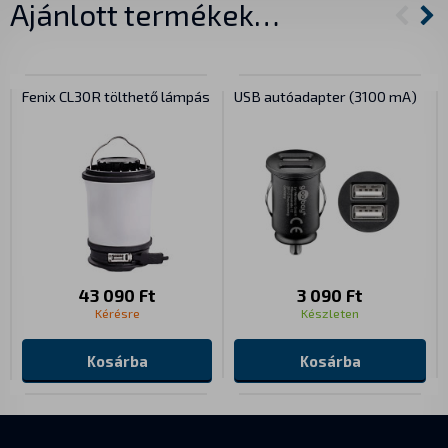
Ajánlott termékek…
Fenix CL30R tölthető lámpás
USB autóadapter (3100 mA)
43 090 Ft
3 090 Ft
Kérésre
Készleten
Kosárba
Kosárba