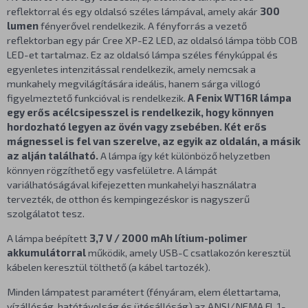
reflektorral és egy oldalsó széles lámpával, amely akár
300
lumen
fényerővel rendelkezik. A fényforrás a vezető
reflektorban egy pár Cree XP-E2 LED, az oldalsó lámpa több COB
LED-et tartalmaz. Ez az oldalsó lámpa széles fénykúppal és
egyenletes intenzitással rendelkezik, amely nemcsak a
munkahely megvilágítására ideális, hanem sárga villogó
figyelmeztető funkcióval is rendelkezik.
A Fenix WT16R lámpa
egy erős acélcsipesszel is rendelkezik, hogy könnyen
hordozható legyen az övén vagy zsebében.
Két erős
mágnessel is fel van szerelve, az egyik az oldalán, a másik
az alján található.
A lámpa így két különböző helyzetben
könnyen rögzíthető egy vasfelületre. A lámpát
variálhatóságával kifejezetten munkahelyi használatra
tervezték, de otthon és kempingezéskor is nagyszerű
szolgálatot tesz.
A lámpa beépített
3,7 V / 2000 mAh lítium-polimer
akkumulátorral
működik, amely USB-C csatlakozón keresztül
kábelen keresztül tölthető (a kábel tartozék).
Minden lámpatest paramétert (fényáram, elem élettartama,
vízállóság, hatótávolság és ütésállóság) az
ANSI/NEMA FL 1-