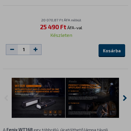
20 070,87 Ft ÁFA nélkül
25 490 Ft
ÁFA-val
Készleten
Kosárba
A
Fenix WT16R
egy többcélú, újratölthető lámpa távoli