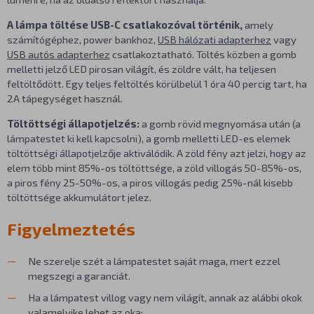
A lámpa töltése USB-C csatlakozóval történik,
amely
számítógéphez, power bankhoz,
USB hálózati adapterhez
vagy
USB autós adapterhez
csatlakoztatható. Töltés közben a gomb
melletti jelző LED pirosan világít, és zöldre vált, ha teljesen
feltöltődött. Egy teljes feltöltés körülbelül 1 óra 40 percig tart, ha
2A tápegységet használ.
Töltöttségi állapotjelzés:
a gomb rövid megnyomása után (a
lámpatestet ki kell kapcsolni), a gomb melletti LED-es elemek
töltöttségi állapotjelzője aktiválódik. A zöld fény azt jelzi, hogy az
elem több mint 85%-os töltöttsége, a zöld villogás 50-85%-os,
a piros fény 25-50%-os, a piros villogás pedig 25%-nál kisebb
töltöttsége akkumulátort jelez.
Figyelmeztetés
Ne szerelje szét a lámpatestet saját maga, mert ezzel
megszegi a garanciát.
Ha a lámpatest villog vagy nem világít, annak az alábbi okok
valamelyike lehet az oka: