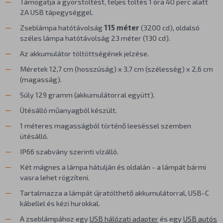
Támogatja a gyorstöltést, teljes töltés 1 óra 40 perc alatt
2A USB tápegységgel.
Zseblámpa hatótávolság
115 méter
(3200 cd), oldalsó
széles lámpa hatótávolság 23 méter (130 cd).
Az akkumulátor töltöttségének jelzése.
Méretek 12,7 cm (hosszúság) x 3,7 cm (szélesség) x 2,6 cm
(magasság).
Súly 129 gramm (akkumulátorral együtt).
Ütésálló műanyagból készült.
1 méteres magasságból történő leeséssel szemben
ütésálló.
IP66 szabvány szerinti vízálló.
Két mágnes a lámpa hátulján és oldalán - a lámpát bármi
vasra lehet rögzíteni.
Tartalmazza a lámpát újratölthető akkumulátorral, USB-C
kábellel és kézi hurokkal.
A zseblámpához egy
USB hálózati adapter
és egy
USB autós