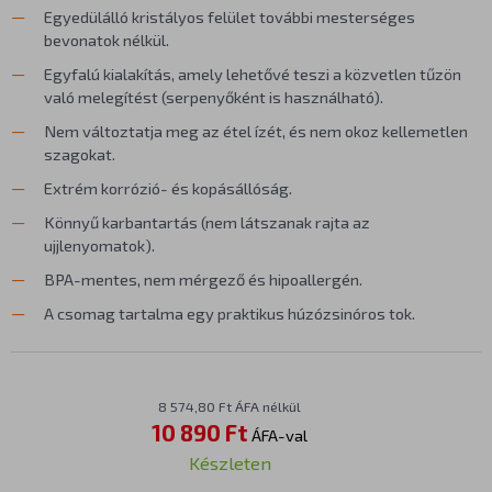
Egyedülálló kristályos felület további mesterséges
bevonatok nélkül.
Egyfalú kialakítás, amely lehetővé teszi a közvetlen tűzön
való melegítést (serpenyőként is használható).
Nem változtatja meg az étel ízét, és nem okoz kellemetlen
szagokat.
Extrém korrózió- és kopásállóság.
Könnyű karbantartás (nem látszanak rajta az
ujjlenyomatok).
BPA-mentes, nem mérgező és hipoallergén.
A csomag tartalma egy praktikus húzózsinóros tok.
8 574,80 Ft ÁFA nélkül
10 890 Ft
ÁFA-val
Készleten