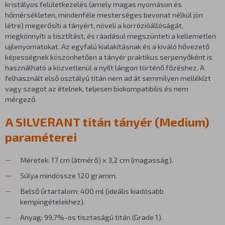
kristályos felületkezelés (amely magas nyomáson és
hőmérsékleten, mindenféle mesterséges bevonat nélkül jön
létre) megerősíti a tányért, növeli a korrózióállóságát,
megkönnyíti a tisztítást, és ráadásul megszünteti a kellemetlen
ujjlenyomatokat. Az egyfalú kialakításnak és a kiváló hővezető
képességnek köszönhetően a tányér praktikus serpenyőként is
használható a közvetlenül a nyílt lángon történő főzéshez. A
felhasznált első osztályú titán nem ad át semmilyen mellékízt
vagy szagot az ételnek, teljesen biokompatibilis és nem
mérgező.
A SILVERANT titán tányér (Medium)
paraméterei
Méretek: 17 cm (átmérő) x 3,2 cm (magasság).
Súlya mindössze 120 gramm.
Belső űrtartalom: 400 ml (ideális kiadósabb
kempingételekhez).
Anyag: 99,7%-os tisztaságú titán (Grade 1).