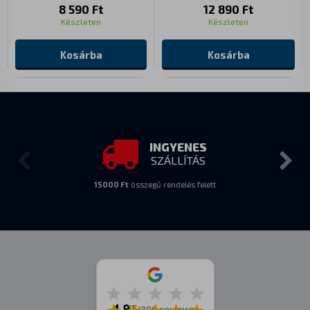
8 590 Ft
12 890 Ft
Készleten
Készleten
Kosárba
Kosárba
INGYENES
SZÁLLÍTÁS
15000 Ft
összegű rendelés felett
4.9
/5
(309 reviews)