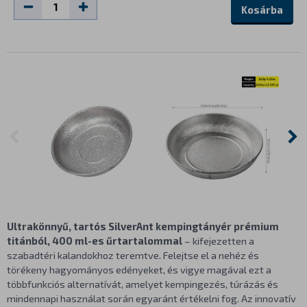
Kosárba
Ultrakönnyű, tartós SilverAnt kempingtányér prémium
titánból, 400 ml-es űrtartalommal
– kifejezetten a
szabadtéri kalandokhoz teremtve. Felejtse el a nehéz és
törékeny hagyományos edényeket, és vigye magával ezt a
többfunkciós alternatívát, amelyet kempingezés, túrázás és
mindennapi használat során egyaránt értékelni fog. Az innovatív