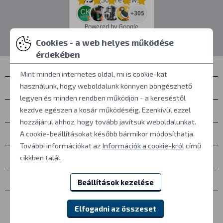
+305
Powered by Google
Cookies - a web helyes működése
érdekében
Mint minden internetes oldal, mi is cookie-kat
használunk, hogy weboldalunk könnyen böngészhető
Névjegyek
legyen és minden rendben működjön - a kereséstől
Személyes átvétel
kezdve egészen a kosár működéséig. Ezenkívül ezzel
hozzájárul ahhoz, hogy tovább javítsuk weboldalunkat.
Mindent a vásárlásról
A cookie-beállításokat később bármikor módosíthatja.
További információkat az
Információk a cookie-król
című
További információk
cikkben talál.
Egyéb
Beállítások kezelése
Elfogadni az összeset