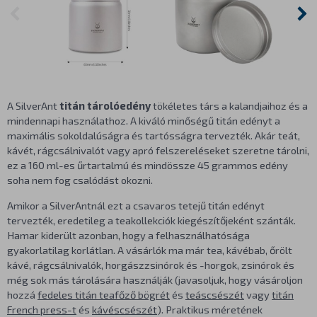
A SilverAnt
titán tárolóedény
tökéletes társ a kalandjaihoz és a
mindennapi használathoz. A kiváló minőségű titán edényt a
maximális sokoldalúságra és tartósságra tervezték. Akár teát,
kávét, rágcsálnivalót vagy apró felszereléseket szeretne tárolni,
ez a 160 ml-es űrtartalmú és mindössze 45 grammos edény
soha nem fog csalódást okozni.
Amikor a SilverAntnál ezt a csavaros tetejű titán edényt
tervezték, eredetileg a teakollekciók kiegészítőjeként szánták.
Hamar kiderült azonban, hogy a felhasználhatósága
gyakorlatilag korlátlan. A vásárlók ma már tea, kávébab, őrölt
kávé, rágcsálnivalók, horgászzsinórok és -horgok, zsinórok és
még sok más tárolására használják (javasoljuk, hogy vásároljon
hozzá
fedeles titán teafőző bögrét
és
teáscsészét
vagy
titán
French press-t
és
kávéscsészét
). Praktikus méretének