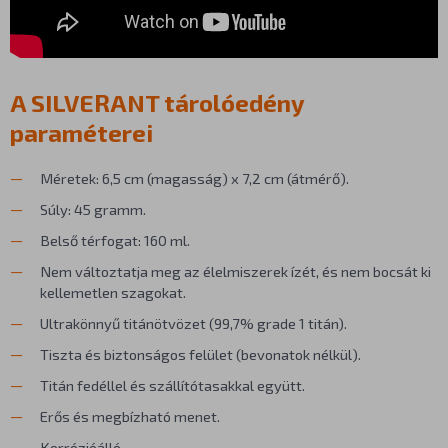
A SILVERANT tárolóedény
paraméterei
Méretek: 6,5 cm (magasság) x 7,2 cm (átmérő).
Súly: 45 gramm.
Belső térfogat: 160 ml.
Nem változtatja meg az élelmiszerek ízét, és nem bocsát ki
kellemetlen szagokat.
Ultrakönnyű titánötvözet (99,7% grade 1 titán).
Tiszta és biztonságos felület (bevonatok nélkül).
Titán fedéllel és szállítótasakkal együtt.
Erős és megbízható menet.
Korrózióálló.