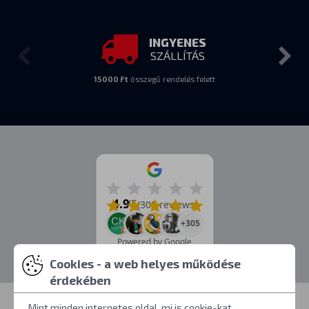
INGYENES
SZÁLLÍTÁS
15000 Ft
összegű rendelés felett
4.9
/5
(309 reviews)
+305
Powered by Google
Cookies - a web helyes működése
érdekében
Mint minden internetes oldal, mi is cookie-kat