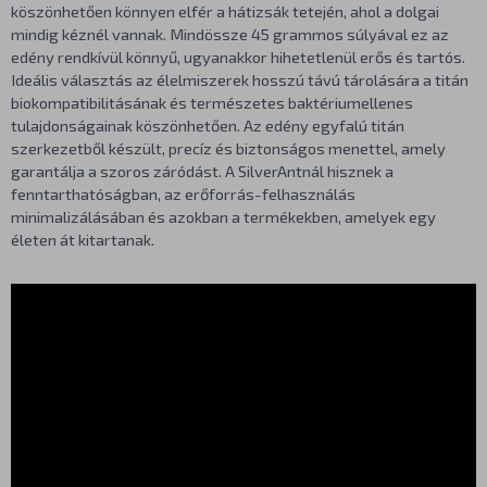
köszönhetően könnyen elfér a hátizsák tetején, ahol a dolgai
mindig kéznél vannak. Mindössze 45 grammos súlyával ez az
edény rendkívül könnyű, ugyanakkor hihetetlenül erős és tartós.
Ideális választás az élelmiszerek hosszú távú tárolására a titán
biokompatibilitásának és természetes baktériumellenes
tulajdonságainak köszönhetően. Az edény egyfalú titán
szerkezetből készült, precíz és biztonságos menettel, amely
garantálja a szoros záródást. A SilverAntnál hisznek a
fenntarthatóságban, az erőforrás-felhasználás
minimalizálásában és azokban a termékekben, amelyek egy
életen át kitartanak.