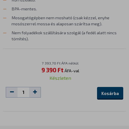
BPA-mentes.
Mosogatógépben nem mosható (csak kézzel, enyhe
mosószerrel mossa és alaposan szárítsa meg).
Nem folyadékok szállítására szolgál (a fedél alatt nincs
tömítés).
7 393,70 Ft ÁFA nélkül
9 390 Ft
ÁFA-val
Készleten
Kosárba