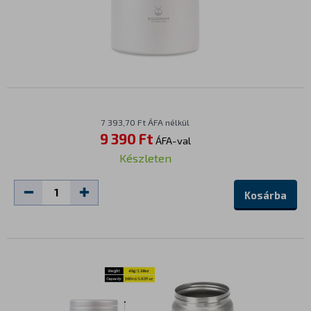
7 393,70 Ft ÁFA nélkül
9 390 Ft
ÁFA-val
Készleten
Kosárba