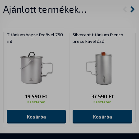
Ajánlott termékek…
Titánium bögre fedővel 750
Silverant titánium french
ml
press kávéfőző
19 590 Ft
37 590 Ft
Készleten
Készleten
Kosárba
Kosárba