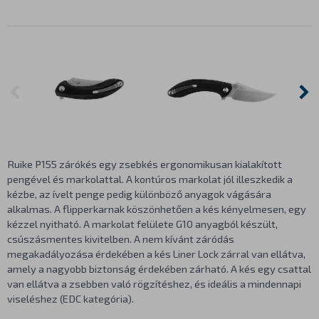
Ruike P155 zárókés egy zsebkés ergonomikusan kialakított
pengével és markolattal. A kontúros markolat jól illeszkedik a
kézbe, az ívelt penge pedig különböző anyagok vágására
alkalmas. A flipperkarnak köszönhetően a kés kényelmesen, egy
kézzel nyitható. A markolat felülete G10 anyagból készült,
csúszásmentes kivitelben. A nem kívánt záródás
megakadályozása érdekében a kés Liner Lock zárral van ellátva,
amely a nagyobb biztonság érdekében zárható. A kés egy csattal
van ellátva a zsebben való rögzítéshez, és ideális a mindennapi
viseléshez (EDC kategória).