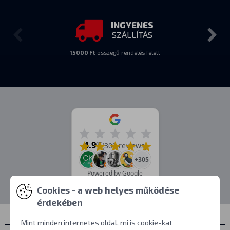
INGYENES
SZÁLLÍTÁS
15000 Ft
összegű rendelés felett
4.9
/5
(309 reviews)
+305
Powered by Google
Cookies - a web helyes működése
érdekében
Mint minden internetes oldal, mi is cookie-kat