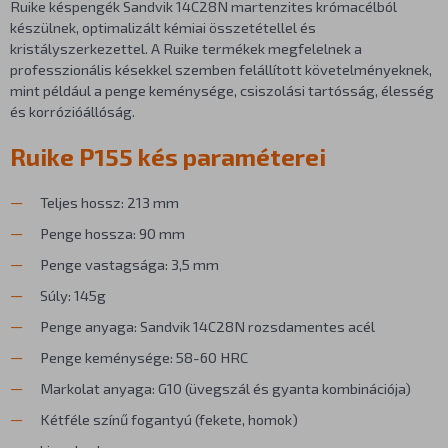
Ruike késpengék Sandvik 14C28N martenzites krómacélból
készülnek, optimalizált kémiai összetétellel és
kristályszerkezettel. A Ruike termékek megfelelnek a
professzionális késekkel szemben felállított követelményeknek,
mint például a penge keménysége, csiszolási tartósság, élesség
és korrózióállóság.
Ruike P155 kés paraméterei
Teljes hossz: 213 mm
Penge hossza: 90 mm
Penge vastagsága: 3,5 mm
Súly: 145g
Penge anyaga: Sandvik 14C28N rozsdamentes acél
Penge keménysége: 58-60 HRC
Markolat anyaga: G10 (üvegszál és gyanta kombinációja)
Kétféle színű fogantyú (fekete, homok)