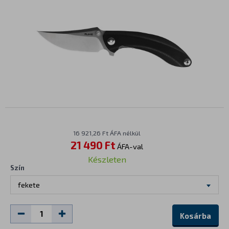
16 921,26 Ft ÁFA nélkül
21 490 Ft
ÁFA-val
Készleten
Szín
fekete
Kosárba