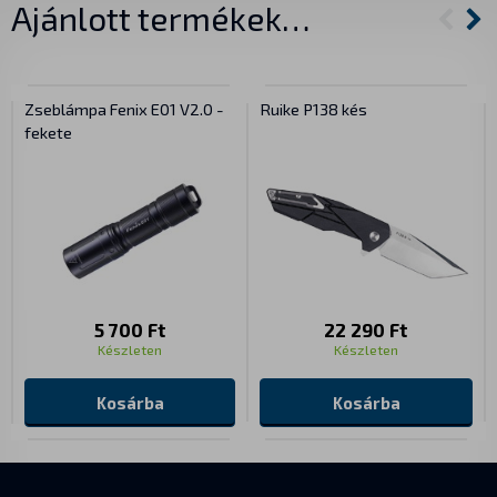
Ajánlott termékek…
Zseblámpa Fenix E01 V2.0 -
Ruike P138 kés
fekete
5 700 Ft
22 290 Ft
Készleten
Készleten
Kosárba
Kosárba