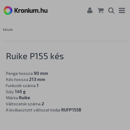
Kések
Ruike P155 kés
Penge hossza
90 mm
Kés hossza
213 mm
Funkciók száma
1
Súly
145 g
Márka
Ruike
Változatok száma
2
A kiválasztott változat kódja
RUFP155B