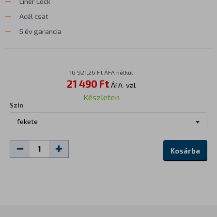
Liner Lock
Acél csat
5 év garancia
16 921,26 Ft ÁFA nélkül
21 490 Ft
ÁFA-val
Készleten
Szín
fekete
Kosárba