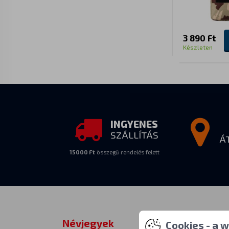
3 890 Ft
Készleten
INGYENES
SZÁLLÍTÁS
Á
15000 Ft
összegű rendelés felett
Névjegyek
Személyes
Cookies - a