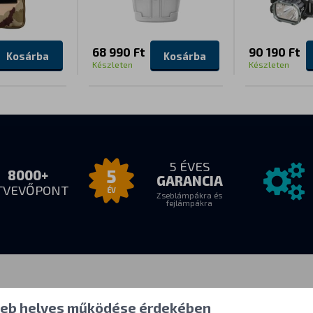
68 990 Ft
90 190 Ft
Kosárba
Kosárba
Készleten
Készleten
5 ÉVES
5
8000+
GARANCIA
TVEVŐPONT
ÉV
Zseblámpákra és
fejlámpákra
 átvétel
Mindent a
További in
 web helyes működése érdekében