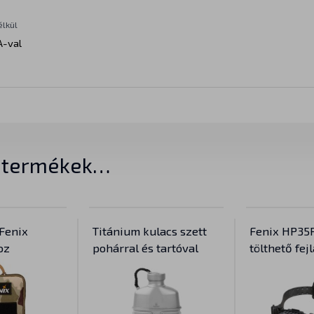
élkül
A-val
t termékek…
Fenix
Titánium kulacs szett
Fenix HP35
oz
pohárral és tartóval
tölthető fe