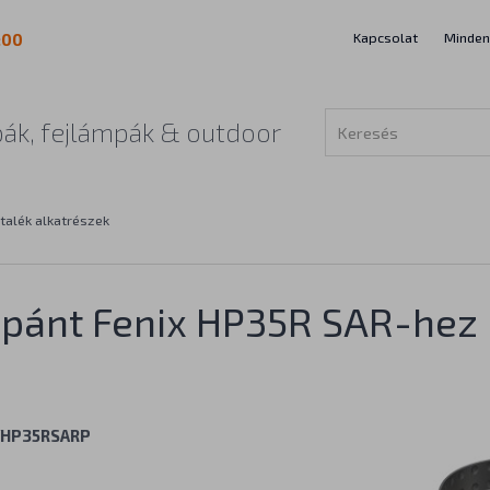
Kapcsolat
Minden
:00
ák, fejlámpák & outdoor
talék alkatrészek
ejpánt Fenix HP35R SAR-hez
VHP35RSARP