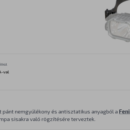
élkül
A-val
 pánt nemgyúlékony és antisztatikus anyagból a
Fen
mpa sisakra való rögzítésére terveztek.