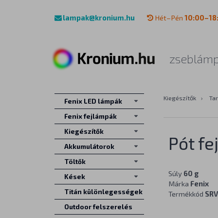
lampak@kronium.hu
Hét–Pén
10:00–18
zseblámp
Kiegészítők
›
Tar
Fenix LED lámpák
Fenix fejlámpák
Kiegészítők
Pót f
Akkumulátorok
Töltők
Súly
60 g
Kések
Márka
Fenix
Titán különlegességek
Termékkód
SR
Outdoor felszerelés