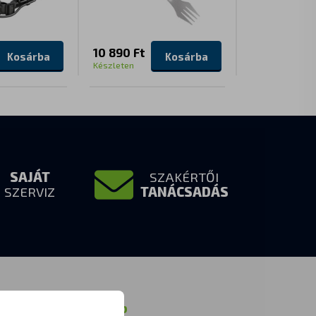
10 890 Ft
12 890 Ft
Kosárba
Kosárba
Készleten
Készleten
SAJÁT
SZAKÉRTŐI
SZERVIZ
TANÁCSADÁS
formációk
Egyéb