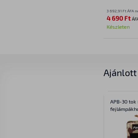
3 692,91 Ft ÁFA n
4 690 Ft
ÁF
Készleten
Ajánlot
APB-30 tok 
fejlámpákh