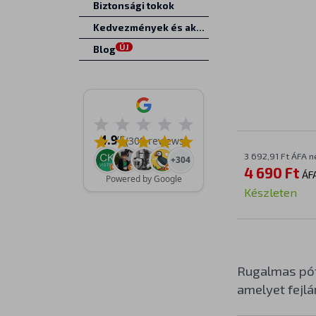
Biztonsági tokok
Kedvezmények és akciók
ÚJ
Blog
4.9
/5
(308 reviews)
3 692,91 Ft ÁFA n
+304
4 690 Ft
ÁF
Powered by Google
Készleten
Rugalmas pót
amelyet fejlá