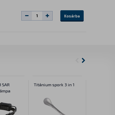
Kosárba
R SAR
Titánium spork 3 in 1
Titánium
jlámpa
evőeszközk
SilverAnt