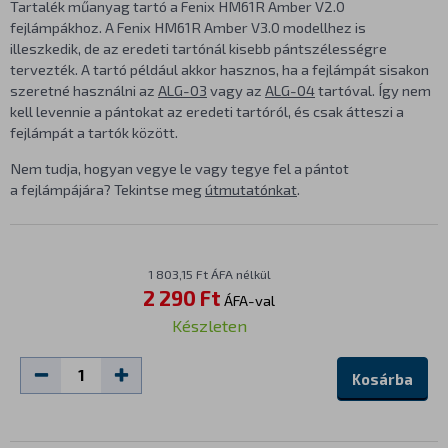
Tartalék műanyag tartó a Fenix HM61R Amber V2.0
fejlámpákhoz. A Fenix HM61R Amber V3.0 modellhez is
illeszkedik, de az eredeti tartónál kisebb pántszélességre
tervezték. A tartó például akkor hasznos, ha a fejlámpát sisakon
szeretné használni az
ALG-03
vagy az
ALG-04
tartóval. Így nem
kell levennie a pántokat az eredeti tartóról, és csak átteszi a
fejlámpát a tartók között.
Nem tudja, hogyan vegye le vagy tegye fel a pántot
a fejlámpájára? Tekintse meg
útmutatónkat
.
1 803,15 Ft ÁFA nélkül
2 290 Ft
ÁFA-val
Készleten
Kosárba