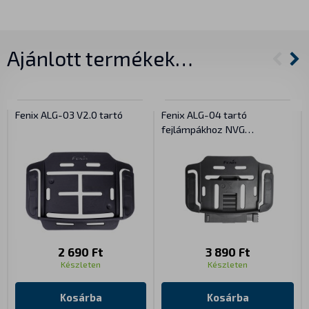
Ajánlott termékek…
Fenix ALG-03 V2.0 tartó
Fenix ALG-04 tartó
fejlámpákhoz NVG
szereléssel
2 690 Ft
3 890 Ft
Készleten
Készleten
Kosárba
Kosárba