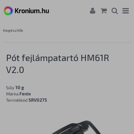
Kiegészítők
Pót fejlámpatartó HM61R
V2.0
Súly
10 g
Márka
Fenix
Termékkód
SRV0275