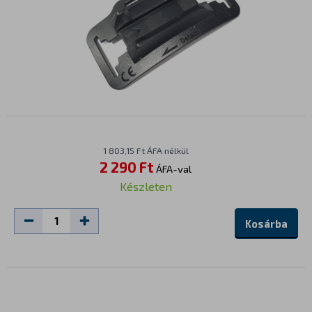
1 803,15 Ft ÁFA nélkül
2 290 Ft
ÁFA-val
Készleten
Kosárba