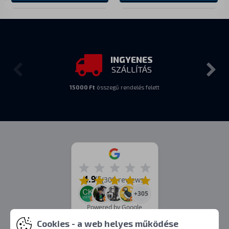
INGYENES
SZÁLLÍTÁS
15000 Ft
összegű rendelés felett
4.9
/5
(309 reviews)
+305
Powered by Google
Cookies - a web helyes működése