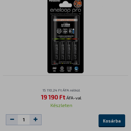
15 110,24 Ft ÁFA nélkül
19 190 Ft
ÁFA-val
Készleten
Kosárba