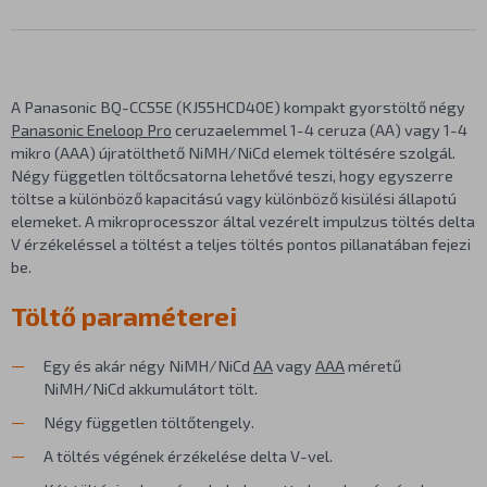
A Panasonic BQ-CC55E (KJ55HCD40E) kompakt gyorstöltő négy
Panasonic Eneloop Pro
ceruzaelemmel 1-4 ceruza (AA) vagy 1-4
mikro (AAA) újratölthető NiMH/NiCd elemek töltésére szolgál.
Négy független töltőcsatorna lehetővé teszi, hogy egyszerre
töltse a különböző kapacitású vagy különböző kisülési állapotú
elemeket. A mikroprocesszor által vezérelt impulzus töltés delta
V érzékeléssel a töltést a teljes töltés pontos pillanatában fejezi
be.
Töltő paraméterei
Egy és akár négy NiMH/NiCd
AA
vagy
AAA
méretű
NiMH/NiCd akkumulátort tölt.
Négy független töltőtengely.
A töltés végének érzékelése delta V-vel.