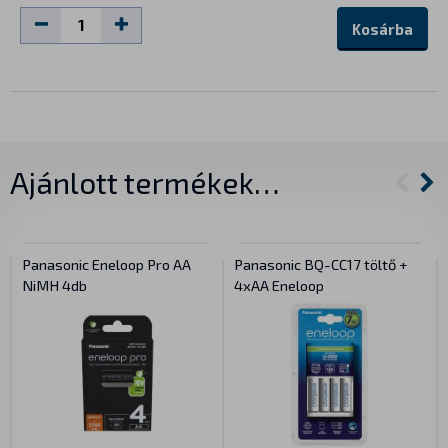
Kosárba
Ajánlott termékek…
Panasonic Eneloop Pro AA
Panasonic BQ-CC17 töltő +
NiMH 4db
4xAA Eneloop