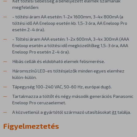
Két töltési sebesség a behelyezett elemek számának
megfelelően:
- töltési áram AA esetén: 1-2x 1600mm, 3-4x 800mA (a
töltési idő AA Eneloop esetén kb. 1,5-3 óra, AA Eneloop Pro
esetén 2-4 óra).
- Töltési áram AAA esetén: 1-2x 600mA, 3-4x 300mA (AAA
Eneloop esetén a töltési idő megközelítőleg 1,5-3 óra, AAA
Eneloop Pro esetén 2-4 óra).
Hibás cellák és eldobható elemek felismerése.
Háromszínű LED-es töltésjelzők minden egyes elemhez
külön-külön.
Tápegység 100-240 VAC, 50-60 Hz, európai dugó.
Tartalmazza a töltőt és négy második generációs Panasonic
Eneloop Pro ceruzaelemet.
A közvetlenül a gyártótól származó utasításokat
itt
találja.
Figyelmeztetés