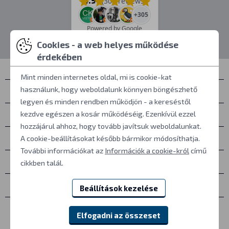
4.9
/5
(309 reviews)
+305
Powered by Google
Cookies - a web helyes működése
érdekében
Mint minden internetes oldal, mi is cookie-kat
használunk, hogy weboldalunk könnyen böngészhető
Névjegyek
legyen és minden rendben működjön - a kereséstől
Személyes átvétel
kezdve egészen a kosár működéséig. Ezenkívül ezzel
hozzájárul ahhoz, hogy tovább javítsuk weboldalunkat.
Mindent a vásárlásról
A cookie-beállításokat később bármikor módosíthatja.
További információkat az
Információk a cookie-król
című
További információk
cikkben talál.
Egyéb
Beállítások kezelése
Elfogadni az összeset