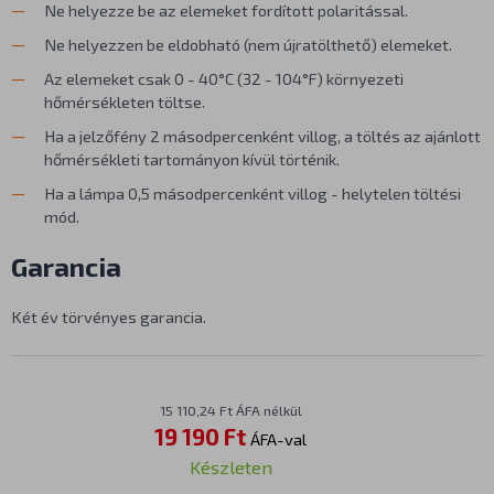
Ne helyezze be az elemeket fordított polaritással.
Ne helyezzen be eldobható (nem újratölthető) elemeket.
Az elemeket csak 0 - 40°C (32 - 104°F) környezeti
hőmérsékleten töltse.
Ha a jelzőfény 2 másodpercenként villog, a töltés az ajánlott
hőmérsékleti tartományon kívül történik.
Ha a lámpa 0,5 másodpercenként villog - helytelen töltési
mód.
Garancia
Két év törvényes garancia.
15 110,24 Ft ÁFA nélkül
19 190 Ft
ÁFA-val
Készleten