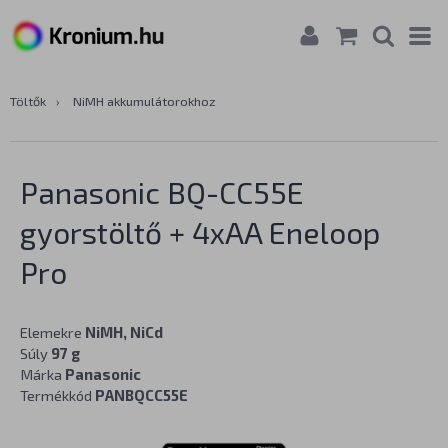
Töltők
›
NiMH akkumulátorokhoz
Panasonic BQ-CC55E
gyorstöltő + 4xAA Eneloop
Pro
Elemekre
NiMH, NiCd
Súly
97 g
Márka
Panasonic
Termékkód
PANBQCC55E