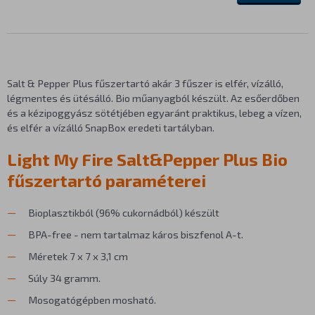
Salt & Pepper Plus fűszertartó akár 3 fűszer is elfér, vízálló,
légmentes és ütésálló. Bio műanyagból készült. Az esőerdőben
és a kézipoggyász sötétjében egyaránt praktikus, lebeg a vízen,
és elfér a vízálló SnapBox eredeti tartályban.
Light My Fire Salt&Pepper Plus Bio
fűszertartó paraméterei
Bioplasztikból (96% cukornádból) készült
BPA-free - nem tartalmaz káros biszfenol A-t.
Méretek 7 x 7 x 3,1 cm
Súly 34 gramm.
Mosogatógépben mosható.