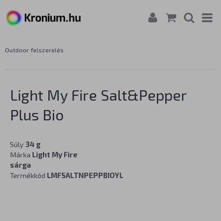
Outdoor felszerelés
Light My Fire Salt&Pepper
Plus Bio
Súly
34 g
Márka
Light My Fire
sárga
Termékkód
LMFSALTNPEPPBIOYL