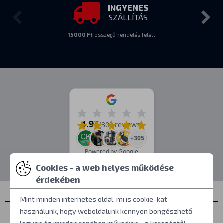
INGYENES
SZÁLLÍTÁS
15000 Ft
összegű rendelés felett
4.9
/5
(309 reviews)
+305
Powered by Google
Cookies - a web helyes működése
érdekében
Mint minden internetes oldal, mi is cookie-kat
használunk, hogy weboldalunk könnyen böngészhető
Névjegyek
legyen és minden rendben működjön - a kereséstől