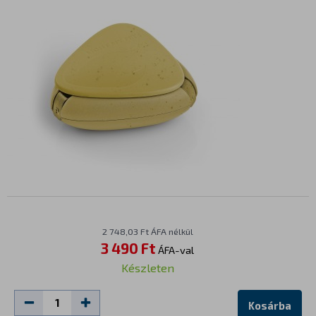
2 748,03 Ft ÁFA nélkül
3 490 Ft
ÁFA-val
Készleten
Kosárba