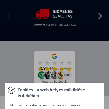
INGYENES
SZÁLLÍTÁS
15000 Ft
összegű rendelés felett
4.9
/5
(309 reviews)
+305
Powered by Google
Cookies - a web helyes működése
érdekében
Mint minden internetes oldal, mi is cookie-kat