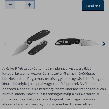
Kosárba
A Ruike P746 zsebkés könnyű mindennapi viseletre (EDC
kategória) lett tervezve, és hihetetlenül sima működéssel
büszkélkedhet. Rugalmas kettős egykezes nyitási lehetőséget
kínál – hüvelykujj-csappal vagy elülső flipperrel. A véletlen
összecsukódás ellen a kés megbízható liner lock rendszerrel van
ellátva, amely maximális biztonságot nyújt a munka során. A
modern anyagokat praktikus dizájnnal ötvözi, így ideális és
elegáns társ mind városi, mind szabadtéri környezetben.