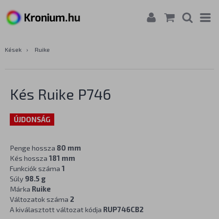
Kések
›
Ruike
Kés Ruike P746
ÚJDONSÁG
Penge hossza
80 mm
Kés hossza
181 mm
Funkciók száma
1
Súly
98.5 g
Márka
Ruike
Változatok száma
2
A kiválasztott változat kódja
RUP746CB2