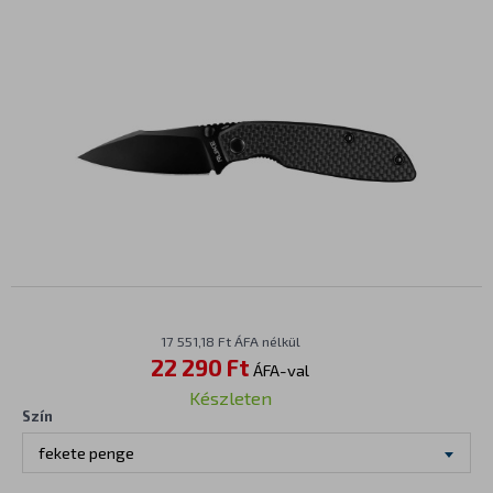
17 551,18 Ft ÁFA nélkül
22 290 Ft
ÁFA-val
Készleten
Szín
fekete penge