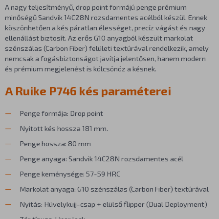
A nagy teljesítményű, drop point formájú penge prémium
minőségű Sandvik 14C28N rozsdamentes acélból készül. Ennek
köszönhetően a kés páratlan élességet, precíz vágást és nagy
ellenállást biztosít. Az erős G10 anyagból készült markolat
szénszálas (Carbon Fiber) felületi textúrával rendelkezik, amely
nemcsak a fogásbiztonságot javítja jelentősen, hanem modern
és prémium megjelenést is kölcsönöz a késnek.
A Ruike P746 kés paraméterei
Penge formája: Drop point
Nyitott kés hossza 181 mm.
Penge hossza: 80 mm
Penge anyaga: Sandvik 14C28N rozsdamentes acél
Penge keménysége: 57-59 HRC
Markolat anyaga: G10 szénszálas (Carbon Fiber) textúrával
Nyitás: Hüvelykujj-csap + elülső flipper (Dual Deployment)