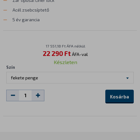
Zár típusa: Liner lock
Acél zsebcsíptető
5 év garancia
17 551,18 Ft ÁFA nélkül
22 290 Ft
ÁFA-val
Készleten
Szín
fekete penge
Kosárba