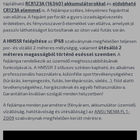
táplálható
RCR123A (16340) akkumulátorokkal
és
eldobható
CR123A elemmel
is. A fejlámpa széles, kényelmes fejpánttal
van ellátva. A fejpánt perforált a gyors izzadságelvezetés
érdekében, és fényvisszaverő elemekkel van ellátva, amelyek jó
passzív láthatóságot biztosítanak az úton való futás során.
A HM55R felépítése
az
IP68
szabványnak megfelelően teljesen
por- és vízálló 2 méteres mélységig, valamint
ütésálló 2
méteres magasságból történő eséssel szemben
. A
fejlámpa rendelkezik az üzemidő meghosszabbításának
funkciójával is. A HM55R 3 stílusos színben kapható, és alkalmas
professzionális használatra, különféle sporttevékenységekhez
(túrázás, kempingezés, futás, kerékpározás, síelés...), föld alatti
tevékenységekhez, horgászoknak és egyéb felhasználásra.
Garantáltan kiválóan szolgál minden helyzetben!
A fejlámpa minden paramétere (fényáram, akkumulátor üzemidő,
vízállóság, hatótávolság és ütésállóság) az
ANSI/NEMA FL 1-
2009
szabványnak megfelelően került mérésre.