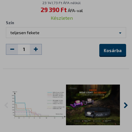
23 141,73 Ft ÁFA nélkül
29 390 Ft
ÁFA-val
Készleten
Szín
teljesen fekete
Kosárba