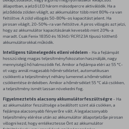
állapotban, a jelző LED három másodpercre aktiválódik. Ha a
jelződióda zölden világít, az akkumulátor több mint 80%-ra van
feltöltve. A zöld villogás 50-80%-os kapacitást jelent. Ha
pirosan világít, 20-50%-ra van feltöltve. A piros villogás azt jelzi,
hogy az akkumulátor kapacitásának kevesebb mint 20%-a
maradt. Csak Fenix 18350 és 16340/RCR123A típusú tölthető
akkumulátorokkal működik.
Intelligens túlmelegedés elleni védelem
- Ha a fejlámpát
hosszú ideig magas teljesítményfokozaton használják, nagy
mennyiségű hő halmozódik fel. Amikor a fejlámpa eléri az 55 °C-
ot vagy annál magasabb hőmérsékletet, automatikusan
csökkenti a teljesítményt néhány lumennel a hőmérséklet
csökkentése érdekében. Amikor a hőmérséklet 55 °C alá csökken,
a teljesítmény ismét lassan növekedni fog.
Figyelmeztetés alacsony akkumulátorfeszültségre
- Ha
az akkumulátor feszültsége a beállított szint alá csökken, a
fejlámpa alacsonyabb fényerőre vált. A legalacsonyabb
teljesítmény elérése után az akkumulátor állapotjelzője pirosan
villogni kezd, hogy emlékeztesse Önt az akkumulátor