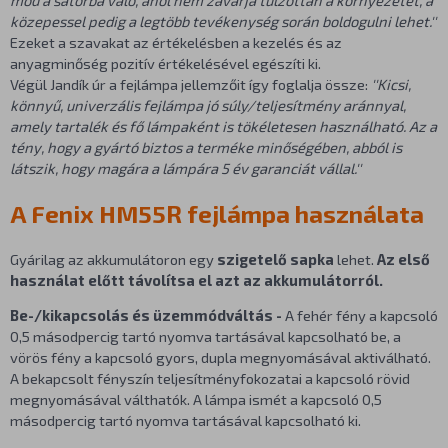
közepessel pedig a legtöbb tevékenység során boldogulni lehet.''
Ezeket a szavakat az értékelésben a kezelés és az
anyagminőség pozitív értékelésével egészíti ki.
Végül Jandík úr a fejlámpa jellemzőit így foglalja össze:
''Kicsi,
könnyű, univerzális fejlámpa jó súly/teljesítmény aránnyal,
amely tartalék és fő lámpaként is tökéletesen használható. Az a
tény, hogy a gyártó biztos a terméke minőségében, abból is
látszik, hogy magára a lámpára 5 év garanciát vállal.''
A Fenix HM55R fejlámpa használata
Gyárilag az akkumulátoron egy
szigetelő sapka
lehet.
Az első
használat előtt távolítsa el azt az akkumulátorról.
Be-/kikapcsolás és üzemmódváltás -
A fehér fény a kapcsoló
0,5 másodpercig tartó nyomva tartásával kapcsolható be, a
vörös fény a kapcsoló gyors, dupla megnyomásával aktiválható.
A bekapcsolt fényszín teljesítményfokozatai a kapcsoló rövid
megnyomásával válthatók. A lámpa ismét a kapcsoló 0,5
másodpercig tartó nyomva tartásával kapcsolható ki.