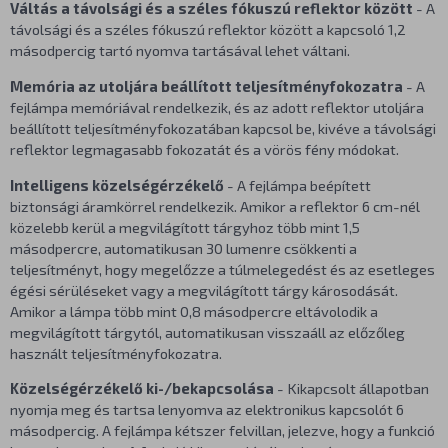
Váltás a távolsági és a széles fókuszú reflektor között
- A
távolsági és a széles fókuszú reflektor között a kapcsoló 1,2
másodpercig tartó nyomva tartásával lehet váltani.
Memória az utoljára beállított teljesítményfokozatra
- A
fejlámpa memóriával rendelkezik, és az adott reflektor utoljára
beállított teljesítményfokozatában kapcsol be, kivéve a távolsági
reflektor legmagasabb fokozatát és a vörös fény módokat.
Intelligens közelségérzékelő
- A fejlámpa beépített
biztonsági áramkörrel rendelkezik. Amikor a reflektor 6 cm-nél
közelebb kerül a megvilágított tárgyhoz több mint 1,5
másodpercre, automatikusan 30 lumenre csökkenti a
teljesítményt, hogy megelőzze a túlmelegedést és az esetleges
égési sérüléseket vagy a megvilágított tárgy károsodását.
Amikor a lámpa több mint 0,8 másodpercre eltávolodik a
megvilágított tárgytól, automatikusan visszaáll az előzőleg
használt teljesítményfokozatra.
Közelségérzékelő ki-/bekapcsolása
- Kikapcsolt állapotban
nyomja meg és tartsa lenyomva az elektronikus kapcsolót 6
másodpercig. A fejlámpa kétszer felvillan, jelezve, hogy a funkció