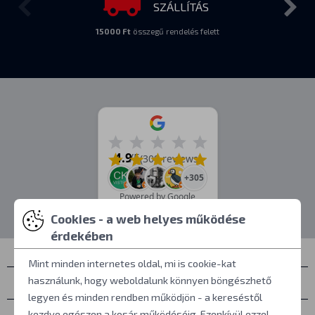
SZÁLLÍTÁS
15000 Ft
összegű rendelés felett
4.9
/5
(309 reviews)
+305
Powered by Google
Cookies - a web helyes működése
érdekében
Mint minden internetes oldal, mi is cookie-kat
használunk, hogy weboldalunk könnyen böngészhető
Névjegyek
legyen és minden rendben működjön - a kereséstől
kezdve egészen a kosár működéséig. Ezenkívül ezzel