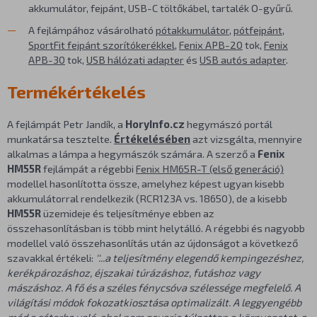
akkumulátor, fejpánt, USB-C töltőkábel, tartalék O-gyűrű.
A fejlámpához vásárolható
pótakkumulátor
,
pótfejpánt
,
SportFit fejpánt szorítókerékkel
,
Fenix APB-20
tok,
Fenix
APB-30
tok,
USB hálózati adapter
és
USB autós adapter
.
Termékértékelés
A fejlámpát Petr Jandík, a
HoryInfo.cz
hegymászó portál
munkatársa tesztelte.
Értékelésében
azt vizsgálta, mennyire
alkalmas a lámpa a hegymászók számára. A szerző a
Fenix
HM55R
fejlámpát a régebbi
Fenix HM65R-T (első generáció)
modellel hasonlította össze, amelyhez képest ugyan kisebb
akkumulátorral rendelkezik (RCR123A vs. 18650), de a kisebb
HM55R
üzemideje és teljesítménye ebben az
összehasonlításban is több mint helytálló. A régebbi és nagyobb
modellel való összehasonlítás után az újdonságot a következő
szavakkal értékeli:
''...a teljesítmény elegendő kempingezéshez,
kerékpározáshoz, éjszakai túrázáshoz, futáshoz vagy
mászáshoz. A fő és a széles fénycsóva szélessége megfelelő. A
világítási módok fokozatkiosztása optimalizált. A leggyengébb
mód a sátorba való, ahol nem zavarja túlzottan a környezetet, a