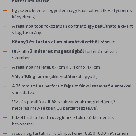
használata esetén.
Egyszerű kezelés egyetlen nagy kapcsolóval (kesztyűben is
kényelmes).
A fejlámpa több fokozatban dönthető, így beállítható a kívánt
világítási irány.
Könnyű és tartós alumíniumötvözetből
készült.
Ütésálló
2 méteres magasságból
történő eséssel
szemben.
A fejlámpa méretei: 6,4 cm x 3,4 cm x 4,4 cm.
Súlya
105 gramm
(akkumulátorral együtt).
A 36 mm széles perforált fejpánt fényvisszaverő elemekkel
van ellátva.
Víz- és porálló az IP68 szabványnak megfelelően (2
méteres mélységben, 30 percig tesztelve).
Edzett, ultra-tiszta üveglencse tükröződésmentes
bevonattal.
A csomag tartalma: fejlámpa, Fenix 18350 1600 mAh Li-ion