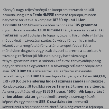
Könnyű, nagy teljesítményű és kompromisszumok nélküli
sokoldalúság. Ez a
Fenix HM55R
tölthető fejlámpa, minden
helyzetre tervezve. A kompakt
18350 típusú Li-ion
akkumulátornak
köszönhetően mindössze
105 grammot
nyom, de a maximális
1200 lumenes
fényárama és az akár
175
méteres
hatótávolsága le fogja nyűgözni. Háromféle világítási
módot kínál – távolsági, széles és vörös fényt – így mindig
kéznél van a megfelelő fény, akár a terepet fedezi fel, a
műhelyben dolgozik, vagy csak olvasni szeretne a sátorban. A
távolsági reflektor jól fókuszált, nagy hatótávolságú
fénysugarat hoz létre, a második reflektor fénynyalábja pedig
nagyon széles és egyenletes. A távolsági reflektor fényárama
akár
1200 lumen
, a széles fókuszú reflektor maximális
teljesítménye
350 lumen
, semleges fényárnyalattal és
magas,
CRI >90 (Color Rendering Index) színvisszaadási indexszel
.
Rendelkezésre áll továbbá
vörös fény és 5 lumenes villogó
is.
Az energiaellátásról egy
18350 típusú, 1600 mAh kapacitású
Li-ion akkumulátor
gondoskodik, amely a csomag részét
képezi, és egy modern
USB-C csatlakozón
keresztül
közvetlenül a fejlámpában tölthető. Szükség esetén a fejlámpa