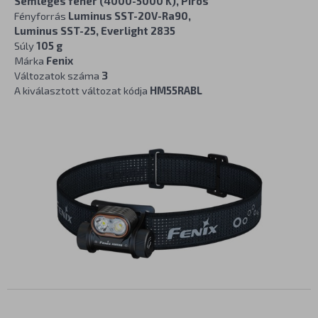
Semleges fehér (4000-5000 K), Piros
Fényforrás
Luminus SST-20V-Ra90,
Luminus SST-25, Everlight 2835
Súly
105 g
Márka
Fenix
Változatok száma
3
A kiválasztott változat kódja
HM55RABL