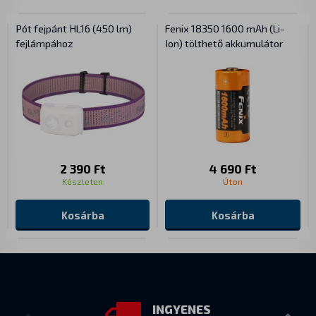
Pót fejpánt HL16 (450 lm)
Fenix 18350 1600 mAh (Li-
fejlámpához
Ion) tölthető akkumulátor
2 390 Ft
4 690 Ft
Készleten
Úton
Kosárba
Kosárba
INGYENES