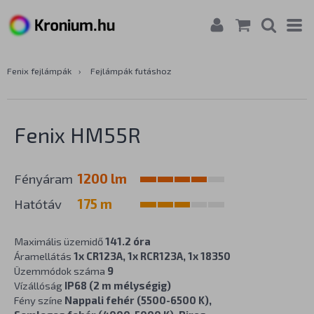
Fenix fejlámpák
›
Fejlámpák futáshoz
Fenix HM55R
Fényáram
1200 lm
Hatótáv
175 m
Maximális üzemidő
141.2 óra
Áramellátás
1x CR123A, 1x RCR123A, 1x 18350
Üzemmódok száma
9
Vízállóság
IP68 (2 m mélységig)
Fény színe
Nappali fehér (5500-6500 K),