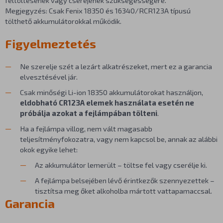
feltöltésének vagy cseréjének szükségességére.
Megjegyzés: Csak Fenix 18350 és 16340/RCR123A típusú
tölthető akkumulátorokkal működik.
Figyelmeztetés
Ne szerelje szét a lezárt alkatrészeket, mert ez a garancia
elvesztésével jár.
Csak minőségi Li-ion 18350 akkumulátorokat használjon,
eldobható CR123A elemek használata esetén ne
próbálja azokat a fejlámpában tölteni
.
Ha a fejlámpa villog, nem vált magasabb
teljesítményfokozatra, vagy nem kapcsol be, annak az alábbi
okok egyike lehet:
Az akkumulátor lemerült – töltse fel vagy cserélje ki.
A fejlámpa belsejében lévő érintkezők szennyezettek –
tisztítsa meg őket alkoholba mártott vattapamaccsal.
Garancia