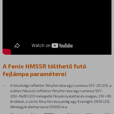
A Fenix HM55R tölthető futó
fejlámpa paraméterei
A távolsági reflektor fényforrása egy Luminus SST-25 LED, a
széles fókuszú reflektor fényforrása egy Luminus SST-
20V-Ra90 LED melegebb fényárnyalattal és magas, CRI >90
értékkel, a vörös fény forrása pedig egy Everlight 2835 LED.
Mindegyik élettartama 50000 óra.