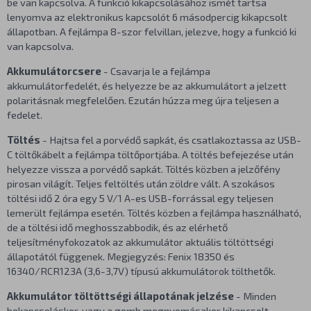
be van kapcsolva. A funkció kikapcsolásához ismét tartsa
lenyomva az elektronikus kapcsolót 6 másodpercig kikapcsolt
állapotban. A fejlámpa 8-szor felvillan, jelezve, hogy a funkció ki
van kapcsolva.
Akkumulátorcsere
- Csavarja le a fejlámpa
akkumulátorfedelét, és helyezze be az akkumulátort a jelzett
polaritásnak megfelelően. Ezután húzza meg újra teljesen a
fedelet.
Töltés
- Hajtsa fel a porvédő sapkát, és csatlakoztassa az USB-
C töltőkábelt a fejlámpa töltőportjába. A töltés befejezése után
helyezze vissza a porvédő sapkát. Töltés közben a jelzőfény
pirosan világít. Teljes feltöltés után zöldre vált. A szokásos
töltési idő 2 óra egy 5 V/1 A-es USB-forrással egy teljesen
lemerült fejlámpa esetén. Töltés közben a fejlámpa használható,
de a töltési idő meghosszabbodik, és az elérhető
teljesítményfokozatok az akkumulátor aktuális töltöttségi
állapotától függenek. Megjegyzés: Fenix 18350 és
16340/RCR123A (3,6-3,7V) típusú akkumulátorok tölthetők.
Akkumulátor töltöttségi állapotának jelzése
- Minden
bekapcsoláskor, vagy a gomb megnyomásakor kikapcsolt