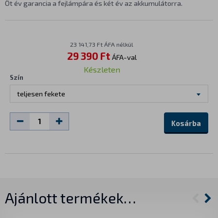
Öt év garancia a fejlámpára és két év az akkumulátorra.
23 141,73 Ft ÁFA nélkül
29 390 Ft
ÁFA-val
Készleten
Szín
teljesen fekete
Kosárba
Ajánlott termékek…