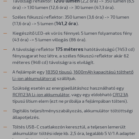
Távolsági reflektor:
1200 lumen
(2,2 óra) -> 350 lumen (6,5
óra) -> 130 lumen (12,6 óra) -> 30 lumen (47,3 óra).
Széles fókuszú reflektor: 350 lumen (3,6 óra) -> 70 lumen
(17,6 óra) -> 5 lumen (
141,2 óra
).
Kiegészítő LED-ek vörös fénnyel: 5 lumen folyamatos fény
(43 óra) -> 5 lumen villogás (86 óra).
A távolsági reflektor
175 méteres
hatótávolságú (7453 cd)
fénysugarat hoz létre, a széles fókuszú reflektor akár 62
méteres (948 cd) távolságra is elvilágít.
A fejlámpát egy
18350 típusú, 1600mAh kapacitású tölthető
Li-ion akkumulátorral
szállítjuk.
Szükség esetén az energiaellátáshoz használható egy
RCR123A Li-ion akkumulátor
, vagy egy eldobható
CR123A
típusú lítium elem (ezt ne próbálja a fejlámpában tölteni).
Digitális teljesítményszabályozás, akkumulátor töltöttségi
állapotjelzés.
Töltés USB-C csatlakozón keresztül, a teljesen lemerült
akkumulátor töltési ideje kb. 2,5 óra, legalább 5 V/1 A adapter