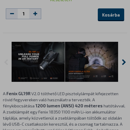
Kosárba
A
Fenix GL19R
V2.0 tölthető LED pisztolylámpát kifejezetten
rövid fegyvereken való használatra tervezték. A
fénykibocsátása
1200 lumen (ANSI) 420 méteres
hatótávval.
A zseblámpát egy Fenix 18350 1100 mAh Li-ion akkumulátor
táplálja, amely közvetlenül a zseblámpában töltődik az oldalán
lévő USB-C csatlakozón keresztül, és a csomag tartalmazza. A
lámpa egyszerűsített vezérlése kétkezes (jobb- és balkezes