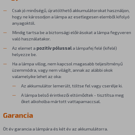
Csak jó minőségű, újratölthető akkumulátorokat használjon,
hogy ne károsodjon a lámpa az esetlegesen elemből kifolyó
anyagoktól.
Mindig tartsa be a biztonsági előírásokat a lámpa fegyveren
való használatakor.
Az elemet a
pozitív pólussal
a lámpafej felé (kifelé)
helyezze be.
Ha a lámpa villog, nem kapcsol magasabb teljesítményű
üzemmódra, vagy nem világít, annak az alábbi okok
valamelyike lehet az oka:
Az akkumulátor lemerült, töltse fel vagy cserélje ki.
A lámpa belső érintkezői eltömődtek - tisztítsa meg
őket alkoholba mártott vattapamaccsal.
Garancia
Öt év garancia a lámpára és két év az akkumulátorra.