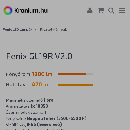
Fenix LED lámpák
›
Pisztolylámpák
Fenix GL19R V2.0
Fényáram
1200 lm
Hatótáv
420 m
Maximális üzemidő
1 óra
Áramellátás
1x 18350
Üzemmódok száma
1
Fény színe
Nappali fehér (5500-6500 K)
Vízállóság
IP66 (heves eső)