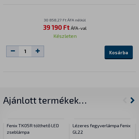
30 858,27 Ft ÁFA nélkül
39 190 Ft
ÁFA-val
Készleten
Kosárba
Ajánlott termékek…
Fenix TK05R tölthető LED
Lézeres fegyverlámpa Fenix
zseblámpa
GL22