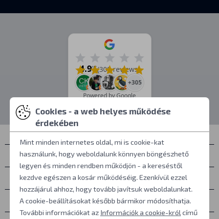
4.9
/5
(309 reviews)
+305
Powered by Google
Cookies - a web helyes működése
érdekében
Mint minden internetes oldal, mi is cookie-kat
használunk, hogy weboldalunk könnyen böngészhető
Névjegyek
legyen és minden rendben működjön - a kereséstől
Személyes átvétel
kezdve egészen a kosár működéséig. Ezenkívül ezzel
hozzájárul ahhoz, hogy tovább javítsuk weboldalunkat.
Mindent a vásárlásról
A cookie-beállításokat később bármikor módosíthatja.
További információkat az
Információk a cookie-król
című