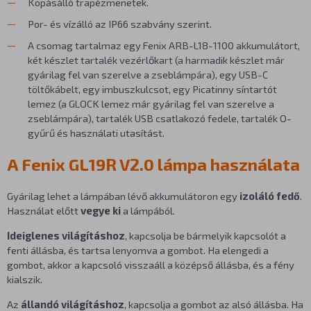
Kopásálló trapézmenetek.
Por- és vízálló az IP66 szabvány szerint.
A csomag tartalmaz egy Fenix ARB-L18-1100 akkumulátort,
két készlet tartalék vezérlőkart (a harmadik készlet már
gyárilag fel van szerelve a zseblámpára), egy USB-C
töltőkábelt, egy imbuszkulcsot, egy Picatinny síntartót
lemez (a GLOCK lemez már gyárilag fel van szerelve a
zseblámpára), tartalék USB csatlakozó fedele, tartalék O-
gyűrű és használati utasítást.
A Fenix GL19R V2.0 lámpa használata
Gyárilag lehet a lámpában lévő akkumulátoron egy
izoláló fedő
.
Használat előtt
vegye ki
a lámpából.
Ideiglenes világításhoz
, kapcsolja be bármelyik kapcsolót a
fenti állásba, és tartsa lenyomva a gombot. Ha elengedi a
gombot, akkor a kapcsoló visszaáll a középső állásba, és a fény
kialszik.
Az
állandó világításhoz
, kapcsolja a gombot az alsó állásba. Ha