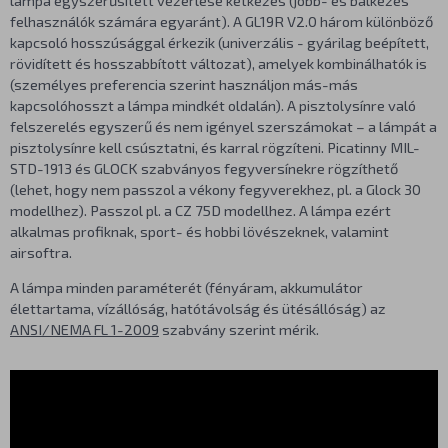
felhasználók számára egyaránt). A GL19R V2.0 három különböző
kapcsoló hosszúsággal érkezik (univerzális - gyárilag beépített,
rövidített és hosszabbított változat), amelyek kombinálhatók is
(személyes preferencia szerint használjon más-más
kapcsolóhosszt a lámpa mindkét oldalán). A pisztolysínre való
felszerelés egyszerű és nem igényel szerszámokat – a lámpát a
pisztolysínre kell csúsztatni, és karral rögzíteni. Picatinny MIL-
STD-1913 és GLOCK szabványos fegyversínekre rögzíthető
(lehet, hogy nem passzol a vékony fegyverekhez, pl. a Glock 30
modellhez). Passzol pl. a CZ 75D modellhez. A lámpa ezért
alkalmas profiknak, sport- és hobbi lövészeknek, valamint
airsoftra.
A lámpa minden paraméterét (fényáram, akkumulátor
élettartama, vízállóság, hatótávolság és ütésállóság) az
ANSI/NEMA FL 1-2009
szabvány szerint mérik.