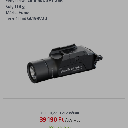
Fényforrás
Luminus SFT-25R
Súly
119 g
Márka
Fenix
Termékkód
GL19RV20
30 858,27 Ft ÁFA nélkül
39 190 Ft
ÁFA-val
Készleten