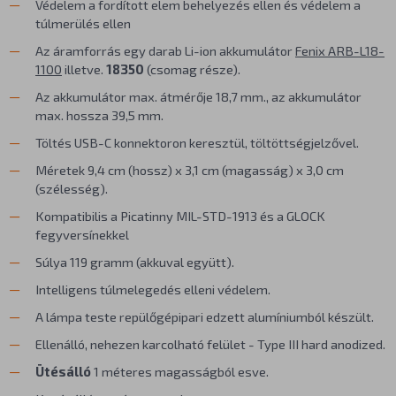
Védelem a fordított elem behelyezés ellen és védelem a
túlmerülés ellen
Az áramforrás egy darab Li-ion akkumulátor
Fenix ARB-L18-
1100
illetve.
18350
(csomag része).
Az akkumulátor max. átmérője 18,7 mm., az akkumulátor
max. hossza 39,5 mm.
Töltés USB-C konnektoron keresztül, töltöttségjelzővel.
Méretek 9,4 cm (hossz) x 3,1 cm (magasság) x 3,0 cm
(szélesség).
Kompatibilis a Picatinny MIL-STD-1913 és a GLOCK
fegyversínekkel
Súlya 119 gramm (akkuval együtt).
Intelligens túlmelegedés elleni védelem.
A lámpa teste repülőgépipari edzett alumíniumból készült.
Ellenálló, nehezen karcolható felület - Type III hard anodized.
Ütésálló
1 méteres magasságból esve.