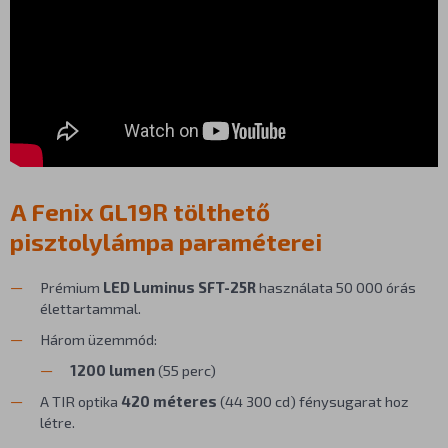
A Fenix GL19R tölthető
pisztolylámpa paraméterei
Prémium
LED
Luminus SFT-25R
használata 50 000 órás
élettartammal.
Három üzemmód:
1200 lumen
(55 perc)
A TIR optika
420 méteres
(44 300 cd) fénysugarat hoz
létre.