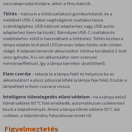
visszakapcsolja középre, akkor a fény kialszik.
Töltés
- hajtsa ki a töltőcsatlakozó gumiburkolatát, és a
mellékelt USB-C kábel segítségével csatlakoztassa
számítógéphez, USB hálózati adapterhez vagy USB autós
adapterhez (nem tartozék). Bármilyen USB-C csatlakozós
mobiltelefon-töltő is használható a töltéshez. Töltés közben a
lámpa oldalán lévő jelző LED pirosan, teljes töltés után zölden
világít. A teljesen lemerült akkumulátor töltése körülbelül 2 órát
vesz igénybe. A Li-ion akkumulátor nem szenved
memóriaeffektust, így a lámpa bármikor újratölthető.
Elem cseréje
- tekerje le a lámpa fejét és helyezze be az
akkumulátort a plusz pólussal kifelé (a lámpa feje felé). Ezután a
lámpafejet erősen csavarja vissza.
Intelligens túlmelegedés elleni védelem -
ha a lámpa belső
hőmérséklete 60 °C fölé emelkedik, automatikusan csökkenteni
kezdi a teljesítményét. Amint a lámpa hőmérséklete 55°C alá
csökken, a teljesítmény fokozatosan ismét nő.
Figyelmeztetés