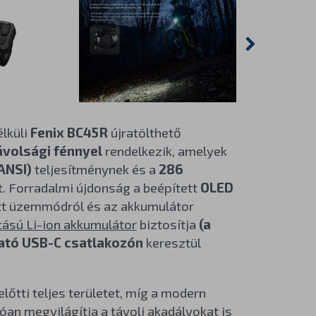
lküli
Fenix BC45R
újratölthető
ávolsági fénnyel
rendelkezik, amelyek
ANSI)
teljesítménynek és a
286
. Forradalmi újdonság a beépített
OLED
tott üzemmódról és az akkumulátor
ású Li-ion akkumulátor
biztosítja
(a
ató USB-C csatlakozón
keresztül
lőtti teljes területet, míg a modern
óan megvilágítja a távoli akadályokat is