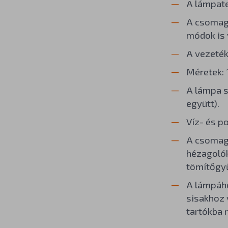
A lámpate
A csomag 
módok is 
A vezeték
Méretek: 
A lámpa s
együtt).
Víz- és p
A csomag 
hézagolók
tömítőgy
A lámpáh
sisakhoz 
tartókba 