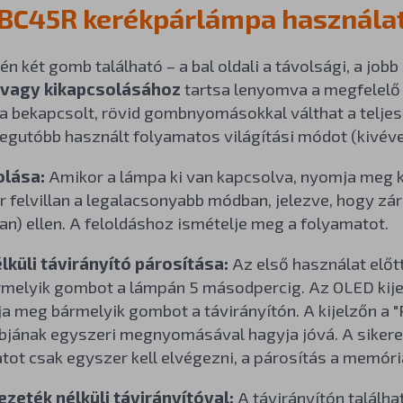
 BC45R kerékpárlámpa használa
én két gomb található – a bal oldali a távolsági, a jobb
 vagy kikapcsolásához
tartsa lenyomva a megfelelő
a bekapcsolt, rövid gombnyomásokkal válthat a telje
egutóbb használt folyamatos világítási módot (kivéve
olása:
Amikor a lámpa ki van kapcsolva, nyomja meg 
 felvillan a legalacsonyabb módban, jelezve, hogy zá
ban) ellen. A feloldáshoz ismételje meg a folyamatot.
lküli távirányító párosítása:
Az első használat előtt 
melyik gombot a lámpán 5 másodpercig. Az OLED kijelz
 meg bármelyik gombot a távirányítón. A kijelzőn a "Pa
ának egyszeri megnyomásával hagyja jóvá. A sikeres p
tot csak egyszer kell elvégezni, a párosítás a memór
ezeték nélküli távirányítóval:
A távirányítón találha