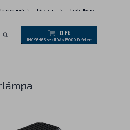
t a vásárlásról
Pénznem: Ft
Bejelentkezés
0 Ft
INGYENES szállítás 15000 Ft felett
árlámpa