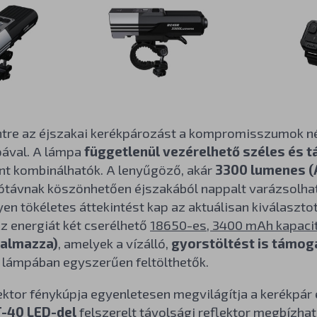
intre az éjszakai kerékpározást a kompromisszumok né
ával. A lámpa
függetlenül vezérelhető széles és t
int kombinálhatók. A lenyűgöző, akár
3300 lumenes (
ótávnak köszönhetően éjszakából nappalt varázsolhat
yen tökéletes áttekintést kap az aktuálisan kiválasz
Az energiát két cserélhető
18650-es, 3400 mAh kapacit
talmazza)
, amelyek a vízálló,
gyorstöltést is támog
a lámpában egyszerűen feltölthetők.
ektor fénykúpja egyenletesen megvilágítja a kerékpár e
-40 LED-del
felszerelt távolsági reflektor megbízhat