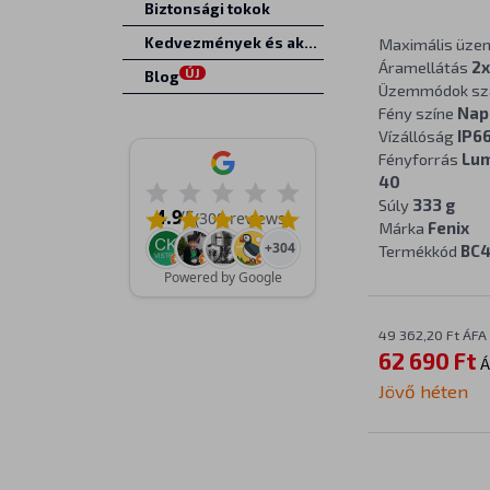
Biztonsági tokok
Kedvezmények és akciók
Maximális üze
Áramellátás
2x
ÚJ
Blog
Üzemmódok s
Fény színe
Nap
Vízállóság
IP6
Fényforrás
Lum
40
Súly
333 g
4.9
/5
(308 reviews)
Márka
Fenix
+304
Termékkód
BC4
Powered by Google
49 362,20 Ft ÁFA 
62 690 Ft
Á
Jövő héten