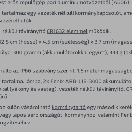
st erős repülőgépipari alumíniumötvözetből (A6061-T
tartalmaz egy vezeték nélküli kormánykapcsolót, amel
vezérelhetők.
 nélküli távirányító
CR1632 elemmel
működik.
12,5 cm (hossz) x 4,5 cm (szélesség) x 3,7 cm (magass
úlya: 300 gramm (akkumulátorokkal együtt), 333 g (a
orálló az IP66 szabvány szerint, 1,5 méter magasságból
tartalma: lámpa, 2x Fenix ARB-L18-3400 akkumulátor
kal (vékony és vastag), vezeték nélküli távirányító, CR
űrű.
oz külön vásárolható
kormánytartó
egy második keré
vagy lapos aero országúti kormányhoz, valamint
Feni
rögzítéséhez.