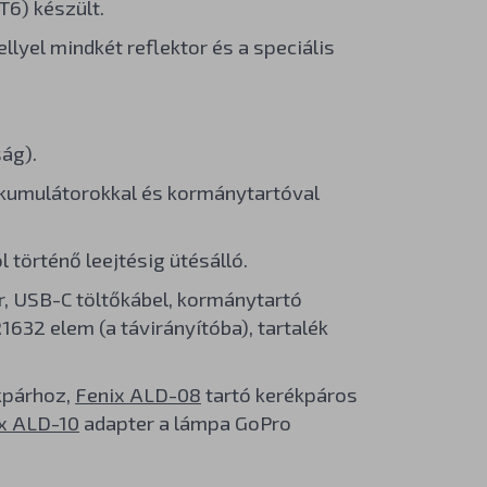
6) készült.
lyel mindkét reflektor és a speciális
ág).
kkumulátorokkal és kormánytartóval
 történő leejtésig ütésálló.
, USB-C töltőkábel, kormánytartó
1632 elem (a távirányítóba), tartalék
kpárhoz,
Fenix ALD-08
tartó kerékpáros
x ALD-10
adapter a lámpa GoPro