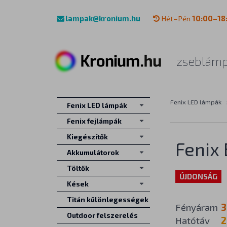
lampak@kronium.hu
Hét–Pén
10:00–18
zseblámp
Fenix LED lámpák
Fenix LED lámpák
Fenix fejlámpák
Kiegészítők
Fenix
Akkumulátorok
Töltők
ÚJDONSÁG
Kések
Titán különlegességek
Fényáram
3
Outdoor felszerelés
Hatótáv
2