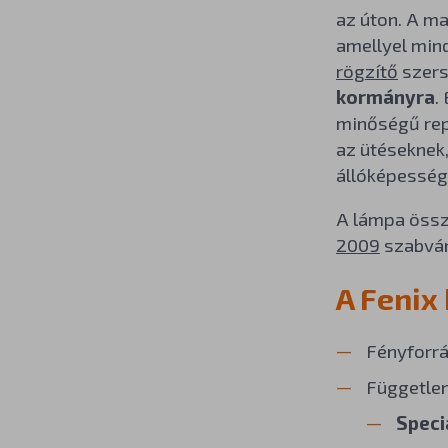
az úton. A m
amellyel mind
rögzítő
szers
kormányra
.
minőségű rep
az ütéseknek,
állóképesség
A lámpa össz
2009
szabván
A Fenix
Fényforrá
Független
Speci