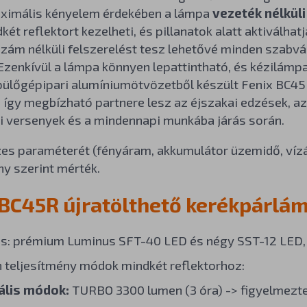
aximális kényelem érdekében a lámpa
vezeték nélküli
két reflektort kezelheti, és pillanatok alatt aktiválh
zám nélküli felszerelést tesz lehetővé minden szabv
 Ezenkívül a lámpa könnyen lepattintható, és kézilám
ülőgépipari alumíniumötvözetből készült Fenix BC45R
 így megbízható partnere lesz az éjszakai edzések, az
i versenyek és a mindennapi munkába járás során.
es paraméterét (fényáram, akkumulátor üzemidő, vízá
y szerint mérték.
 BC45R újratölthető kerékpárlá
s: prémium Luminus SFT-40 LED és négy SST-12 LED, 
 teljesítmény módok mindkét reflektorhoz:
ális módok:
TURBO 3300 lumen (3 óra) -> figyelmezte