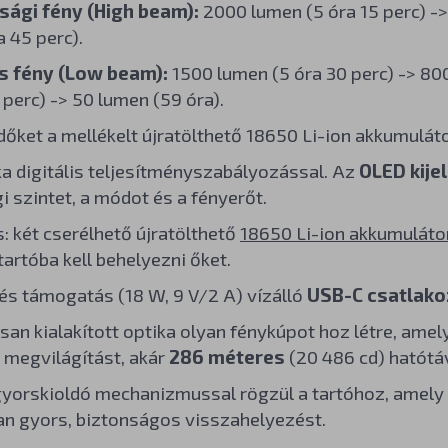
sági fény (High beam):
2000 lumen (5 óra 15 perc) ->
a 45 perc).
s fény (Low beam):
1500 lumen (5 óra 30 perc) -> 80
 perc) -> 50 lumen (59 óra).
őket a mellékelt újratölthető 18650 Li-ion akkumulát
ka digitális teljesítményszabályozással. Az
OLED kije
i szintet, a módot és a fényerőt.
s: két cserélhető újratölthető
18650 Li-ion akkumuláto
tartóba kell behelyezni őket.
és támogatás (18 W, 9 V/2 A) vízálló
USB-C csatlak
san kialakított optika olyan fénykúpot hoz létre, amel
s megvilágítást, akár
286 méteres
(20 486 cd) hatótá
yorskioldó mechanizmussal rögzül a tartóhoz, amely l
n gyors, biztonságos visszahelyezést.