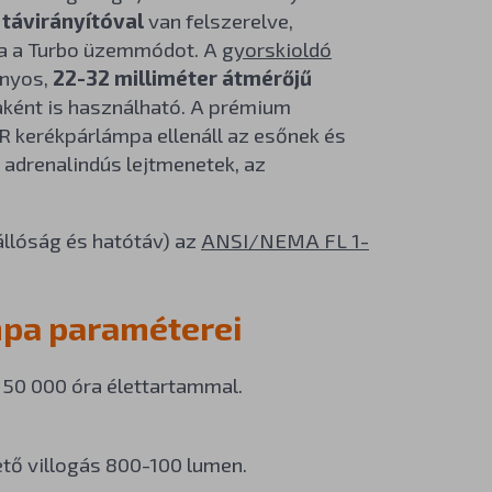
 távirányítóval
van felszerelve,
atja a Turbo üzemmódot. A
gyorskioldó
ányos,
22-32 milliméter átmérőjű
paként is használható. A prémium
 kerékpárlámpa ellenáll az esőnek és
 adrenalindús lejtmenetek, az
llóság és hatótáv) az
ANSI/NEMA FL 1-
mpa paraméterei
50 000 óra élettartammal.
tő villogás 800-100 lumen.