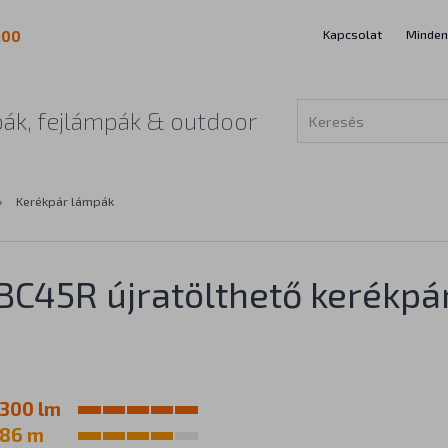
Kapcsolat
Minden
:00
ák, fejlámpák & outdoor
›
Kerékpár lámpák
 BC45R újratölthető kerékp
300 lm
86 m