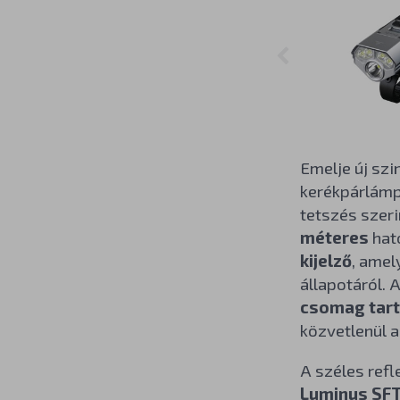
Emelje új sz
kerékpárlámp
tetszés szer
méteres
hat
kijelző
, amel
állapotáról. 
csomag tar
közvetlenül 
A széles refl
Luminus SFT