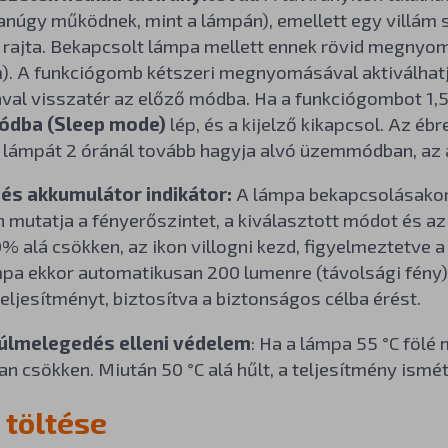
anúgy működnek, mint a lámpán), emellett egy villám
t rajta. Bekapcsolt lámpa mellett ennek rövid megnyo
. A funkciógomb kétszeri megnyomásával aktiválhatja 
l visszatér az előző módba. Ha a funkciógombot 1,5
ódba (Sleep mode)
lép, és a kijelző kikapcsol. Az 
 lámpát 2 óránál tovább hagyja alvó üzemmódban, az a
 és akkumulátor indikátor:
A lámpa bekapcsolásakor a
mutatja a fényerőszintet, a kiválasztott módot és az
% alá csökken, az ikon villogni kezd, figyelmeztetve 
mpa ekkor automatikusan 200 lumenre (távolsági fény)
eljesítményt, biztosítva a biztonságos célba érést.
túlmelegedés elleni védelem
: Ha a lámpa 55 °C fölé
n csökken. Miután 50 °C alá hűlt, a teljesítmény ismé
 töltése