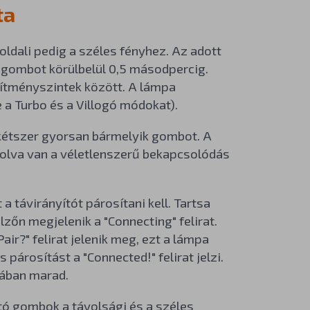
ta
 oldali pedig a széles fényhez. Az adott
 gombot körülbelül 0,5 másodpercig.
sítményszintek között. A lámpa
 a Turbo és a Villogó módokat).
kétszer gyorsan bármelyik gombot. A
rolva van a véletlenszerű bekapcsolódás
a távirányítót párosítani kell. Tartsa
őn megjelenik a "Connecting" felirat.
ir?" felirat jelenik meg, ezt a lámpa
árosítást a "Connected!" felirat jelzi.
iában marad.
tó gombok a távolsági és a széles