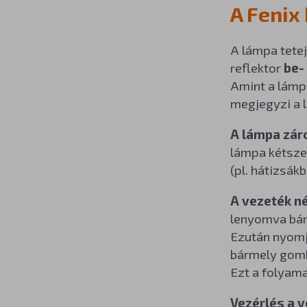
A Fenix
A lámpa tetej
reflektor
be-
Amint a lámp
megjegyzi a l
A lámpa zár
lámpa kétszer
(pl. hátizsák
A vezeték né
lenyomva bár
Ezután nyomja
bármely gombj
Ezt a folyama
Vezérlés a v