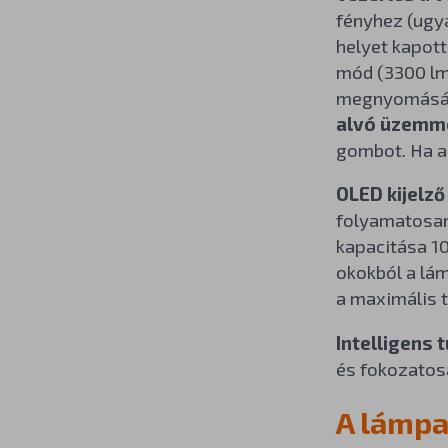
fényhez (ugy
helyet kapot
mód (3300 lm)
megnyomásáva
alvó üzemm
gombot. Ha a
OLED kijelző
folyamatosan 
kapacitása 10
okokból a lá
a maximális t
Intelligens 
és fokozatosa
A lámpa