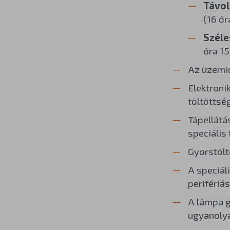
Távol
(16 ór
Széle
óra 15
Az üzemid
Elektroni
töltöttség
Tápellátá
speciális 
Gyorstölt
A speciáli
perifériá
A lámpa g
ugyanolya