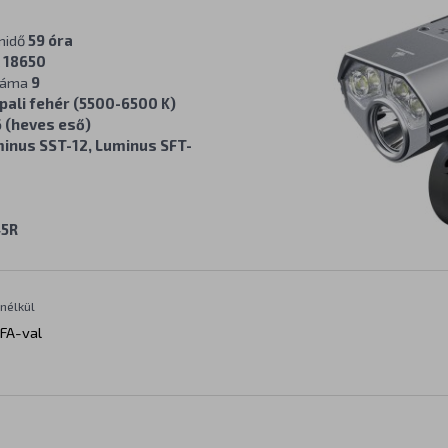
midő
59 óra
 18650
záma
9
pali fehér (5500-6500 K)
6 (heves eső)
inus SST-12, Luminus SFT-
5R
nélkül
FA-val