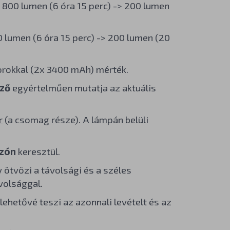
 800 lumen (6 óra 15 perc) -> 200 lumen
0 lumen (6 óra 15 perc) -> 200 lumen (20
orokkal (2x 3400 mAh) mérték.
lző
egyértelműen mutatja az aktuális
r
(a csomag része). A lámpán belüli
ozón
keresztül.
y ötvözi a távolsági és a széles
volsággal.
ehetővé teszi az azonnali levételt és az