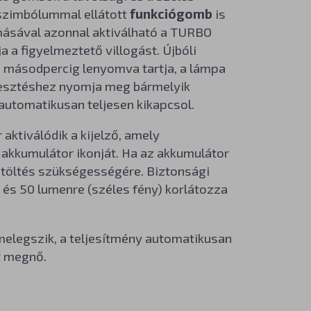
 szimbólummal ellátott
funkciógomb
is
másával azonnal aktiválható a TURBO
a figyelmeztető villogást. Újbóli
 másodpercig lenyomva tartja, a lámpa
ébresztéshez nyomja meg bármelyik
utomatikusan teljesen kikapcsol.
ktiválódik a kijelző, amely
 akkumulátor ikonját. Ha az akkumulátor
a töltés szükségességére. Biztonsági
 és 50 lumenre (széles fény) korlátozza
 melegszik, a teljesítmény automatikusan
t megnő.