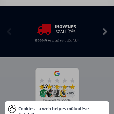
INGYENES
SZÁLLÍTÁS
15000 Ft
összegű rendelés felett
4.9
/5
(309 reviews)
+305
Powered by Google
Cookies - a web helyes működése