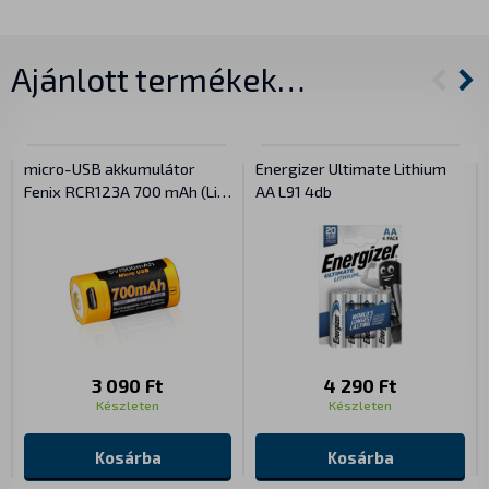
Ajánlott termékek…
micro-USB akkumulátor
Energizer Ultimate Lithium
Fenix RCR123A 700 mAh (Li-
AA L91 4db
ion)
3 090 Ft
4 290 Ft
Készleten
Készleten
Kosárba
Kosárba