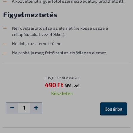
A közvetlenül a gyártótól származó adatlap letölthető
itt
.
Figyelmeztetés
Ne rövidzárlatosítsa az elemet (ne kösse össze a
cellapólusokat vezetékkel).
Ne dobja az elemet tűzbe
Ne próbálja meg feltölteni az elsődleges elemet.
385,83 Ft ÁFA nélkül
490 Ft
ÁFA-val
Készleten
Kosárba