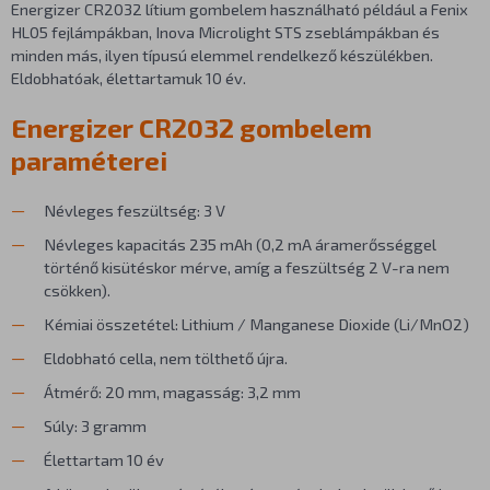
Energizer CR2032 lítium gombelem használható például a Fenix
HL05 fejlámpákban, Inova Microlight STS zseblámpákban és
minden más, ilyen típusú elemmel rendelkező készülékben.
Eldobhatóak, élettartamuk 10 év.
Energizer CR2032 gombelem
paraméterei
Névleges feszültség: 3 V
Névleges kapacitás 235 mAh (0,2 mA áramerősséggel
történő kisütéskor mérve, amíg a feszültség 2 V-ra nem
csökken).
Kémiai összetétel: Lithium / Manganese Dioxide (Li/MnO2)
Eldobható cella, nem tölthető újra.
Átmérő: 20 mm, magasság: 3,2 mm
Súly: 3 gramm
Élettartam 10 év