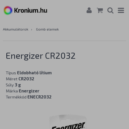
Akkumulátorok
›
Gomb elemek
Energizer CR2032
Típus
Eldobható lítium
Méret
CR2032
Súly
3 g
Márka
Energizer
Termékkód
ENECR2032