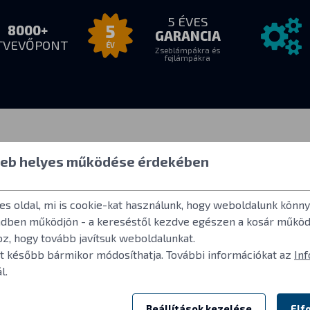
5 ÉVES
5
8000+
GARANCIA
TVEVŐPONT
ÉV
Zseblámpákra és
fejlámpákra
 átvétel
Mindent a
További in
 web helyes működése érdekében
vásárlásról
kban
Felhasználói fió
a-2
Gyakori kérdése
es oldal, mi is cookie-kat használunk, hogy weboldalunk kön
Hogyan vásároljon
Az ANSI FL 1-20
Általános szerződési feltételek
dben működjön - a kereséstől kezdve egészen a kosár működé
A lámpákban ha
A termék visszaküldése
z, hogy tovább javítsuk weboldalunkat.
Ajánlások
A Fenix garanciális feltételei
at később bármikor módosíthatja. További információkat az
Inf
Reklamáció és szerviz
l.
Beállítások kezelése
Elf