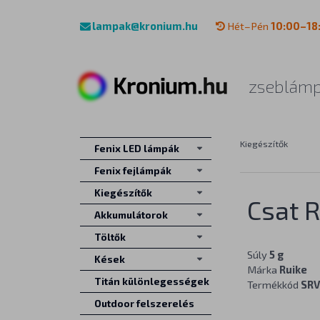
lampak@kronium.hu
Hét–Pén
10:00–18
zseblámp
Kiegészítők
Fenix LED lámpák
Fenix fejlámpák
Kiegészítők
Csat R
Akkumulátorok
Töltők
Súly
5 g
Kések
Márka
Ruike
Titán különlegességek
Termékkód
SR
Outdoor felszerelés