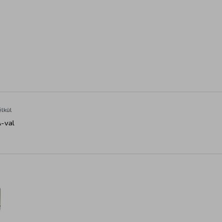
élkül
-val