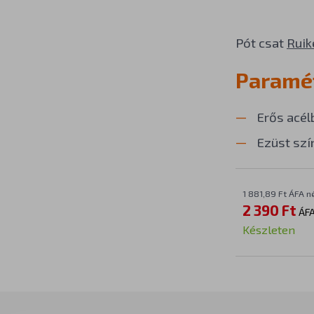
Pót csat
Ruik
Paramé
Erős acélb
Ezüst szí
1 881,89 Ft ÁFA n
2 390 Ft
ÁFA
Készleten