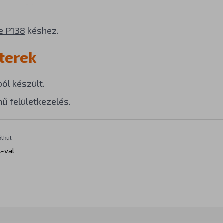
e P138
késhez.
terek
ól készült.
nű felületkezelés.
élkül
-val