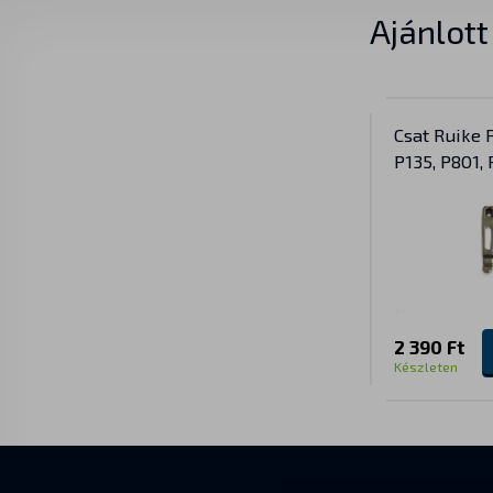
Ajánlot
Csat Ruike P
P135, P801, 
2 390 Ft
Készleten