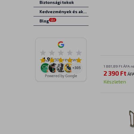
Biztonsági tokok
Kedvezmények és akciók
ÚJ
Blog
4.9
/5
(309 reviews)
1 881,89 Ft ÁFA n
+305
2 390 Ft
ÁFA
Powered by Google
Készleten