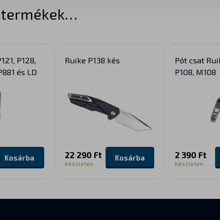
t termékek…
121, P128,
Ruike P138 kés
Pót csat Rui
P881 és LD
P108, M108
22 290 Ft
2 390 Ft
Kosárba
Kosárba
Készleten
Készleten