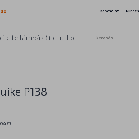
Kapcsolat
Minden
:00
ák, fejlámpák & outdoor
uike P138
V0427