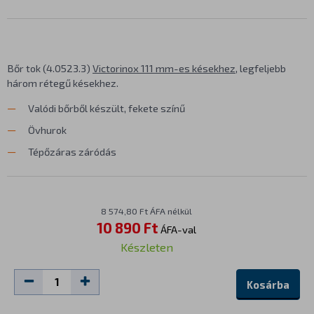
Bőr tok (4.0523.3)
Victorinox 111 mm-es késekhez
, legfeljebb
három rétegű késekhez.
Valódi bőrből készült, fekete színű
Övhurok
Tépőzáras záródás
8 574,80 Ft ÁFA nélkül
10 890 Ft
ÁFA-val
Készleten
Kosárba