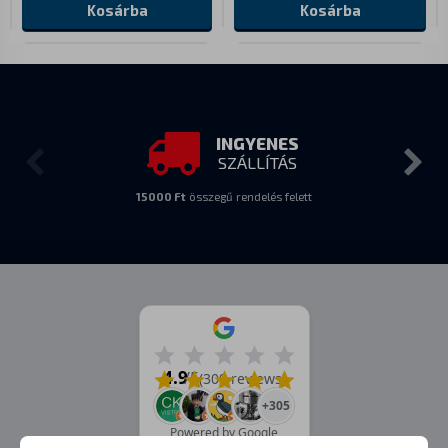
Kosárba
Kosárba
INGYENES
SZÁLLÍTÁS
15000 Ft
összegű rendelés felett
4.9
/5
(309 reviews)
+305
Powered by Google