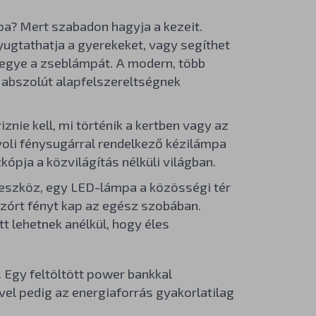
pa? Mert szabadon hagyja a kezeit.
yugtathatja a gyerekeket, vagy segíthet
tegye a zseblámpát. A modern, több
 abszolút alapfelszereltségnek
iznie kell, mi történik a kertben vagy az
ávoli fénysugárral rendelkező kézilámpa
zkópja a közvilágítás nélküli világban.
eszköz, egy LED-lámpa a közösségi tér
szórt fényt kap az egész szobában.
t lehetnek anélkül, hogy éles
 Egy feltöltött power bankkal
el pedig az energiaforrás gyakorlatilag