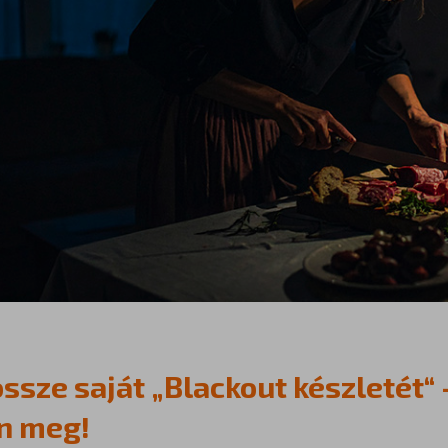
össze saját „Blackout készletét“
n meg!