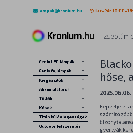
lampak@kronium.hu
Hét–Pén
10:00–18
zseblámp
Blacko
Fenix LED lámpák
Fenix fejlámpák
hőse, 
Kiegészítők
Akkumulátorok
2025.06.06.
Töltők
Képzelje el a
Kések
számítógépbő
Titán különlegességek
bizonytalans
Outdoor felszerelés
gyertyák kere