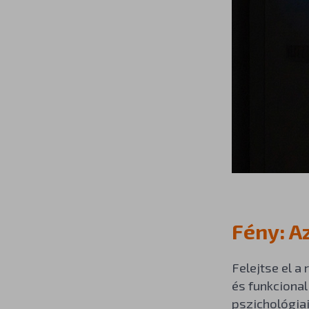
Fény: A
Felejtse el a
és funkcional
pszichológia