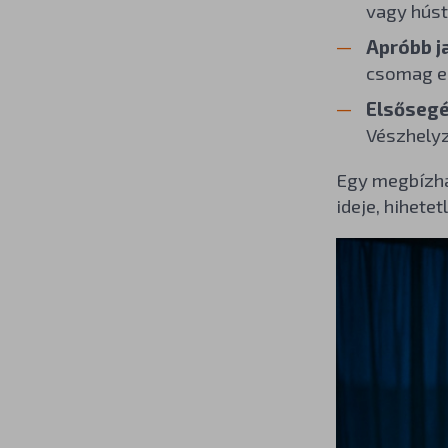
vagy húst
Apróbb j
csomag el
Elsősegé
Vészhelyz
Egy megbízhat
ideje, hihetet