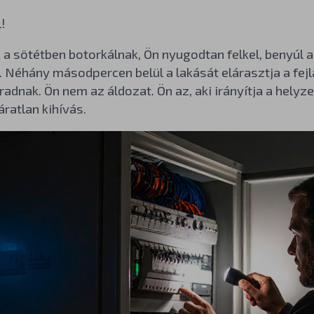
!
 a sötétben botorkálnak, Ön nyugodtan felkel, benyúl a
. Néhány másodpercen belül a lakását elárasztja a fejl
dnak. Ön nem az áldozat. Ön az, aki irányítja a helyz
ratlan kihívás.