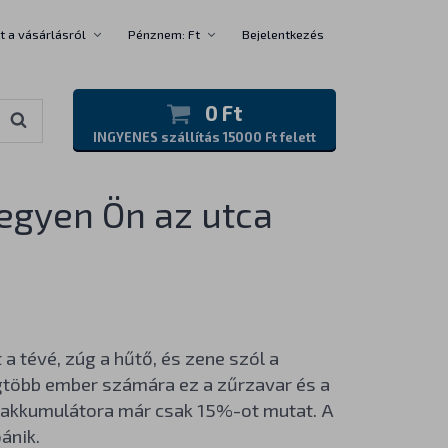
t a vásárlásról
Pénznem: Ft
Bejelentkezés
0 Ft
INGYENES szállítás 15000 Ft felett
egyen Ön az utca
a tévé, zúg a hűtő, és zene szól a
gtöbb ember számára ez a zűrzavar és a
k akkumulátora már csak 15%-ot mutat. A
ánik.