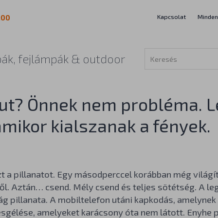
Kapcsolat
Minden
:00
ák, fejlámpák & outdoor
ut? Önnek nem probléma. L
amikor kialszanak a fények.
zt a pillanatot. Egy másodperccel korábban még világít 
l. Aztán… csend. Mély csend és teljes sötétség. A le
ág pillanata. A mobiltelefon utáni kapkodás, amelyne
sgélése, amelyeket karácsony óta nem látott. Enyhe p