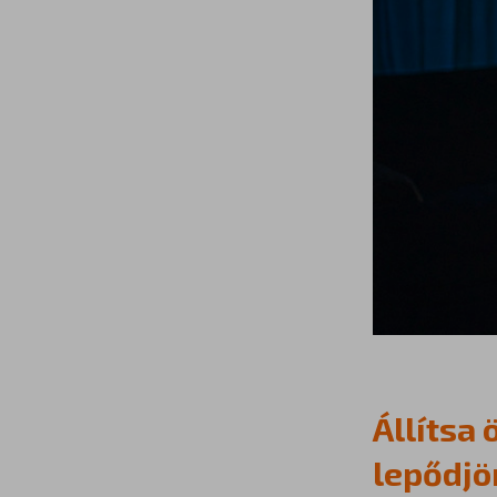
Állítsa 
lepődjö