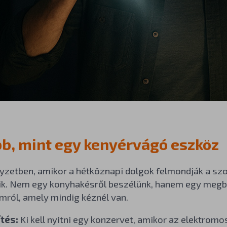
bb, mint egy kenyérvágó eszköz
yzetben, amikor a hétköznapi dolgok felmondják a szo
ik. Nem egy konyhakésről beszélünk, hanem egy megbíz
mról, amely mindig kéznél van.
tés:
Ki kell nyitni egy konzervet, amikor az elektro