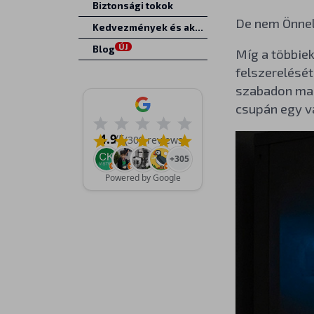
Biztonsági tokok
De nem Önnel
Kedvezmények és akciók
ÚJ
Blog
Míg a többiek
felszerelését
szabadon mara
csupán egy vá
4.9
/5
(309 reviews)
+305
Powered by Google