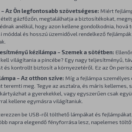
 – Az Ön legfontosabb szövetségese:
Miért fejlám
 ételt gázfőzőn, megtalálhatja a biztosítékokat, megn
dnak anélkül, hogy azon kellene gondolkodnia, hová 
si móddal és hosszú üzemidővel rendelkező fejlámpák
ak.
jesítményű kézilámpa – Szemek a sötétben:
Ellenőr
 kell világítania a pincébe? Egy nagy teljesítményű, t
t és kontrollt biztosít a környezetéről. Ez az Ön peris
ámpa – Az otthon szíve:
Míg a fejlámpa személyes 
t teremti meg. Tegye az asztalra, és máris kellemes, 
 kártyázhat a gyerekekkel, vagy egyszerűen csak együt
ral kellene egymásra világítaniuk.
erezzen be USB-ről tölthető lámpákat és fejlámpákat.
bb napra elegendő fényforrása lesz, napelemes töltőv