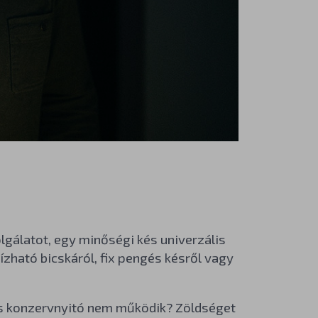
lgálatot, egy minőségi kés univerzális
ható bicskáról, fix pengés késről vagy
mos konzervnyitó nem működik? Zöldséget