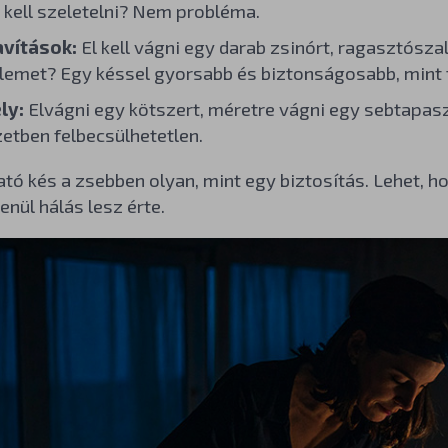
 kell szeletelni? Nem probléma.
avítások:
El kell vágni egy darab zsinórt, ragasztószala
emet? Egy késsel gyorsabb és biztonságosabb, mint 
ly:
Elvágni egy kötszert, méretre vágni egy sebtapaszt
etben felbecsülhetetlen.
ó kés a zsebben olyan, mint egy biztosítás. Lehet, ho
lenül hálás lesz érte.