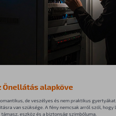
z Önellátás alapköve
 romantikus, de veszélyes és nem praktikus gyertyáka
itásra van szüksége. A fény nemcsak arról szól, hogy l
i támasz, eszköz és a biztonság szimbóluma.