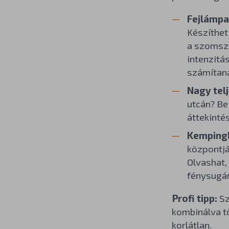
Fejlámpa
Készíthet
a szomszé
intenzitá
számítan
Nagy tel
utcán? Be
áttekintés
Kempingl
központjá
Olvashat,
fénysugár
Profi tipp:
Sz
kombinálva tö
korlátlan.