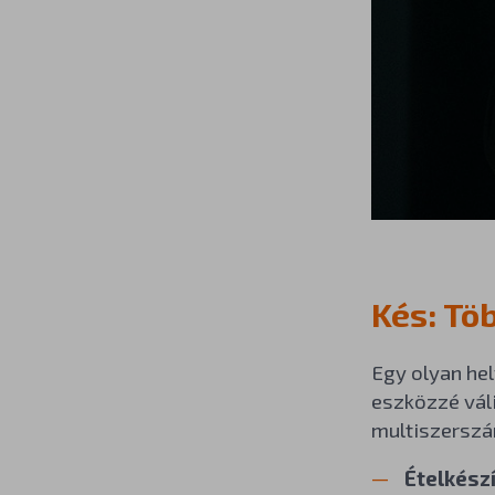
Kés: Tö
Egy olyan hel
eszközzé vál
multiszerszá
Ételkészí