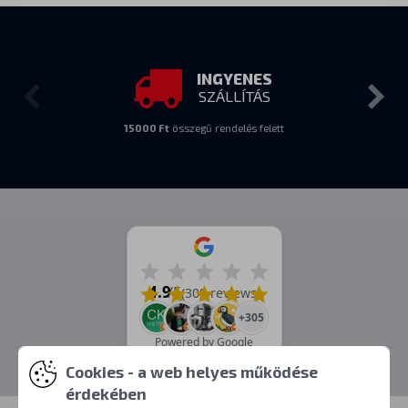
INGYENES
SZÁLLÍTÁS
15000 Ft
összegű rendelés felett
4.9
/5
(309 reviews)
+305
Powered by Google
Cookies - a web helyes működése
érdekében