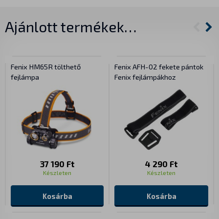
Ajánlott termékek…
Fenix HM65R tölthető
Fenix AFH-02 fekete pántok
fejlámpa
Fenix fejlámpákhoz
37 190 Ft
4 290 Ft
Készleten
Készleten
Kosárba
Kosárba