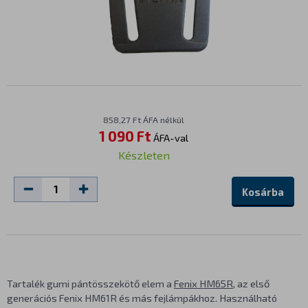
858,27 Ft ÁFA nélkül
1 090 Ft
ÁFA-val
Készleten
Kosárba
Tartalék gumi pántösszekötő elem a
Fenix HM65R
, az első
generációs Fenix HM61R és más fejlámpákhoz. Használható