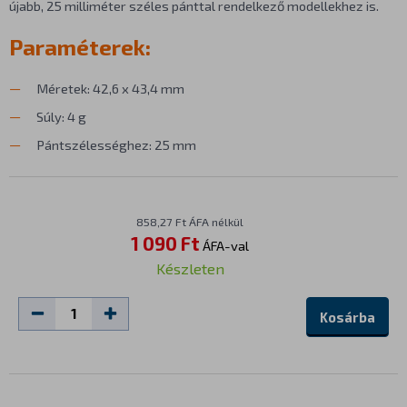
újabb, 25 milliméter széles pánttal rendelkező modellekhez is.
Paraméterek:
Méretek: 42,6 x 43,4 mm
Súly: 4 g
Pántszélességhez: 25 mm
858,27 Ft ÁFA nélkül
1 090 Ft
ÁFA-val
Készleten
Kosárba