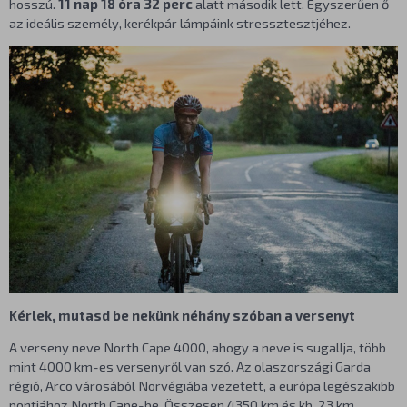
hosszú.
11 nap 18 óra 32 perc
alatt második lett. Egyszerűen ő
az ideális személy, kerékpár lámpáink stressztesztjéhez.
Kérlek, mutasd be nekünk néhány szóban a versenyt
A verseny neve North Cape 4000, ahogy a neve is sugallja, több
mint 4000 km-es versenyről van szó. Az olaszországi Garda
régió, Arco városából Norvégiába vezetett, a európa legészakibb
pontjához North Cape-be. Összesen 4350 km és kb. 23 km