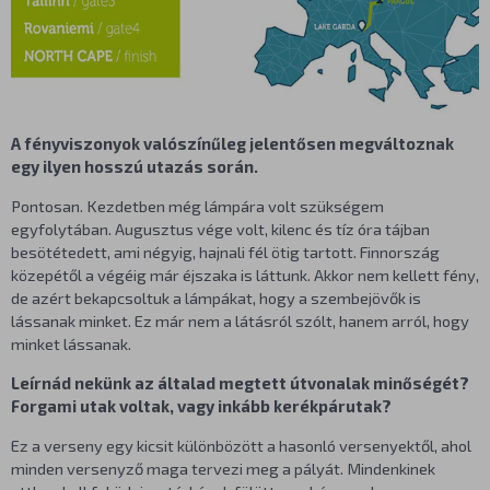
A fényviszonyok valószínűleg jelentősen megváltoznak
egy ilyen hosszú utazás során.
Pontosan. Kezdetben még lámpára volt szükségem
egyfolytában. Augusztus vége volt, kilenc és tíz óra tájban
besötétedett, ami négyig, hajnali fél ötig tartott. Finnország
közepétől a végéig már éjszaka is láttunk. Akkor nem kellett fény,
de azért bekapcsoltuk a lámpákat, hogy a szembejövők is
lássanak minket. Ez már nem a látásról szólt, hanem arról, hogy
minket lássanak.
Leírnád nekünk az általad megtett útvonalak minőségét?
Forgami utak voltak, vagy inkább kerékpárutak?
Ez a verseny egy kicsit különbözött a hasonló versenyektől, ahol
minden versenyző maga tervezi meg a pályát. Mindenkinek