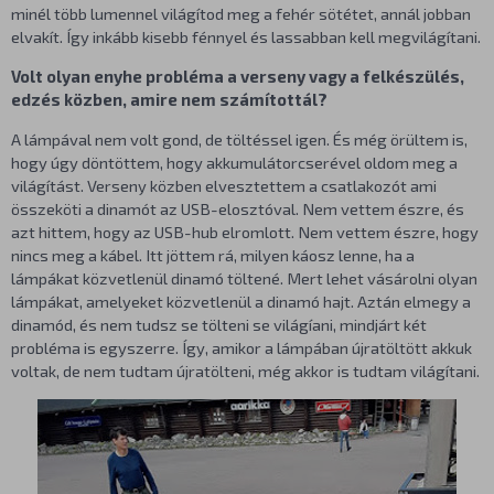
minél több lumennel világítod meg a fehér sötétet, annál jobban
elvakít. Így inkább kisebb fénnyel és lassabban kell megvilágítani.
Volt olyan enyhe probléma a verseny vagy a felkészülés,
edzés közben, amire nem számítottál?
A lámpával nem volt gond, de töltéssel igen. És még örültem is,
hogy úgy döntöttem, hogy akkumulátorcserével oldom meg a
világítást. Verseny közben elvesztettem a csatlakozót ami
összeköti a dinamót az USB-elosztóval. Nem vettem észre, és
azt hittem, hogy az USB-hub elromlott. Nem vettem észre, hogy
nincs meg a kábel. Itt jöttem rá, milyen káosz lenne, ha a
lámpákat közvetlenül dinamó töltené. Mert lehet vásárolni olyan
lámpákat, amelyeket közvetlenül a dinamó hajt. Aztán elmegy a
dinamód, és nem tudsz se tölteni se világíani, mindjárt két
probléma is egyszerre. Így, amikor a lámpában újratöltött akkuk
voltak, de nem tudtam újratölteni, még akkor is tudtam világítani.