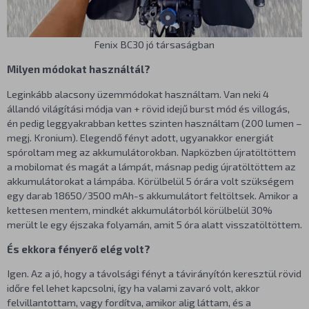
Fenix BC30 jó társaságban
Milyen módokat használtál?
Leginkább alacsony üzemmódokat használtam. Van neki 4
állandó világítási módja van + rövid idejű burst mód és villogás,
én pedig leggyakrabban kettes szinten használtam (200 lumen –
megj. Kronium). Elegendő fényt adott, ugyanakkor energiát
spóroltam meg az akkumulátorokban. Napközben újratöltöttem
a mobilomat és magát a lámpát, másnap pedig újratöltöttem az
akkumulátorokat a lámpába. Körülbelül 5 órára volt szükségem
egy darab 18650/3500 mAh-s akkumulátort feltöltsek. Amikor a
kettesen mentem, mindkét akkumulátorból körülbelül 30%
merült le egy éjszaka folyamán, amit 5 óra alatt visszatöltöttem.
És ekkora fényerő elég volt?
Igen. Az a jó, hogy a távolsági fényt a távirányítón keresztül rövid
időre fel lehet kapcsolni, így ha valami zavaró volt, akkor
felvillantottam, vagy fordítva, amikor alig láttam, és a