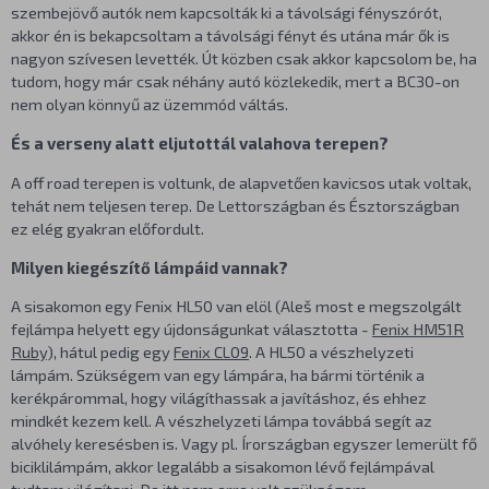
szembejövő autók nem kapcsolták ki a távolsági fényszórót,
akkor én is bekapcsoltam a távolsági fényt és utána már ők is
nagyon szívesen levették. Út közben csak akkor kapcsolom be, ha
tudom, hogy már csak néhány autó közlekedik, mert a BC30-on
nem olyan könnyű az üzemmód váltás.
És a verseny alatt eljutottál valahova terepen?
A off road terepen is voltunk, de alapvetően kavicsos utak voltak,
tehát nem teljesen terep. De Lettországban és Észtországban
ez elég gyakran előfordult.
Milyen kiegészítő lámpáid vannak?
A sisakomon egy Fenix HL50 van elöl (Aleš most e megszolgált
fejlámpa helyett egy újdonságunkat választotta -
Fenix HM51R
Ruby
), hátul pedig egy
Fenix CL09
. A HL50 a vészhelyzeti
lámpám. Szükségem van egy lámpára, ha bármi történik a
kerékpárommal, hogy világíthassak a javításhoz, és ehhez
mindkét kezem kell. A vészhelyzeti lámpa továbbá segít az
alvóhely keresésben is. Vagy pl. Írországban egyszer lemerült fő
biciklilámpám, akkor legalább a sisakomon lévő fejlámpával