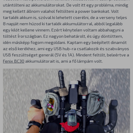
utántölteni az akkumulátorokat. De volt itt egy probléma, mindig
meg kellett állnom valahol feltölteni a power bankokat. Volt
tartalék akkum is, szóval ki lehetett cserélni, de a verseny teljes
8 napját nem húzod ki tartalék akkumulátorral, abból legalább
egy kilót kellene vinnem. Ezért kénytelen voltam abbahagyni a
töltést Írországban. Ez nagyon behatárolt, és úgy döntöttem,
idén másképp fogom megoldani. Kaptam egy beépített dinamót
az első kerékhez, ami egy USB hub-ra csatlakozik és szabványos
USB feszültséget generál (5V és 1A). Mindent feltölt, beleértve a
Fenix BC30
akkumulátorait is, ami a fő lámpám volt.