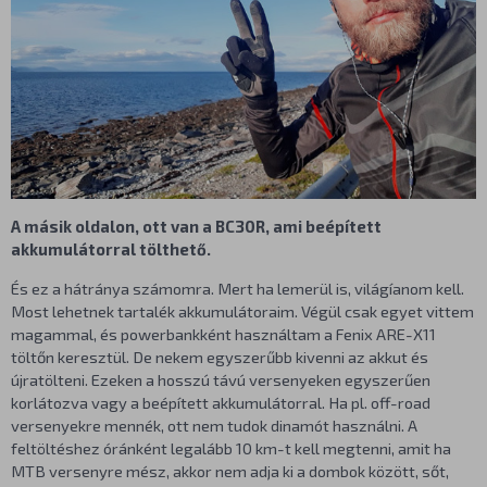
A másik oldalon, ott van a BC30R, ami beépített
akkumulátorral tölthető.
És ez a hátránya számomra. Mert ha lemerül is, világíanom kell.
Most lehetnek tartalék akkumulátoraim. Végül csak egyet vittem
magammal, és powerbankként használtam a Fenix ARE-X11
töltőn keresztül. De nekem egyszerűbb kivenni az akkut és
újratölteni. Ezeken a hosszú távú versenyeken egyszerűen
korlátozva vagy a beépített akkumulátorral. Ha pl. off-road
versenyekre mennék, ott nem tudok dinamót használni. A
feltöltéshez óránként legalább 10 km-t kell megtenni, amit ha
MTB versenyre mész, akkor nem adja ki a dombok között, sőt,