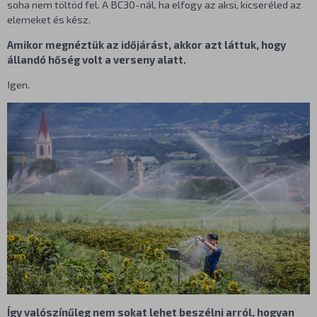
soha nem töltöd fel. A BC30-nál, ha elfogy az aksi, kicseréled az
elemeket és kész.
Amikor megnéztük az időjárást, akkor azt láttuk, hogy
állandó hőség volt a verseny alatt.
Igen.
Így valószínűleg nem sokat lehet beszélni arról, hogyan