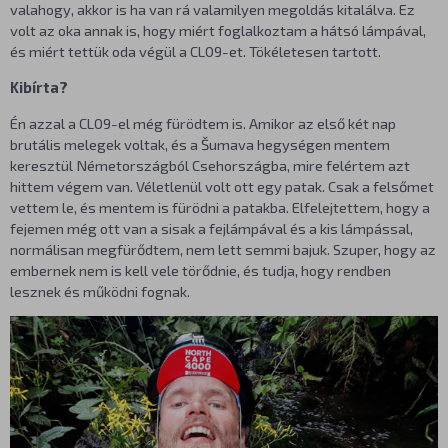
valahogy, akkor is ha van rá valamilyen megoldás kitalálva. Ez
volt az oka annak is, hogy miért foglalkoztam a hátsó lámpával,
és miért tettük oda végül a CL09-et. Tökéletesen tartott.
Kibírta?
Én azzal a CL09-el még fürödtem is. Amikor az első két nap
brutális melegek voltak, és a Šumava hegységen mentem
keresztül Németországból Csehországba, mire felértem azt
hittem végem van. Véletlenül volt ott egy patak. Csak a felsőmet
vettem le, és mentem is fürödni a patakba. Elfelejtettem, hogy a
fejemen még ott van a sisak a fejlámpával és a kis lámpással,
normálisan megfürődtem, nem lett semmi bajuk. Szuper, hogy az
embernek nem is kell vele törődnie, és tudja, hogy rendben
lesznek és működni fognak.