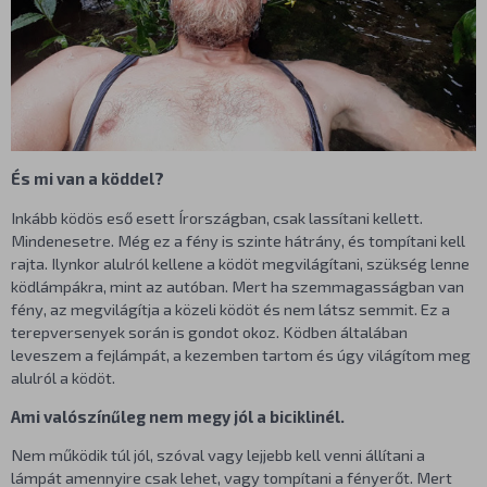
És mi van a köddel?
Inkább ködös eső esett Írországban, csak lassítani kellett.
Mindenesetre. Még ez a fény is szinte hátrány, és tompítani kell
rajta. Ilynkor alulról kellene a ködöt megvilágítani, szükség lenne
ködlámpákra, mint az autóban. Mert ha szemmagasságban van
fény, az megvilágítja a közeli ködöt és nem látsz semmit. Ez a
terepversenyek során is gondot okoz. Ködben általában
leveszem a fejlámpát, a kezemben tartom és úgy világítom meg
alulról a ködöt.
Ami valószínűleg nem megy jól a biciklinél.
Nem működik túl jól, szóval vagy lejjebb kell venni állítani a
lámpát amennyire csak lehet, vagy tompítani a fényerőt. Mert