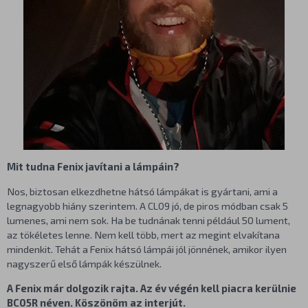
Mit tudna Fenix javítani a lámpáin?
Nos, biztosan elkezdhetne hátsó lámpákat is gyártani, ami a
legnagyobb hiány szerintem. A CL09 jó, de piros módban csak 5
lumenes, ami nem sok. Ha be tudnának tenni például 50 lument,
az tökéletes lenne. Nem kell több, mert az megint elvakítana
mindenkit. Tehát a Fenix hátsó lámpái jól jönnének, amikor ilyen
nagyszerű első lámpák készülnek.
A Fenix már dolgozik rajta. Az év végén kell piacra kerülnie
BC05R néven. Köszönöm az interjút.