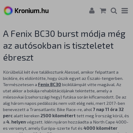
A Fenix BC30 burst módja még
az autósokban is tiszteletet
ébreszt
Körülbelül két éve találkoztunk Alessel, amikor felpattant a
biciklire, és eldöntötte, hogy úszik egyet az Északi-tengerben.
Természetesen a
Fenix BC30
biciklilámpát vitte magával. Az
utat akkor a bokája rehabilitációjának tekintette, amely a
milesovkai (csehországi hegy) futása során kificamodott. De az
alig három napos pedálozás nem volt elég neki, mert 2017-ben
benevezett a Transatlantic Bike Race-re, ahol
7 nap 11 óra 32
perc
alatt kereken
2500 kilométert
tett meg Írország körül, és
a
4. helyen
végzett. Idén nyáron hozzáadta a North Cape 4000-
es versenyt, amely Európa-szerte fut és
4000 kilométer