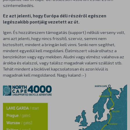
szintemelkedés.
Ez azt jelenti, hogy Európa déli részéről egészen
legészakibb pontjáig vezetett az út.
Igen. És hozzáteszem támogatás (support) nélküli verseny volt,
ami azt jelenti, hogy nincs frissítő, szerviz, semmi nem
biztosított, mindent a bringán kell vinni. Senki nem segíthet,
mindent egyedül kell megoldani. Élelmiszert vásárolhatsz a
benzinkúton vagy egy mekiben. Aludni vagy elmész valahova az
árokba és elalszol, vagy találsz magadnak valami szállást stb.
Tehát mindent a biciklivel kapcsolatosan és azon kívül is
magadnak kell megoldanod. Nagy kaland :-)