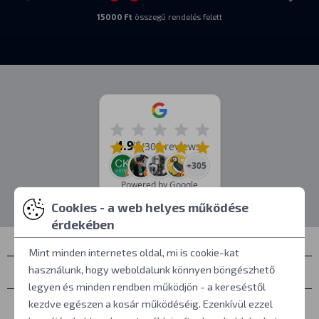
15000 Ft
összegű rendelés felett
4.9
/5
(309 reviews)
+305
Powered by Google
Cookies - a web helyes működése
érdekében
Mint minden internetes oldal, mi is cookie-kat
használunk, hogy weboldalunk könnyen böngészhető
Névjegyek
legyen és minden rendben működjön - a kereséstől
Személyes átvétel
kezdve egészen a kosár működéséig. Ezenkívül ezzel