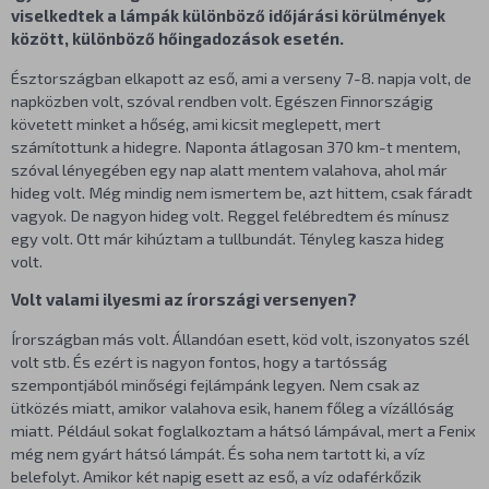
viselkedtek a lámpák különböző időjárási körülmények
között, különböző hőingadozások esetén.
Észtországban elkapott az eső, ami a verseny 7-8. napja volt, de
napközben volt, szóval rendben volt. Egészen Finnországig
követett minket a hőség, ami kicsit meglepett, mert
számítottunk a hidegre. Naponta átlagosan 370 km-t mentem,
szóval lényegében egy nap alatt mentem valahova, ahol már
hideg volt. Még mindig nem ismertem be, azt hittem, csak fáradt
vagyok. De nagyon hideg volt. Reggel felébredtem és mínusz
egy volt. Ott már kihúztam a tullbundát. Tényleg kasza hideg
volt.
Volt valami ilyesmi az írországi versenyen?
Írországban más volt. Állandóan esett, köd volt, iszonyatos szél
volt stb. És ezért is nagyon fontos, hogy a tartósság
szempontjából minőségi fejlámpánk legyen. Nem csak az
ütközés miatt, amikor valahova esik, hanem főleg a vízállóság
miatt. Például sokat foglalkoztam a hátsó lámpával, mert a Fenix
még nem gyárt hátsó lámpát. És soha nem tartott ki, a víz
belefolyt. Amikor két napig esett az eső, a víz odaférkőzik