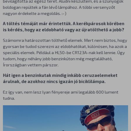
bevilágította az egész teret. Aludni készültem, és a szúnyogok
boldogan repültek a fán lévő lámpához. A többi versenyzőt
nagyon érdekelte a megoldás. :-)
A töltés témáját már érintettük. A kerékpárosok körében
is kérdés, hogy az eldobható vagy az újratölthető a jobb?
Számomra határozottan tölthető elemek. Mert nem biztos, hogy
gyorsan be tudod szerezni az eldobhatókat, különösen, ha azok a
speciális elemek. Például a HL50-be CR123A-nak kell lennie. Úgy
tudom, hogy néhány jobb benzinkúton még megtalálható,
Írországban vettem párszor.
Hát igen a benzinkutak mindig inkább ceruzaelemeket
árulnak, de azokhoz nincs igazán jó biciklilámpa.
Ez így van, nem lesz lyan fényereje ami legalább 600 lument
tudna.