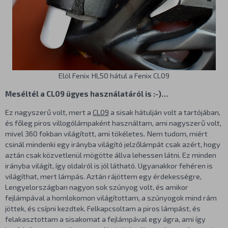
Elöl Fenix HL50 hátul a Fenix CL09
Meséltél a CL09 ügyes használatáról is :-)…
Ez nagyszerű volt, mert a
CL09
a sisak hátulján volt a tartójában,
és főleg piros villogólámpaként használtam, ami nagyszerű volt,
mivel 360 fokban világított, ami tökéletes. Nem tudom, miért
csinál mindenki egy irányba világító jelzőlámpát csak azért, hogy
aztán csak közvetlenül mögötte állva lehessen látni. Ez minden
irányba világít, így oldalról is jól látható. Ugyanakkor fehéren is
világíthat, mert lámpás. Aztán rájöttem egy érdekességre,
Lengyelországban nagyon sok szúnyog volt, és amikor
fejlámpával a homlokomon világítottam, a szúnyogok mind rám
jöttek, és csípni kezdtek. Felkapcsoltam a piros lámpást, és
felakasztottam a sisakomat a fejlámpával egy ágra, ami így