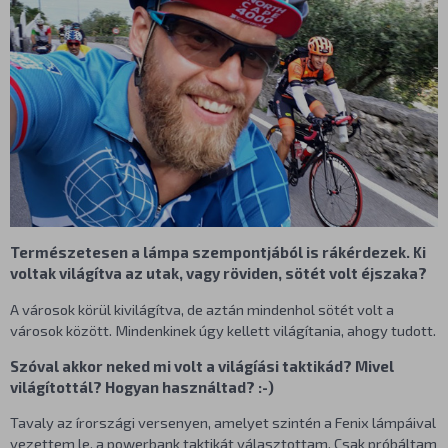
Természetesen a lámpa szempontjából is rákérdezek. Ki
voltak világítva az utak, vagy röviden, sötét volt éjszaka?
A városok körül kivilágítva, de aztán mindenhol sötét volt a
városok között. Mindenkinek úgy kellett világítania, ahogy tudott.
Szóval akkor neked mi volt a világíási taktikád? Mivel
világítottál? Hogyan használtad? :-)
Tavaly az írországi versenyen, amelyet szintén a Fenix lámpáival
vezettem le, a powerbank taktikát választottam. Csak próbáltam