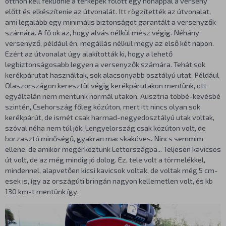
otthon kell feküdnie a térképek fölött egy hónappal a verseny
előtt és elkészítenie az útvonalát. Itt rögzítették az útvonalat,
ami legalább egy minimális biztonságot garantált a versenyzők
számára. A fő ok az, hogy alvás nélkül mész végig. Néhány
versenyző, például én, megállás nélkül megy az első két napon.
Ezért az útvonalat úgy alakították ki, hogy a lehető
legbiztonságosabb legyen a versenyzők számára. Tehát sok
kerékpárutat használtak, sok alacsonyabb osztályú utat. Például
Olaszországon keresztül végig kerékpárutakon mentünk, ott
egyáltalán nem mentünk normál utakon, Ausztria többé-kevésbé
szintén, Csehország főleg közúton, mert itt nincs olyan sok
kerékpárút, de ismét csak harmad-negyedosztályú utak voltak,
szóval néha nem túl jók. Lengyelország csak közúton volt, de
borzasztó minőségű, gyakran macskaköves. Nincs semmim
ellene, de amikor megérkeztünk Lettországba... Teljesen kavicsos
út volt, de az még mindig jó dolog. Ez, tele volt a törmelékkel,
mindennel, alapvetően kicsi kavicsok voltak, de voltak még 5 cm-
esek is, így az országúti bringán nagyon kellemetlen volt, és kb
130 km-t mentünk így.