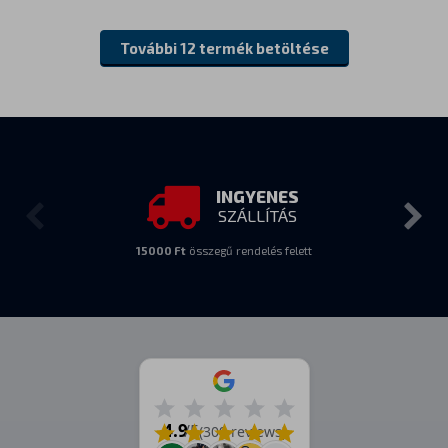
További 12 termék betöltése
INGYENES
SZÁLLÍTÁS
15000 Ft
összegű rendelés felett
4.9
/5
(309 reviews)