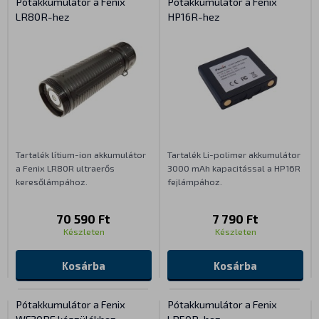
Pótakkumulátor a Fenix
Pótakkumulátor a Fenix
LR80R-hez
HP16R-hez
Tartalék lítium-ion akkumulátor
Tartalék Li-polimer akkumulátor
a Fenix LR80R ultraerős
3000 mAh kapacitással a HP16R
keresőlámpához.
fejlámpához.
70 590 Ft
7 790 Ft
Készleten
Készleten
Kosárba
Kosárba
Pótakkumulátor a Fenix
Pótakkumulátor a Fenix
WF30RE készülékhez
LR50R-hez