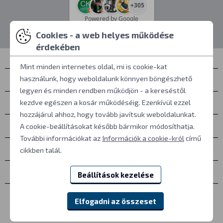
+305
Powered by Google
Cookies - a web helyes működése
érdekében
Mint minden internetes oldal, mi is cookie-kat
használunk, hogy weboldalunk könnyen böngészhető
Névjegyek
legyen és minden rendben működjön - a kereséstől
Személyes átvétel
kezdve egészen a kosár működéséig. Ezenkívül ezzel
hozzájárul ahhoz, hogy tovább javítsuk weboldalunkat.
Mindent a vásárlásról
A cookie-beállításokat később bármikor módosíthatja.
További információkat az
Információk a cookie-król
című
További információk
cikkben talál.
Egyéb
Beállítások kezelése
Elfogadni az összeset