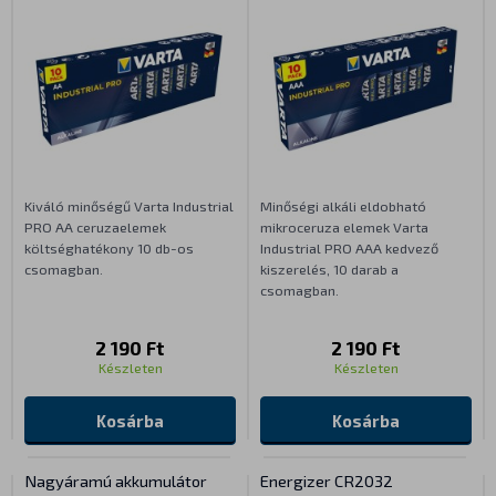
Kiváló minőségű Varta Industrial
Minőségi alkáli eldobható
PRO AA ceruzaelemek
mikroceruza elemek Varta
költséghatékony 10 db-os
Industrial PRO AAA kedvező
csomagban.
kiszerelés, 10 darab a
csomagban.
2 190 Ft
2 190 Ft
Készleten
Készleten
Kosárba
Kosárba
Nagyáramú akkumulátor
Energizer CR2032