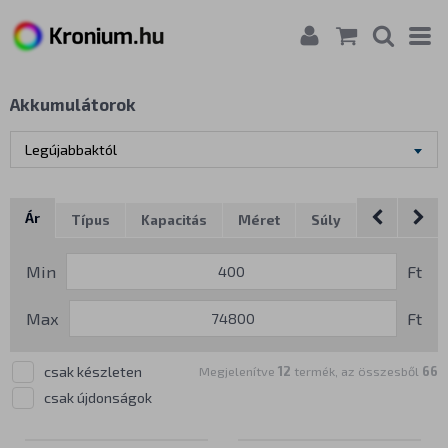
Akkumulátorok
Legújabbaktól
Ár
Típus
Kapacitás
Méret
Súly
Márka
Min
Ft
Max
Ft
csak készleten
Megjelenítve
12
termék, az összesből
66
csak újdonságok