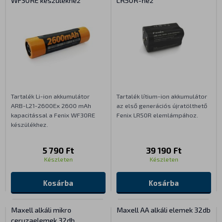
Tartalék Li-ion akkumulátor
Tartalék lítium-ion akkumulátor
ARB-L21-2600Ex 2600 mAh
az első generációs újratölthető
kapacitással a Fenix WF30RE
Fenix LR50R elemlámpához.
készülékhez.
5 790 Ft
39 190 Ft
Készleten
Készleten
Kosárba
Kosárba
Maxell alkáli mikro
Maxell AA alkáli elemek 32db
ceruzaelemek 32db