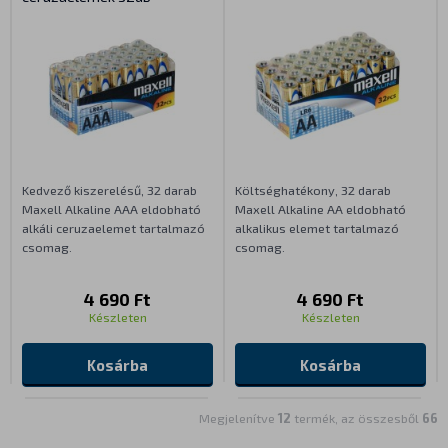
Kedvező kiszerelésű, 32 darab
Költséghatékony, 32 darab
Maxell Alkaline AAA eldobható
Maxell Alkaline AA eldobható
alkáli ceruzaelemet tartalmazó
alkalikus elemet tartalmazó
csomag.
csomag.
4 690 Ft
4 690 Ft
Készleten
Készleten
Kosárba
Kosárba
Megjelenítve
12
termék, az összesből
66