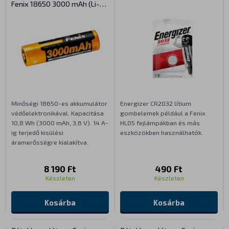
Fenix 18650 3000 mAh (Li-
Ion)
Minőségi 18650-es akkumulátor
Energizer CR2032 lítium
védőelektronikával. Kapacitása
gombelemek például a Fenix
10,8 Wh (3000 mAh, 3,6 V). 14 A-
HL05 fejlámpákban és más
ig terjedő kisülési
eszközökben használhatók.
áramerősségre kialakítva.
8 190 Ft
490 Ft
Készleten
Készleten
Kosárba
Kosárba